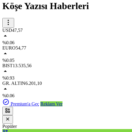
Köşe Yazısı Haberleri
USD
47,57
%0.06
EURO
54,77
%0.05
BIST
13.535,56
%0.93
GR. ALTIN
6.201,10
%0.06
Premium'a Geç
Reklam Ver
Popüler