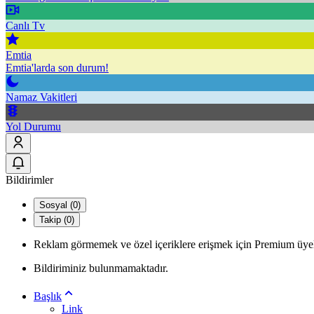
Canlı Tv
Emtia
Emtia'larda son durum!
Namaz Vakitleri
Yol Durumu
Bildirimler
Sosyal (0)
Takip (0)
Reklam görmemek ve özel içeriklere erişmek için Premium üyel
Bildiriminiz bulunmamaktadır.
Başlık
Link