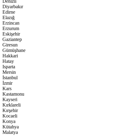
Denizli
Diyarbakır
Edirne
Elazığ
Erzincan
Erzurum
Eskişehir
Gaziantep
Giresun
Gümüşhane
Hakkari
Hatay
Isparta
Mersin
İstanbul
İzmir
Kars
Kastamonu
Kayseri
Kırklareli
Kırşehir
Kocaeli
Konya
Kütahya
Malatya