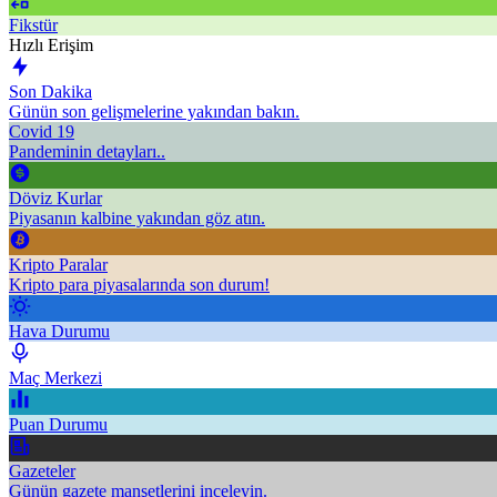
Fikstür
Hızlı Erişim
Son Dakika
Günün son gelişmelerine yakından bakın.
Covid 19
Pandeminin detayları..
Döviz Kurlar
Piyasanın kalbine yakından göz atın.
Kripto Paralar
Kripto para piyasalarında son durum!
Hava Durumu
Maç Merkezi
Puan Durumu
Gazeteler
Günün gazete manşetlerini inceleyin.