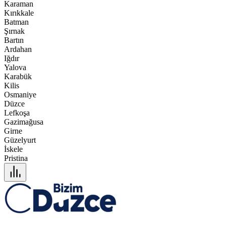
Karaman
Kırıkkale
Batman
Şırnak
Bartın
Ardahan
Iğdır
Yalova
Karabük
Kilis
Osmaniye
Düzce
Lefkoşa
Gazimağusa
Girne
Güzelyurt
İskele
Pristina