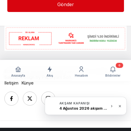
Gönder
0
Bizim Düzce Gazetesi © Telif Hakkı 2026, Tüm Hakları
Anasayfa
Akış
Hesabım
Bildirimler
Saklıdır. Design by
Papatyam Soft
İletişim
Künye
AKŞAM KAPANIŞI
4 Ağustos 2026 akşam Haber Bülteni