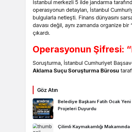
İstanbul merkezli 5 ilde jandarma tarafın
operasyonun detayları, İstanbul Cumhuriy
bulgularla netleşti. Finans dünyasını sar
davası değil, aynı zamanda organize bir
çıkardı.
Operasyonun Şifresi: “H
Soruşturma, İstanbul Cumhuriyet Başsavc
Aklama Suçu Soruşturma Bürosu
tara
Göz Atın
Belediye Başkanı Fatih Ocak Yeni
Projeleri Duyurdu
Çilimli Kaymakamlığı Makamında