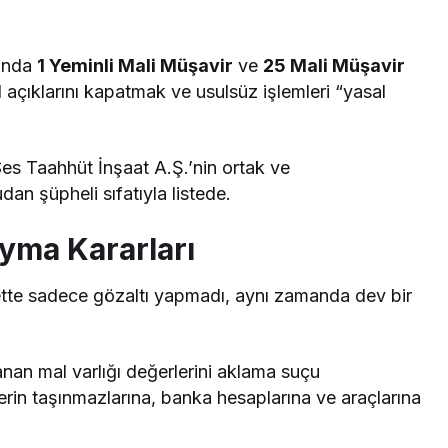
sında
1 Yeminli Mali Müşavir
ve
25 Mali Müşavir
al açıklarını kapatmak ve usulsüz işlemleri “yasal
es Taahhüt İnşaat A.Ş.’nin ortak ve
an şüpheli sıfatıyla listede.
oyma Kararları
ette sadece gözaltı yapmadı, aynı zamanda dev bir
an mal varlığı değerlerini aklama suçu
tlerin taşınmazlarına, banka hesaplarına ve araçlarına