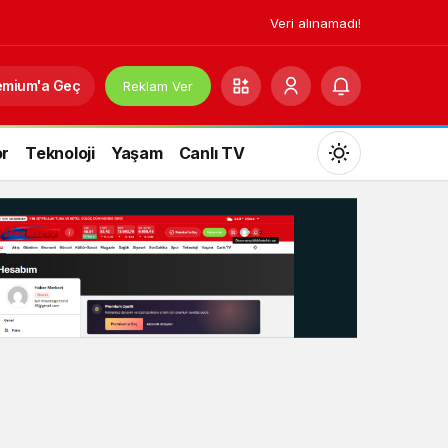
Veri alınamadı!
emium'a Geç
Reklam Ver
r
Teknoloji
Yaşam
Canlı TV
Mod
değiştir
Gündüz Modu
Gündüz modunu seçin.
Gece Modu
Gece modunu seçin.