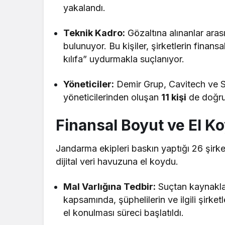
yakalandı.
Teknik Kadro:
Gözaltına alınanlar ara
bulunuyor. Bu kişiler, şirketlerin finans
kılıfa” uydurmakla suçlanıyor.
Yöneticiler:
Demir Grup, Cavitech ve S
yöneticilerinden oluşan
11 kişi
de doğrud
Finansal Boyut ve El K
Jandarma ekipleri baskın yaptığı 26 şirk
dijital veri havuzuna el koydu.
Mal Varlığına Tedbir:
Suçtan kaynaklan
kapsamında, şüphelilerin ve ilgili şirke
el konulması süreci başlatıldı.