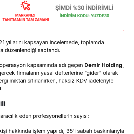
 yıllarını kapsayan incelemede, toplamda
ra düzenlendiği saptandı.
, operasyon kapsamında adı geçen
Demir Holding,
gerçek firmaların yasal defterlerine “gider” olarak
rgi miktarı sıfırlanırken, haksız KDV iadeleriyle
ı.
li
racılık eden profesyonellerin sayısı:
kişi hakkında işlem yapıldı, 35’i sabah baskınlarıyla