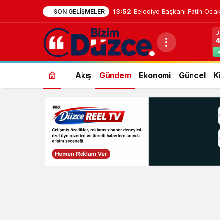
13:52
Belediye Başkanı Fatih Ocak
SON GELIŞMELER
U
4
Akış
Gündem
Ekonomi
Güncel
K