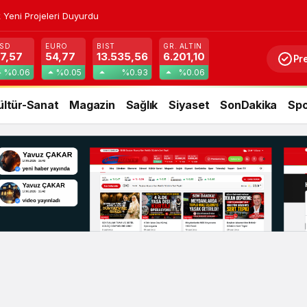
 Yeni Projeleri Duyurdu
SD
EURO
BIST
GR. ALTIN
7,57
54,77
13.535,56
6.201,10
Pr
%0.06
%0.05
%0.93
%0.06
ültür-Sanat
Magazin
Sağlık
Siyaset
SonDakika
Spo