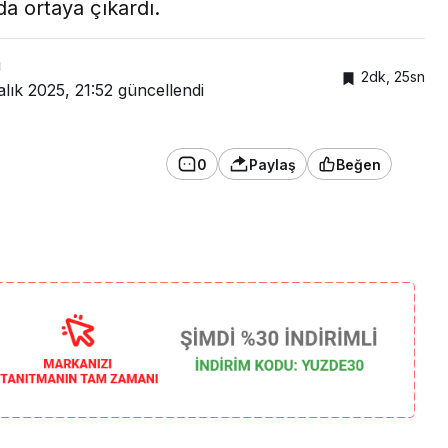
a ortaya çıkardı.
ı
2dk, 25sn
alık 2025, 21:52
güncellendi
0
Paylaş
Beğen