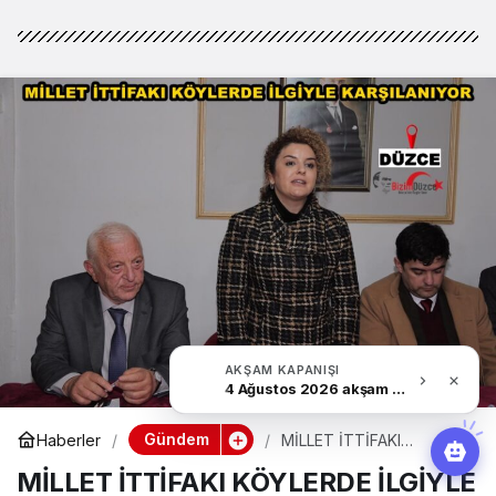
AKŞAM KAPANIŞI
4 Ağustos 2026 akşam Haber Bülteni
Gündem
Haberler
MİLLET İTTİFAKI
KÖYLERDE İLGİYLE
MİLLET İTTİFAKI KÖYLERDE İLGİYLE
KARŞILANIYOR