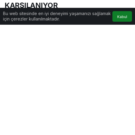
KARŞILANIYOR
Bu web sitesinde en iyi deneyimi yaşamanızı sağlamak
Kabul
için çerezler kullanılmaktadır.
Haber Merkezi
tarafından yayınlandı
20 Nisan 2023, 01:33
yayınlandı
1dk, 12sn
Google'da Abone Ol
0
Paylaş
Beğen
AI ile Özetle
AI
Düzce CHP Milletvekili Adaylarının köy gezileri