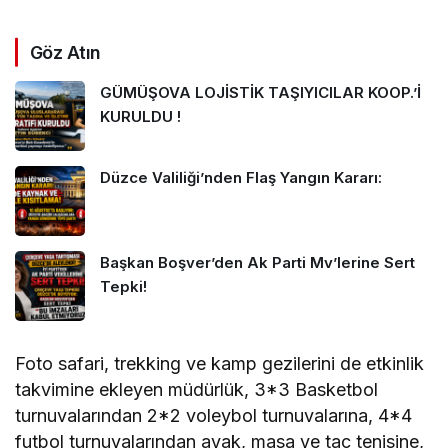
Göz Atın
GÜMÜŞOVA LOJİSTİK TAŞIYICILAR KOOP.’İ
KURULDU !
Düzce Valiliği’nden Flaş Yangın Kararı:
Başkan Boşver’den Ak Parti Mv’lerine Sert
Tepki!
Foto safari, trekking ve kamp gezilerini de etkinlik
takvimine ekleyen müdürlük, 3*3 Basketbol
turnuvalarından 2*2 voleybol turnuvalarına, 4*4
futbol turnuvalarından ayak, masa ve taç tenisine,