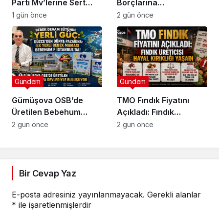
Parti Mv’lerine Sert
Borçlarına
Tepki!
Yapılandırma!
1 gün önce
2 gün önce
Gündem
Gündem
Gümüşova OSB’de
TMO Fındık Fiyatını
Üretilen Bebehum
Açıkladı: Fındık
Dünya Devleriyle
Üreticisi Hayal Kırıklığı
2 gün önce
2 gün önce
Buluşuyor
Yaşadı
Bir Cevap Yaz
E-posta adresiniz yayınlanmayacak.
Gerekli alanlar
*
ile işaretlenmişlerdir