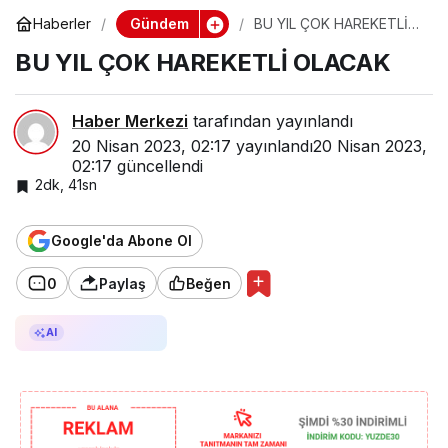
Gündem
Haberler
BU YIL ÇOK HAREKETLİ
OLACAK
BU YIL ÇOK HAREKETLİ OLACAK
Haber Merkezi
tarafından yayınlandı
20 Nisan 2023, 02:17
yayınlandı
20 Nisan 2023,
02:17
güncellendi
2dk, 41sn
Google'da Abone Ol
0
Paylaş
Beğen
AI ile Özetle
AI