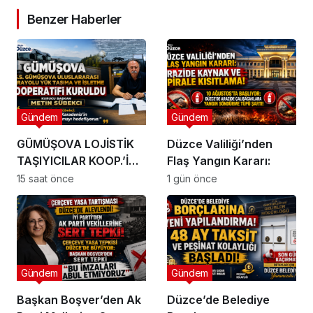
Benzer Haberler
Gündem
Gündem
GÜMÜŞOVA LOJİSTİK
Düzce Valiliği’nden
TAŞIYICILAR KOOP.’İ
Flaş Yangın Kararı:
KURULDU !
15 saat önce
1 gün önce
Gündem
Gündem
Başkan Boşver’den Ak
Düzce’de Belediye