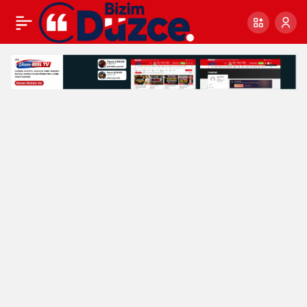
MİLLET İTTİFAKI
0
Paylaş
KÖYLERDE İLGİYLE
KARŞILANIYOR