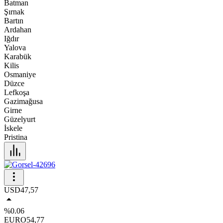
Batman
Şırnak
Bartın
Ardahan
Iğdır
Yalova
Karabük
Kilis
Osmaniye
Düzce
Lefkoşa
Gazimağusa
Girne
Güzelyurt
İskele
Pristina
USD
47,57
%0.06
EURO
54,77