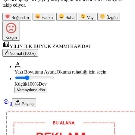
takip ediyor.
Beğendim
Harika
Haha
Vay
Üzgün
Kızgın
YILIN İLK BÜYÜK ZAMMI KAPIDA!
Normal (100%)
Yazı Boyutunu Ayarla
Okuma rahatlığı için seçin
Küçük
100%
Dev
Varsayılana dön
0
Paylaş