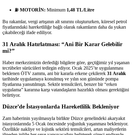
⛽
MOTORİN:
Minimum
1,48 TL/Litre
Bu rakamlar, vergi artışının alt sınırını oluştururken, küresel petrol
fiyatlarındaki hareketliliğe bağlı olarak rakamların daha da yukarı
çıkabileceği ifade ediliyor.
31 Aralık Hatırlatması: “Ani Bir Karar Gelebilir
mi?”
Haber merkezimizin derlediği bilgilere göre, geçtiğimiz yıl yaşanan
tecrübeler sürücüleri tedirgin ediyor. Ocak 2025’te uygulanması
beklenen ÖTV zammı, ani bir kararla erkene çekilerek
31 Aralık
tarihinde uygulamaya konulmuş ve yılın son gününde pompa
fiyatlarına yansıtılmıştı. Sektör temsilcileri, benzer bir “erken
uygulama” kararına karşı vatandaşların hazırlıklı olması gerektiğini
belirtiyor.
Düzce’de İstasyonlarda Hareketlilik Bekleniyor
Zam haberinin yayılmasıyla birlikte Düzce genelindeki akaryakıt
istasyonlarında 5 Ocak öncesinde yoğunluk yaşanması bekleniyor.
Özellikle nakliye ve lojistik sektörü temsilcileri, artan maliyetlerin
iğneden ipliğe her şeye yansıyacağını belirterek süreci endişeyle