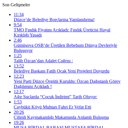
Son Gelişmeler
11:34
Düzce’de Belediye Borçlarına Yapılandırma!
9:54
TMO Fındık Fiyatını Açıkladı: Fındık Üreticisi Hayal
Kırıklığı Yaşadı
2:46
Gümüşova OSB’de Üretilen Bebehum Dünya Devleriyle
Buluşuyor
1:25
Talih Özcan’dan Adalet Çağrısı :
13:52
Belediye Başkanı Fatih Ocak Yeni Projeleri Duyurdu
12:23
Yeni Parti Düzce Örgütü Kuruldu: Özcan Dağıstanlı Görev
Dağılımını Açıkladı !
12:17
Ağır Suçlarda “Çocuk İndirimi” Tarih Oluyor:
1:53
Çaybükü Köyü Muhtarı Fahri Er Vefat Etti
20:26
Çilimli Kaymakamlığı Makamında Anlamlı Buluşma
19:26
MUSA BİRDAL BABASI MUSTAFA BİRDAL