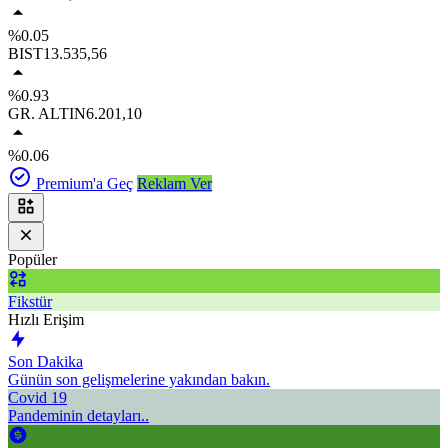
%0.05
BIST
13.535,56
%0.93
GR. ALTIN
6.201,10
%0.06
Premium'a Geç
Reklam Ver
Popüler
Fikstür
Hızlı Erişim
Son Dakika
Günün son gelişmelerine yakından bakın.
Covid 19
Pandeminin detayları..