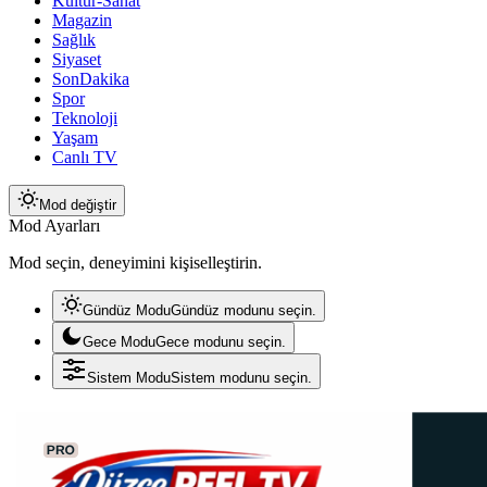
Kültür-Sanat
Magazin
Sağlık
Siyaset
SonDakika
Spor
Teknoloji
Yaşam
Canlı TV
Mod değiştir
Mod Ayarları
Mod seçin, deneyimini kişiselleştirin.
Gündüz Modu
Gündüz modunu seçin.
Gece Modu
Gece modunu seçin.
Sistem Modu
Sistem modunu seçin.