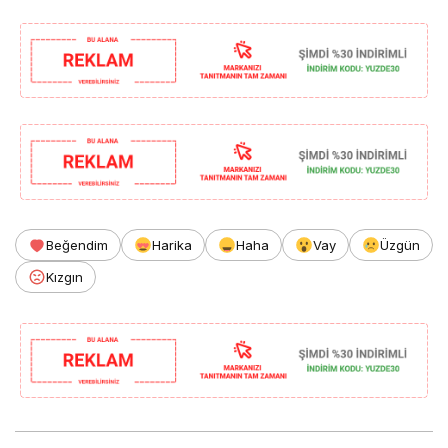
Beğendim
Harika
Haha
Vay
Üzgün
Kızgın