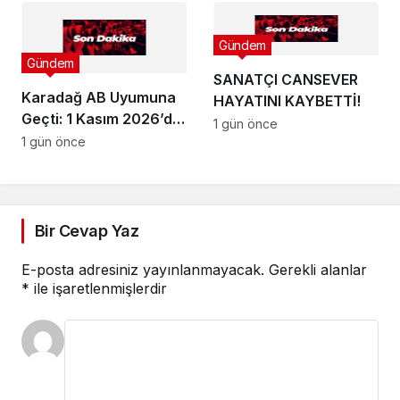
KÖRDÜĞÜMÜ:
MUHATAP BULAMIYOR!
Gündem
Gündem
SANATÇI CANSEVER
Karadağ AB Uyumuna
HAYATINI KAYBETTİ!
Geçti: 1 Kasım 2026’da
1 gün önce
Vize Muafiyeti Bitiyor !
1 gün önce
Bir Cevap Yaz
E-posta adresiniz yayınlanmayacak.
Gerekli alanlar
*
ile işaretlenmişlerdir