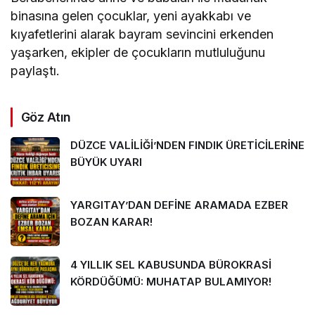
binasına gelen çocuklar, yeni ayakkabı ve
kıyafetlerini alarak bayram sevincini erkenden
yaşarken, ekipler de çocukların mutluluğunu
paylaştı.
Göz Atın
DÜZCE VALİLİĞİ’NDEN FINDIK ÜRETİCİLERİNE
BÜYÜK UYARI
YARGITAY’DAN DEFİNE ARAMADA EZBER
BOZAN KARAR!
4 YILLIK SEL KABUSUNDA BÜROKRASİ
KÖRDÜĞÜMÜ: MUHATAP BULAMIYOR!