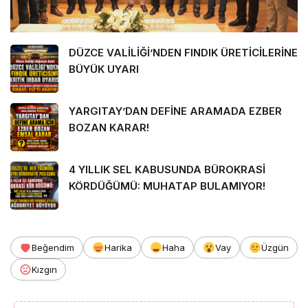
DÜZCE VALİLİĞİ’NDEN FINDIK ÜRETİCİLERİNE
BÜYÜK UYARI
YARGITAY’DAN DEFİNE ARAMADA EZBER
BOZAN KARAR!
4 YILLIK SEL KABUSUNDA BÜROKRASİ
KÖRDÜĞÜMÜ: MUHATAP BULAMIYOR!
Beğendim
Harika
Haha
Vay
Üzgün
Kızgın