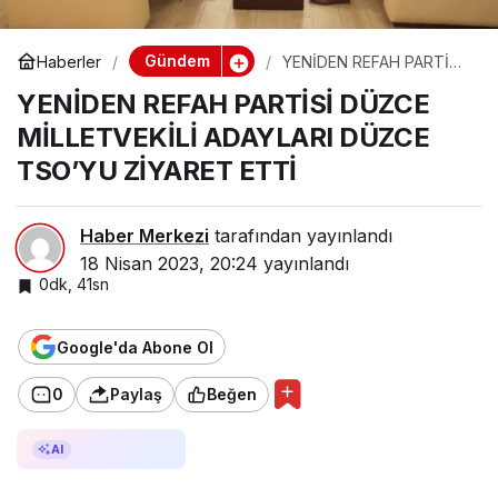
Gündem
Haberler
YENİDEN REFAH PARTİSİ
DÜZCE MİLLETVEKİLİ
YENİDEN REFAH PARTİSİ DÜZCE
ADAYLARI DÜZCE
TSO’YU ZİYARET ETTİ
MİLLETVEKİLİ ADAYLARI DÜZCE
TSO’YU ZİYARET ETTİ
Haber Merkezi
tarafından yayınlandı
18 Nisan 2023, 20:24
yayınlandı
0dk, 41sn
Google'da Abone Ol
0
Paylaş
Beğen
AI ile Özetle
AI