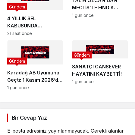
TALİH ÖZCAN’DAN
Gündem
MECLİS’TE FINDIK
FİYATI TEPKİSİ:
1 gün önce
4 YILLIK SEL
KABUSUNDA
BÜROKRASİ
21 saat önce
KÖRDÜĞÜMÜ:
MUHATAP BULAMIYOR!
Gündem
Gündem
SANATÇI CANSEVER
Karadağ AB Uyumuna
HAYATINI KAYBETTİ!
Geçti: 1 Kasım 2026’da
1 gün önce
Vize Muafiyeti Bitiyor !
1 gün önce
Bir Cevap Yaz
E-posta adresiniz yayınlanmayacak.
Gerekli alanlar