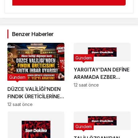
Benzer Haberler
Gündem
YARGITAY’DAN DEFİNE
ARAMADA EZBER
Gündem
BOZAN KARAR!
12 saat önce
DÜZCE VALİLİĞİ’NDEN
FINDIK ÜRETİCİLERİNE
BÜYÜK UYARI
12 saat önce
Gündem