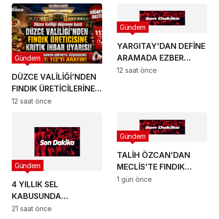
Gündem
YARGITAY’DAN DEFİNE
ARAMADA EZBER
Gündem
BOZAN KARAR!
12 saat önce
DÜZCE VALİLİĞİ’NDEN
FINDIK ÜRETİCİLERİNE
BÜYÜK UYARI
12 saat önce
Gündem
TALİH ÖZCAN’DAN
Gündem
MECLİS’TE FINDIK
FİYATI TEPKİSİ:
1 gün önce
4 YILLIK SEL
KABUSUNDA
BÜROKRASİ
21 saat önce