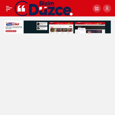
TÜRKYED Genel Başkanı
0
Nihat Çelik’ten Kurbanlık
Uyarıları: