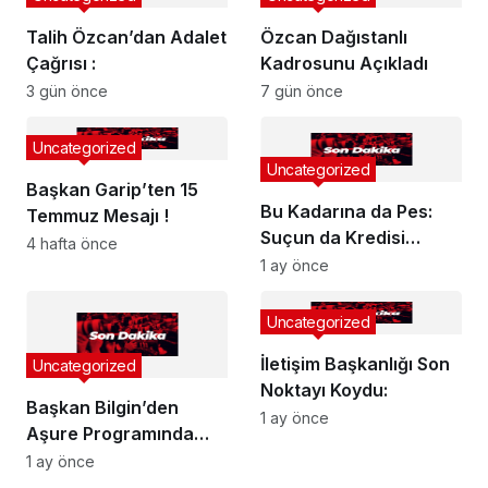
Talih Özcan’dan Adalet
Özcan Dağıstanlı
Çağrısı :
Kadrosunu Açıkladı
3 gün önce
7 gün önce
Uncategorized
Uncategorized
Başkan Garip’ten 15
Bu Kadarına da Pes:
Temmuz Mesajı !
Suçun da Kredisi
4 hafta önce
Varmış!
1 ay önce
Uncategorized
İletişim Başkanlığı Son
Uncategorized
Noktayı Koydu:
Başkan Bilgin’den
1 ay önce
Aşure Programında
Birlik ve Beraberlik
1 ay önce
Mesajı