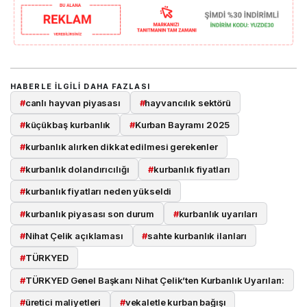
HABERLE ILGILI DAHA FAZLASI
#
canlı hayvan piyasası
#
hayvancılık sektörü
#
küçükbaş kurbanlık
#
Kurban Bayramı 2025
#
kurbanlık alırken dikkat edilmesi gerekenler
#
kurbanlık dolandırıcılığı
#
kurbanlık fiyatları
#
kurbanlık fiyatları neden yükseldi
#
kurbanlık piyasası son durum
#
kurbanlık uyarıları
#
Nihat Çelik açıklaması
#
sahte kurbanlık ilanları
#
TÜRKYED
#
TÜRKYED Genel Başkanı Nihat Çelik’ten Kurbanlık Uyarıları:
#
üretici maliyetleri
#
vekaletle kurban bağışı