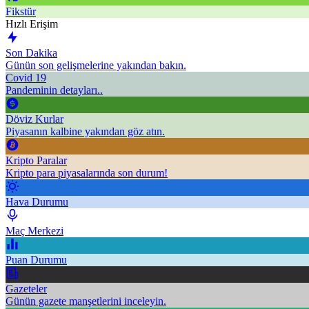
Fikstür
Hızlı Erişim
Son Dakika
Günün son gelişmelerine yakından bakın.
Covid 19
Pandeminin detayları..
Döviz Kurlar
Piyasanın kalbine yakından göz atın.
Kripto Paralar
Kripto para piyasalarında son durum!
Hava Durumu
Maç Merkezi
Puan Durumu
Gazeteler
Günün gazete manşetlerini inceleyin.