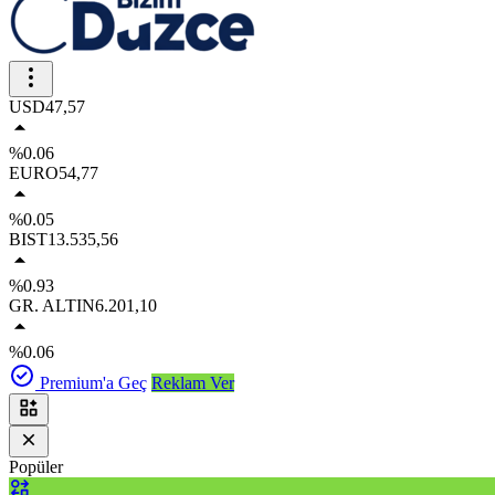
USD
47,57
%0.06
EURO
54,77
%0.05
BIST
13.535,56
%0.93
GR. ALTIN
6.201,10
%0.06
Premium'a Geç
Reklam Ver
Popüler