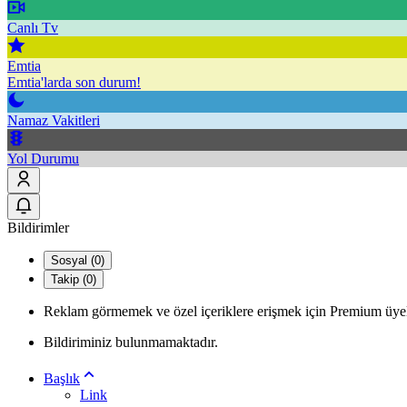
Canlı Tv
Emtia
Emtia'larda son durum!
Namaz Vakitleri
Yol Durumu
Bildirimler
Sosyal (0)
Takip (0)
Reklam görmemek ve özel içeriklere erişmek için Premium üyel
Bildiriminiz bulunmamaktadır.
Başlık
Link