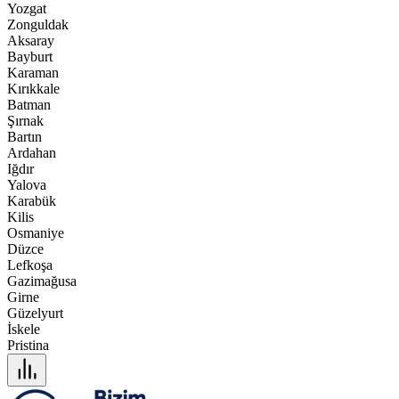
Yozgat
Zonguldak
Aksaray
Bayburt
Karaman
Kırıkkale
Batman
Şırnak
Bartın
Ardahan
Iğdır
Yalova
Karabük
Kilis
Osmaniye
Düzce
Lefkoşa
Gazimağusa
Girne
Güzelyurt
İskele
Pristina