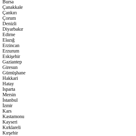
Bursa
Çanakkale
Çankırı
Çorum
Denizli
Diyarbakır
Edirne
Elazığ
Erzincan
Erzurum
Eskişehir
Gaziantep
Giresun
Gümüşhane
Hakkari
Hatay
Isparta
Mersin
İstanbul
İzmir
Kars
Kastamonu
Kayseri
Kırklareli
Kırşehir