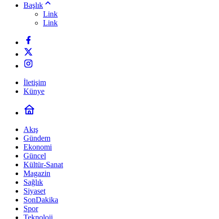
Başlık
Link
Link
İletişim
Künye
Akış
Gündem
Ekonomi
Güncel
Kültür-Sanat
Magazin
Sağlık
Siyaset
SonDakika
Spor
Teknoloji