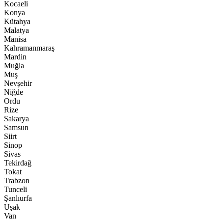
Kocaeli
Konya
Kütahya
Malatya
Manisa
Kahramanmaraş
Mardin
Muğla
Muş
Nevşehir
Niğde
Ordu
Rize
Sakarya
Samsun
Siirt
Sinop
Sivas
Tekirdağ
Tokat
Trabzon
Tunceli
Şanlıurfa
Uşak
Van