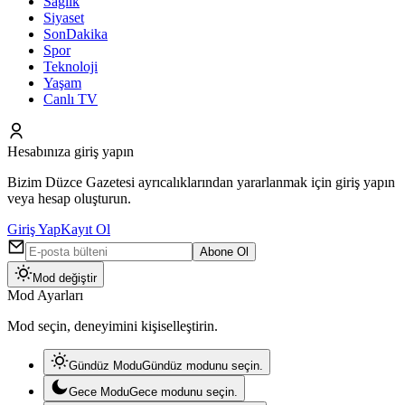
Sağlık
Siyaset
SonDakika
Spor
Teknoloji
Yaşam
Canlı TV
Hesabınıza giriş yapın
Bizim Düzce Gazetesi ayrıcalıklarından yararlanmak için giriş yapın
veya hesap oluşturun.
Giriş Yap
Kayıt Ol
Abone Ol
Mod değiştir
Mod Ayarları
Mod seçin, deneyimini kişiselleştirin.
Gündüz Modu
Gündüz modunu seçin.
Gece Modu
Gece modunu seçin.