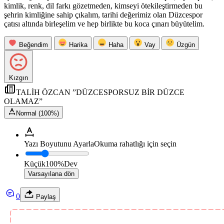
kimlik, renk, dil farkı gözetmeden, kimseyi ötekileştirmeden bu
şehrin kimliğine sahip çıkalım, tarihi değerimiz olan Düzcespor
çatısı altında birleşelim ve hep birlikte bu koca çınarı büyütelim.
Beğendim
Harika
Haha
Vay
Üzgün
Kızgın
TALİH ÖZCAN ”DÜZCESPORSUZ BİR DÜZCE
OLAMAZ”
Normal (100%)
Yazı Boyutunu Ayarla
Okuma rahatlığı için seçin
Küçük
100%
Dev
Varsayılana dön
0
Paylaş