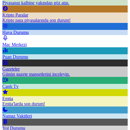
Piyasanın kalbine yakından göz atın.
Kripto Paralar
Kripto para piyasalarında son durum!
Hava Durumu
Maç Merkezi
Puan Durumu
Gazeteler
Günün gazete manşetlerini inceleyin.
Canlı Tv
Emtia
Emtia'larda son durum!
Namaz Vakitleri
Yol Durumu