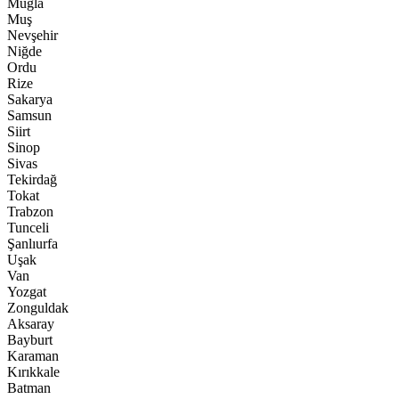
Muğla
Muş
Nevşehir
Niğde
Ordu
Rize
Sakarya
Samsun
Siirt
Sinop
Sivas
Tekirdağ
Tokat
Trabzon
Tunceli
Şanlıurfa
Uşak
Van
Yozgat
Zonguldak
Aksaray
Bayburt
Karaman
Kırıkkale
Batman