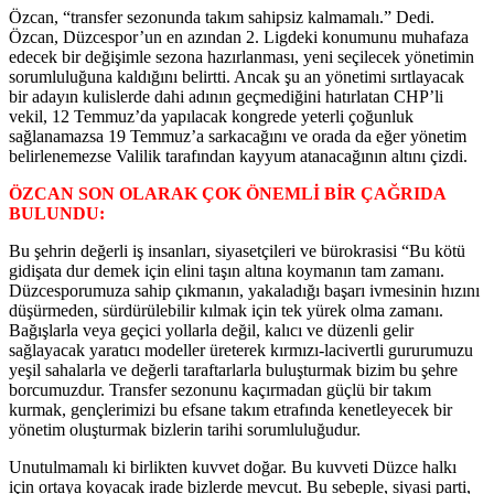
Özcan, “transfer sezonunda takım sahipsiz kalmamalı.” Dedi.
Özcan, Düzcespor’un en azından 2. Ligdeki konumunu muhafaza
edecek bir değişimle sezona hazırlanması, yeni seçilecek yönetimin
sorumluluğuna kaldığını belirtti. Ancak şu an yönetimi sırtlayacak
bir adayın kulislerde dahi adının geçmediğini hatırlatan CHP’li
vekil, 12 Temmuz’da yapılacak kongrede yeterli çoğunluk
sağlanamazsa 19 Temmuz’a sarkacağını ve orada da eğer yönetim
belirlenemezse Valilik tarafından kayyum atanacağının altını çizdi.
ÖZCAN SON OLARAK ÇOK ÖNEMLİ BİR ÇAĞRIDA
BULUNDU:
Bu şehrin değerli iş insanları, siyasetçileri ve bürokrasisi “Bu kötü
gidişata dur demek için elini taşın altına koymanın tam zamanı.
Düzcesporumuza sahip çıkmanın, yakaladığı başarı ivmesinin hızını
düşürmeden, sürdürülebilir kılmak için tek yürek olma zamanı.
Bağışlarla veya geçici yollarla değil, kalıcı ve düzenli gelir
sağlayacak yaratıcı modeller üreterek kırmızı-lacivertli gururumuzu
yeşil sahalarla ve değerli taraftarlarla buluşturmak bizim bu şehre
borcumuzdur. Transfer sezonunu kaçırmadan güçlü bir takım
kurmak, gençlerimizi bu efsane takım etrafında kenetleyecek bir
yönetim oluşturmak bizlerin tarihi sorumluluğudur.
Unutulmamalı ki birlikten kuvvet doğar. Bu kuvveti Düzce halkı
için ortaya koyacak irade bizlerde mevcut. Bu sebeple, siyasi parti,