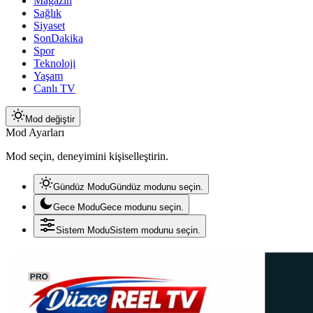
Magazin
Sağlık
Siyaset
SonDakika
Spor
Teknoloji
Yaşam
Canlı TV
Mod değiştir
Mod Ayarları
Mod seçin, deneyimini kişiselleştirin.
Gündüz Modu
Gündüz modunu seçin.
Gece Modu
Gece modunu seçin.
Sistem Modu
Sistem modunu seçin.