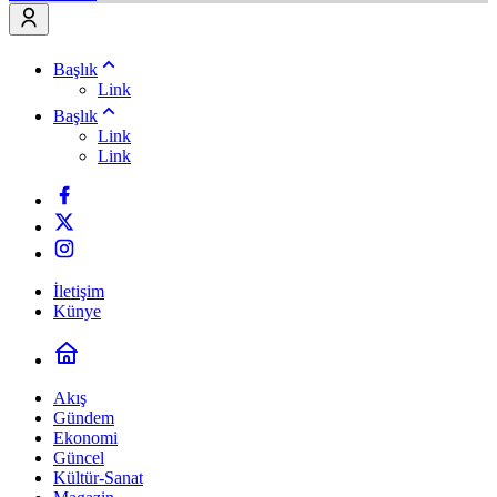
Başlık
Link
Başlık
Link
Link
İletişim
Künye
Akış
Gündem
Ekonomi
Güncel
Kültür-Sanat