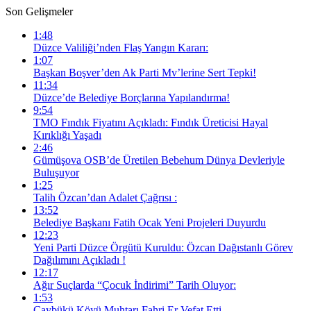
Son Gelişmeler
1:48
Düzce Valiliği’nden Flaş Yangın Kararı:
1:07
Başkan Boşver’den Ak Parti Mv’lerine Sert Tepki!
11:34
Düzce’de Belediye Borçlarına Yapılandırma!
9:54
TMO Fındık Fiyatını Açıkladı: Fındık Üreticisi Hayal
Kırıklığı Yaşadı
2:46
Gümüşova OSB’de Üretilen Bebehum Dünya Devleriyle
Buluşuyor
1:25
Talih Özcan’dan Adalet Çağrısı :
13:52
Belediye Başkanı Fatih Ocak Yeni Projeleri Duyurdu
12:23
Yeni Parti Düzce Örgütü Kuruldu: Özcan Dağıstanlı Görev
Dağılımını Açıkladı !
12:17
Ağır Suçlarda “Çocuk İndirimi” Tarih Oluyor:
1:53
Çaybükü Köyü Muhtarı Fahri Er Vefat Etti