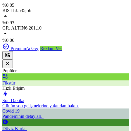
%0.05
BIST
13.535,56
%0.93
GR. ALTIN
6.201,10
%0.06
Premium'a Geç
Reklam Ver
Popüler
Fikstür
Hızlı Erişim
Son Dakika
Günün son gelişmelerine yakından bakın.
Covid 19
Pandeminin detayları..
Döviz Kurlar