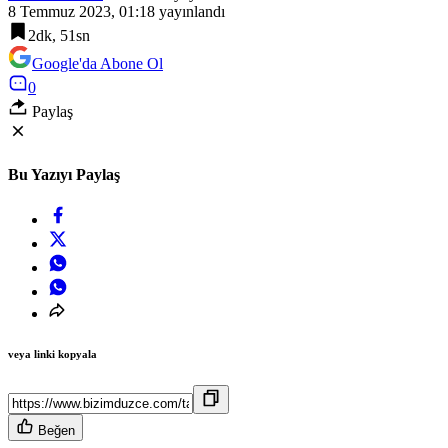
8 Temmuz 2023, 01:18
yayınlandı
2dk, 51sn
Google'da Abone Ol
0
Paylaş
Bu Yazıyı Paylaş
veya linki kopyala
Beğen