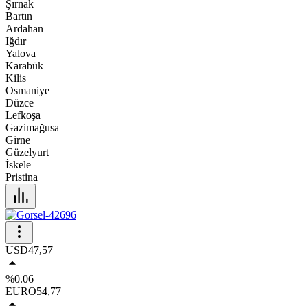
Şırnak
Bartın
Ardahan
Iğdır
Yalova
Karabük
Kilis
Osmaniye
Düzce
Lefkoşa
Gazimağusa
Girne
Güzelyurt
İskele
Pristina
USD
47,57
%0.06
EURO
54,77