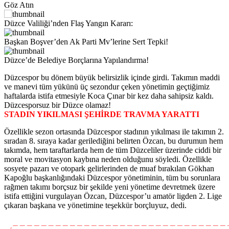
Göz Atın
Düzce Valiliği’nden Flaş Yangın Kararı:
Başkan Boşver’den Ak Parti Mv’lerine Sert Tepki!
Düzce’de Belediye Borçlarına Yapılandırma!
Düzcespor bu dönem büyük belirsizlik içinde girdi. Takımın maddi
ve manevi tüm yükünü üç sezondur çeken yönetimin geçtiğimiz
haftalarda istifa etmesiyle Koca Çınar bir kez daha sahipsiz kaldı.
Düzcesporsuz bir Düzce olamaz!
STADIN YIKILMASI ŞEHİRDE TRAVMA YARATTI
Özellikle sezon ortasında Düzcespor stadının yıkılması ile takımın 2.
sıradan 8. sıraya kadar gerilediğini belirten Özcan, bu durumun hem
takımda, hem taraftarlarda hem de tüm Düzceliler üzerinde ciddi bir
moral ve movitasyon kaybına neden olduğunu söyledi. Özellikle
sosyete pazarı ve otopark gelirlerinden de muaf bırakılan Gökhan
Kapoğlu başkanlığındaki Düzcespor yönetiminin, tüm bu sorunlara
rağmen takımı borçsuz bir şekilde yeni yönetime devretmek üzere
istifa ettiğini vurgulayan Özcan, Düzcespor’u amatör ligden 2. Lige
çıkaran başkana ve yönetimine teşekkür borçluyuz, dedi.