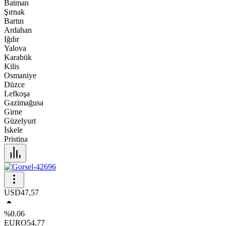
Batman
Şırnak
Bartın
Ardahan
Iğdır
Yalova
Karabük
Kilis
Osmaniye
Düzce
Lefkoşa
Gazimağusa
Girne
Güzelyurt
İskele
Pristina
USD
47,57
%0.06
EURO
54,77