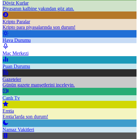
Döviz Kurlar
Piyasanın kalbine yakından göz atın.
Kripto Paralar
Kripto para piyasalarında son durum!
Hava Durumu
Maç Merkezi
Puan Durumu
Gazeteler
Günün gazete manşetlerini inceleyin.
Canlı Tv
Emtia
Emtia'larda son durum!
Namaz Vakitleri