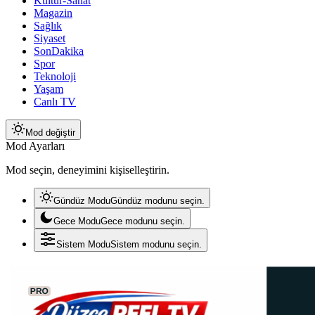
Kültür-Sanat
Magazin
Sağlık
Siyaset
SonDakika
Spor
Teknoloji
Yaşam
Canlı TV
Mod değiştir
Mod Ayarları
Mod seçin, deneyimini kişiselleştirin.
Gündüz Modu
Gündüz modunu seçin.
Gece Modu
Gece modunu seçin.
Sistem Modu
Sistem modunu seçin.