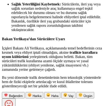
Sağlık Yeterliliğini Kaybetmek:
Sürücülerin, ileri yaş veya
sağlık sorunları nedeniyle araç kullanmaya engel teşkil
edebilecek bir durumu olması ve bu durumu sağlık
raporlarıyla belgelememesi halinde ehliyetleri iptal edilebilir.
Bakanlık, özellikle ileri yaş grubundaki sürücüler için
yenilenen sağlık raporu zorunluluğunun takibini
sıkılaştıracaktır.
Bakan Yerlikaya’dan Sürücülere Uyarı
İçişleri Bakanı Ali Yerlikaya, açıklamasında temel hedeflerinin ceza
kesmek veya ehliyet iptali olmadığını, aksine
trafikte kurallara
uyum kültürünü
yerleştirmek olduğunu belirtti. Bakan, tüm
sürücüleri trafik kurallarına azami ölçüde uymaya ve yasal
yükümlülüklerini (ehliyet yenileme, sağlık muayenesi vb.)
zamanında yerine getirmeye çağırdı.
Bu yeni dönemde trafik denetimlerinin hem teknolojik yöntemlerle
hem de fiziki ekiplerle artırılacağı ve kural ihlallerine tolerans
gösterilmeyeceği net bir şekilde ifade edildi.
Beğendim
Harika
Haha
Vay
Üzgün