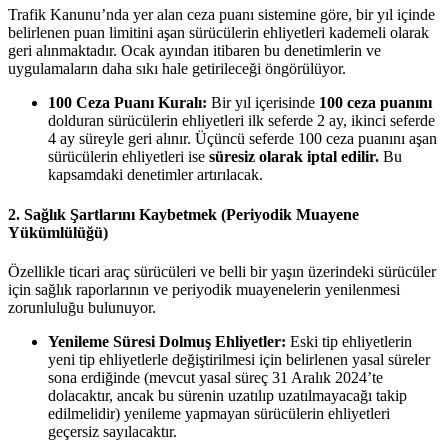
Trafik Kanunu’nda yer alan ceza puanı sistemine göre, bir yıl içinde
belirlenen puan limitini aşan sürücülerin ehliyetleri kademeli olarak
geri alınmaktadır. Ocak ayından itibaren bu denetimlerin ve
uygulamaların daha sıkı hale getirileceği öngörülüyor.
100 Ceza Puanı Kuralı:
Bir yıl içerisinde
100 ceza puanını
dolduran sürücülerin ehliyetleri ilk seferde 2 ay, ikinci seferde
4 ay süreyle geri alınır. Üçüncü seferde 100 ceza puanını aşan
sürücülerin ehliyetleri ise
süresiz olarak iptal edilir.
Bu
kapsamdaki denetimler artırılacak.
2. Sağlık Şartlarını Kaybetmek (Periyodik Muayene
Yükümlülüğü)
Özellikle ticari araç sürücüleri ve belli bir yaşın üzerindeki sürücüler
için sağlık raporlarının ve periyodik muayenelerin yenilenmesi
zorunluluğu bulunuyor.
Yenileme Süresi Dolmuş Ehliyetler:
Eski tip ehliyetlerin
yeni tip ehliyetlerle değiştirilmesi için belirlenen yasal süreler
sona erdiğinde (mevcut yasal süreç 31 Aralık 2024’te
dolacaktır, ancak bu sürenin uzatılıp uzatılmayacağı takip
edilmelidir) yenileme yapmayan sürücülerin ehliyetleri
geçersiz sayılacaktır.