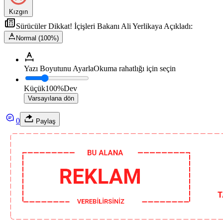
Kızgın
Sürücüler Dikkat! İçişleri Bakanı Ali Yerlikaya Açıkladı:
Normal (100%)
Yazı Boyutunu Ayarla
Okuma rahatlığı için seçin
Küçük
100%
Dev
Varsayılana dön
0
Paylaş