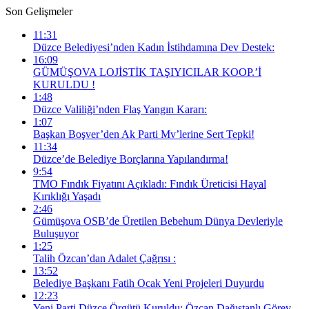
Son Gelişmeler
11:31
Düzce Belediyesi’nden Kadın İstihdamına Dev Destek:
16:09
GÜMÜŞOVA LOJİSTİK TAŞIYICILAR KOOP.’İ
KURULDU !
1:48
Düzce Valiliği’nden Flaş Yangın Kararı:
1:07
Başkan Boşver’den Ak Parti Mv’lerine Sert Tepki!
11:34
Düzce’de Belediye Borçlarına Yapılandırma!
9:54
TMO Fındık Fiyatını Açıkladı: Fındık Üreticisi Hayal
Kırıklığı Yaşadı
2:46
Gümüşova OSB’de Üretilen Bebehum Dünya Devleriyle
Buluşuyor
1:25
Talih Özcan’dan Adalet Çağrısı :
13:52
Belediye Başkanı Fatih Ocak Yeni Projeleri Duyurdu
12:23
Yeni Parti Düzce Örgütü Kuruldu: Özcan Dağıstanlı Görev