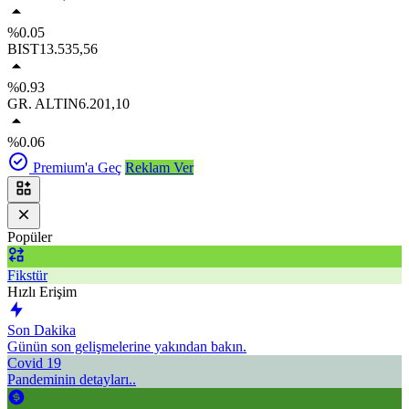
%0.05
BIST
13.535,56
%0.93
GR. ALTIN
6.201,10
%0.06
Premium'a Geç
Reklam Ver
Popüler
Fikstür
Hızlı Erişim
Son Dakika
Günün son gelişmelerine yakından bakın.
Covid 19
Pandeminin detayları..