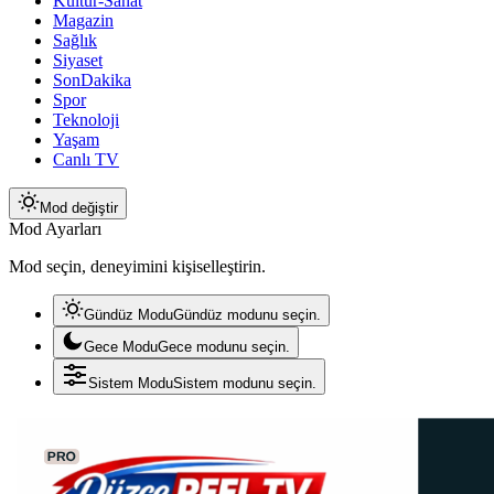
Kültür-Sanat
Magazin
Sağlık
Siyaset
SonDakika
Spor
Teknoloji
Yaşam
Canlı TV
Mod değiştir
Mod Ayarları
Mod seçin, deneyimini kişiselleştirin.
Gündüz Modu
Gündüz modunu seçin.
Gece Modu
Gece modunu seçin.
Sistem Modu
Sistem modunu seçin.