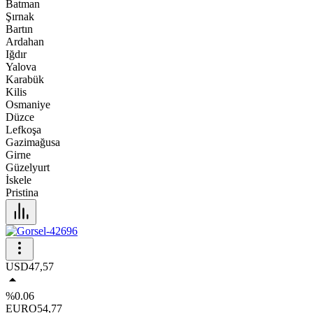
Batman
Şırnak
Bartın
Ardahan
Iğdır
Yalova
Karabük
Kilis
Osmaniye
Düzce
Lefkoşa
Gazimağusa
Girne
Güzelyurt
İskele
Pristina
USD
47,57
%0.06
EURO
54,77