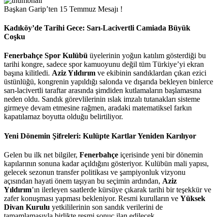
Başkan Garip’ten 15 Temmuz Mesajı !
Kadıköy’de Tarihi Gece: Sarı-Lacivertli Camiada Büyük
Coşku
Fenerbahçe Spor Kulübü
üyelerinin yoğun katılım gösterdiği bu
tarihi kongre, sadece spor kamuoyunu değil tüm Türkiye’yi ekran
başına kilitledi.
Aziz Yıldırım
ve ekibinin sandıklardan çıkan ezici
üstünlüğü, kongrenin yapıldığı salonda ve dışarıda bekleyen binlerce
sarı-lacivertli taraftar arasında şimdiden kutlamaların başlamasına
neden oldu. Sandık görevlilerinin ıslak imzalı tutanakları sisteme
girmeye devam etmesine rağmen, aradaki matematiksel farkın
kapatılamaz boyutta olduğu belirtiliyor.
Yeni Dönemin Şifreleri: Kulüpte Kartlar Yeniden Karılıyor
Gelen bu ilk net bilgiler,
Fenerbahçe
içerisinde yeni bir dönemin
kapılarının sonuna kadar açıldığını gösteriyor. Kulübün mali yapısı,
gelecek sezonun transfer politikası ve şampiyonluk vizyonu
açısından hayati önem taşıyan bu seçimin ardından,
Aziz
Yıldırım
’ın ilerleyen saatlerde kürsüye çıkarak tarihi bir teşekkür ve
zafer konuşması yapması bekleniyor. Resmi kurulların ve
Yüksek
Divan Kurulu
yetkililerinin son sandık verilerini de
tamamlamasıyla birlikte resmi sonuç ilan edilecek.