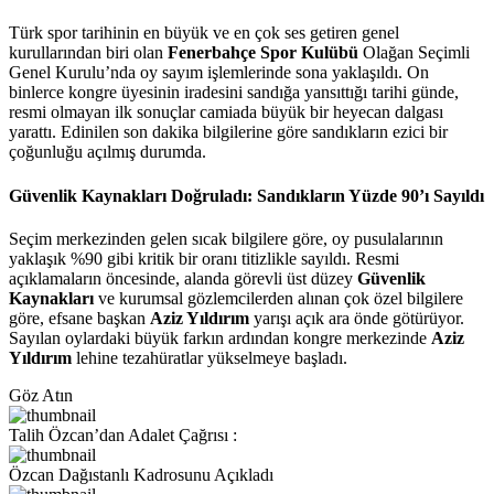
Türk spor tarihinin en büyük ve en çok ses getiren genel
kurullarından biri olan
Fenerbahçe Spor Kulübü
Olağan Seçimli
Genel Kurulu’nda oy sayım işlemlerinde sona yaklaşıldı. On
binlerce kongre üyesinin iradesini sandığa yansıttığı tarihi günde,
resmi olmayan ilk sonuçlar camiada büyük bir heyecan dalgası
yarattı. Edinilen son dakika bilgilerine göre sandıkların ezici bir
çoğunluğu açılmış durumda.
Güvenlik Kaynakları Doğruladı: Sandıkların Yüzde 90’ı Sayıldı
Seçim merkezinden gelen sıcak bilgilere göre, oy pusulalarının
yaklaşık %90 gibi kritik bir oranı titizlikle sayıldı. Resmi
açıklamaların öncesinde, alanda görevli üst düzey
Güvenlik
Kaynakları
ve kurumsal gözlemcilerden alınan çok özel bilgilere
göre, efsane başkan
Aziz Yıldırım
yarışı açık ara önde götürüyor.
Sayılan oylardaki büyük farkın ardından kongre merkezinde
Aziz
Yıldırım
lehine tezahüratlar yükselmeye başladı.
Göz Atın
Talih Özcan’dan Adalet Çağrısı :
Özcan Dağıstanlı Kadrosunu Açıkladı