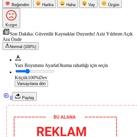
Beğendim
Harika
Haha
Vay
Üzgün
Kızgın
Son Dakika: Güvenilir Kaynaklar Duyurdu! Aziz Yıldırım Açık
Ara Önde
Normal (100%)
Yazı Boyutunu Ayarla
Okuma rahatlığı için seçin
Küçük
100%
Dev
Varsayılana dön
0
Paylaş