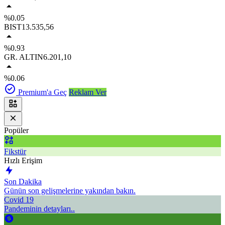
%0.05
BIST
13.535,56
%0.93
GR. ALTIN
6.201,10
%0.06
Premium'a Geç
Reklam Ver
Popüler
Fikstür
Hızlı Erişim
Son Dakika
Günün son gelişmelerine yakından bakın.
Covid 19
Pandeminin detayları..