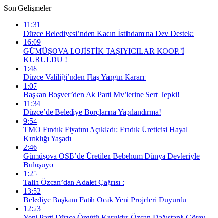
Son Gelişmeler
11:31
Düzce Belediyesi’nden Kadın İstihdamına Dev Destek:
16:09
GÜMÜŞOVA LOJİSTİK TAŞIYICILAR KOOP.’İ
KURULDU !
1:48
Düzce Valiliği’nden Flaş Yangın Kararı:
1:07
Başkan Boşver’den Ak Parti Mv’lerine Sert Tepki!
11:34
Düzce’de Belediye Borçlarına Yapılandırma!
9:54
TMO Fındık Fiyatını Açıkladı: Fındık Üreticisi Hayal
Kırıklığı Yaşadı
2:46
Gümüşova OSB’de Üretilen Bebehum Dünya Devleriyle
Buluşuyor
1:25
Talih Özcan’dan Adalet Çağrısı :
13:52
Belediye Başkanı Fatih Ocak Yeni Projeleri Duyurdu
12:23
Yeni Parti Düzce Örgütü Kuruldu: Özcan Dağıstanlı Görev