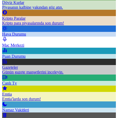
Döviz Kurlar
Piyasanın kalbine yakından göz atın.
Kripto Paralar
Kripto para piyasalarında son durum!
Hava Durumu
Maç Merkezi
Puan Durumu
Gazeteler
Günün gazete manşetlerini inceleyin.
Canlı Tv
Emtia
Emtia'larda son durum!
Namaz Vakitleri