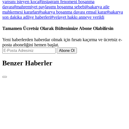
yarısını isteyen koca
#
instagram fenomeni boşanma
davası
#
mahremiyet paylaşımı boşanma sebebi
#
sakarya aile
mahkemesi kararları
#
sakarya boşanma davası emsal karar
#
sakarya
son dakika adliye haberleri
#
velayet hakkı anneye verildi
Tamamen Ücretsiz Olarak Bültenimize Abone Olabilirsin
Yeni haberlerden haberdar olmak için fırsatı kaçırma ve ücretsiz e-
posta aboneliğini hemen başlat.
Abone Ol
Benzer Haberler