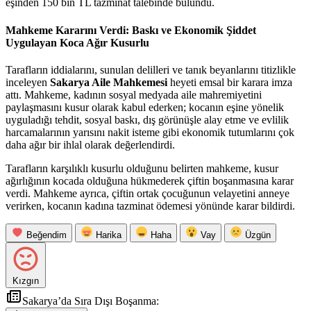
eşinden 150 bin TL tazminat talebinde bulundu.
Mahkeme Kararını Verdi: Baskı ve Ekonomik Şiddet
Uygulayan Koca Ağır Kusurlu
Tarafların iddialarını, sunulan delilleri ve tanık beyanlarını titizlikle
inceleyen
Sakarya Aile Mahkemesi
heyeti emsal bir karara imza
attı. Mahkeme, kadının sosyal medyada aile mahremiyetini
paylaşmasını kusur olarak kabul ederken; kocanın eşine yönelik
uyguladığı tehdit, sosyal baskı, dış görünüşle alay etme ve evlilik
harcamalarının yarısını nakit isteme gibi ekonomik tutumlarını çok
daha ağır bir ihlal olarak değerlendirdi.
Tarafların karşılıklı kusurlu olduğunu belirten mahkeme, kusur
ağırlığının kocada olduğuna hükmederek çiftin boşanmasına karar
verdi. Mahkeme ayrıca, çiftin ortak çocuğunun velayetini anneye
verirken, kocanın kadına tazminat ödemesi yönünde karar bildirdi.
Beğendim
Harika
Haha
Vay
Üzgün
Kızgın
Sakarya’da Sıra Dışı Boşanma: