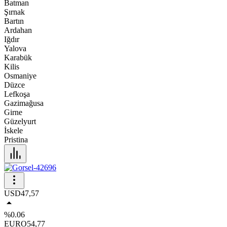
Batman
Şırnak
Bartın
Ardahan
Iğdır
Yalova
Karabük
Kilis
Osmaniye
Düzce
Lefkoşa
Gazimağusa
Girne
Güzelyurt
İskele
Pristina
USD
47,57
%0.06
EURO
54,77