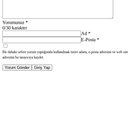
Yorumunuz
*
0
/30 karakter
Ad
*
E-Posta
*
Bir dahaki sefere yorum yaptığımda kullanılmak üzere adımı, e-posta adresimi ve web site
adresimi bu tarayıcıya kaydet.
Yorum Gönder
Giriş Yap