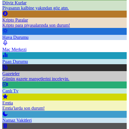
Döviz Kurlar
Piyasanın kalbine yakından göz atın.
Kripto Paralar
Kripto para piyasalarında son durum!
Hava Durumu
Maç Merkezi
Puan Durumu
Gazeteler
Günün gazete manşetlerini inceleyin.
Canlı Tv
Emtia
Emtia'larda son durum!
Namaz Vakitleri