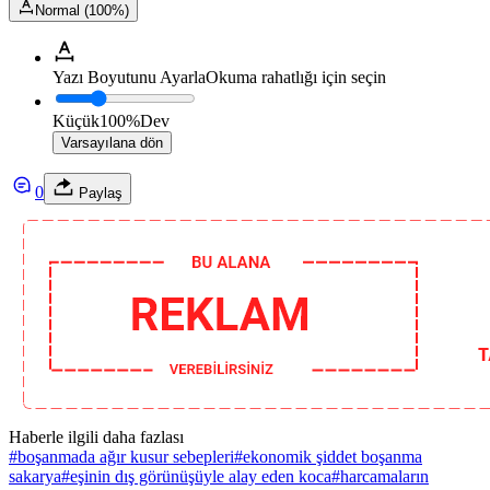
Normal (100%)
Yazı Boyutunu Ayarla
Okuma rahatlığı için seçin
Küçük
100%
Dev
Varsayılana dön
0
Paylaş
Haberle ilgili daha fazlası
#
boşanmada ağır kusur sebepleri
#
ekonomik şiddet boşanma
sakarya
#
eşinin dış görünüşüyle alay eden koca
#
harcamaların