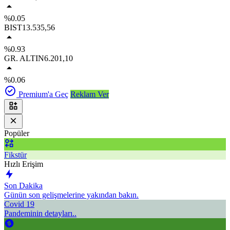
%0.05
BIST
13.535,56
%0.93
GR. ALTIN
6.201,10
%0.06
Premium'a Geç
Reklam Ver
Popüler
Fikstür
Hızlı Erişim
Son Dakika
Günün son gelişmelerine yakından bakın.
Covid 19
Pandeminin detayları..