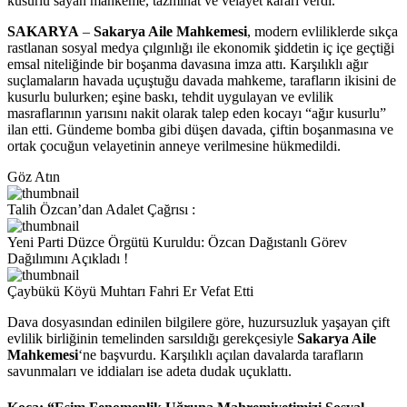
kusurlu sayan mahkeme, tazminat ve velayet kararı verdi.
SAKARYA
–
Sakarya Aile Mahkemesi
, modern evliliklerde sıkça
rastlanan sosyal medya çılgınlığı ile ekonomik şiddetin iç içe geçtiği
emsal niteliğinde bir boşanma davasına imza attı. Karşılıklı ağır
suçlamaların havada uçuştuğu davada mahkeme, tarafların ikisini de
kusurlu bulurken; eşine baskı, tehdit uygulayan ve evlilik
masraflarının yarısını nakit olarak talep eden kocayı “ağır kusurlu”
ilan etti. Gündeme bomba gibi düşen davada, çiftin boşanmasına ve
ortak çocuğun velayetinin anneye verilmesine hükmedildi.
Göz Atın
Talih Özcan’dan Adalet Çağrısı :
Yeni Parti Düzce Örgütü Kuruldu: Özcan Dağıstanlı Görev
Dağılımını Açıkladı !
Çaybükü Köyü Muhtarı Fahri Er Vefat Etti
Dava dosyasından edinilen bilgilere göre, huzursuzluk yaşayan çift
evlilik birliğinin temelinden sarsıldığı gerekçesiyle
Sakarya Aile
Mahkemesi
‘ne başvurdu. Karşılıklı açılan davalarda tarafların
savunmaları ve iddiaları ise adeta dudak uçuklattı.