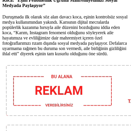
Koca: “Eşim Fenomenlik Uğruna Mahremiyetimizi Sosyal
Medyada Paylaşıyor”
Duruşmada ilk olarak söz alan davacı koca, eşinin kontrolsüz sosyal
medya kullanımından yakındı. Karısının dijital mecralarda
popülerlik kazanma hırsıyla aile düzenini bozduğunu iddia eden
koca, “Karım, Instagram fenomeni olduğunu söyleyerek aile
hayatımıza ve evliliğimize dair mahremiyet içeren özel
fotoğraflarımızı rızam dışında sosyal medyada paylaşıyor. Defalarca
uyarmama rağmen bu duruma son vermedi, aile birliğinin gizliliğini
ihlal etti” diyerek eşinin tam kusurlu olduğunu öne sürdü.