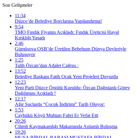
Son Gelişmeler
11:34
Düzce’de Belediye Borçlarına Yapılandırma!
9:54
TMO Fındık Fiyatını Açıkladı: Fındık Üreticisi Hayal
Kırıklığı Yaşadı
2:46
Gümüşova OSB’de Üretilen Bebehum Dünya Devleriyle
Buluşuyor
1:25
Talih Özcan’dan Adalet Çağrısı :
13:52
Belediye Başkanı Fatih Ocak Yeni Projeleri Duyurdu
12:23
Yeni Parti Düzce Örgütü Kuruldu: Özcan Dağıstanlı Görev
Dağılımını Açıkladı !
12:17
Ağır Suçlarda “Çocuk İndirimi” Tarih Oluyor:
1:53
Çaybükü Köyü Muhtarı Fahri Er Vefat Etti
20:26
Çilimli Kaymakamlığı Makamında Anlamlı Buluşma
19:26
MUSA BİRDAL BABASI MUSTAFA BİRDAL