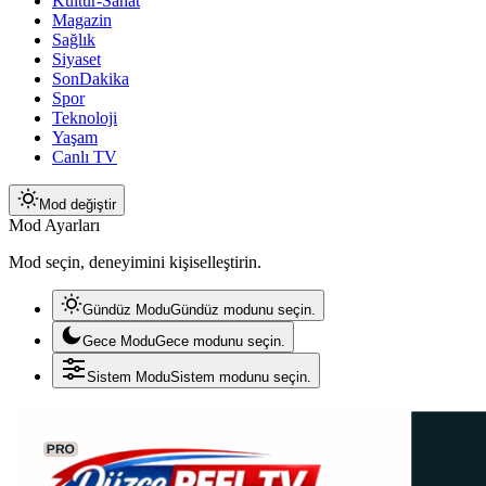
Kültür-Sanat
Magazin
Sağlık
Siyaset
SonDakika
Spor
Teknoloji
Yaşam
Canlı TV
Mod değiştir
Mod Ayarları
Mod seçin, deneyimini kişiselleştirin.
Gündüz Modu
Gündüz modunu seçin.
Gece Modu
Gece modunu seçin.
Sistem Modu
Sistem modunu seçin.