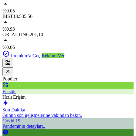
%0.05
BIST
13.535,56
%0.93
GR. ALTIN
6.201,10
%0.06
Premium'a Geç
Reklam Ver
Popüler
Fikstür
Hızlı Erişim
Son Dakika
Günün son gelişmelerine yakından bakın.
Covid 19
Pandeminin detayları..