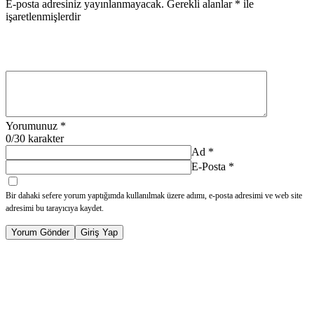
E-posta adresiniz yayınlanmayacak.
Gerekli alanlar
*
ile
işaretlenmişlerdir
Yorumunuz
*
0
/30 karakter
Ad
*
E-Posta
*
Bir dahaki sefere yorum yaptığımda kullanılmak üzere adımı, e-posta adresimi ve web site
adresimi bu tarayıcıya kaydet.
Yorum Gönder
Giriş Yap