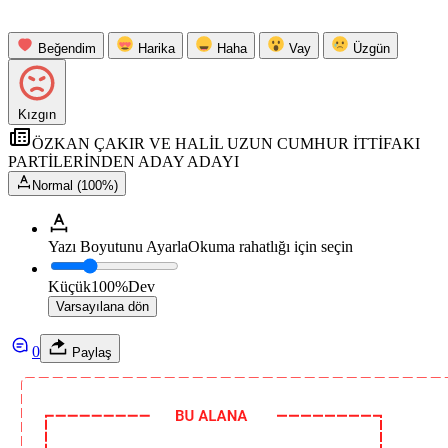
Beğendim
Harika
Haha
Vay
Üzgün
Kızgın
ÖZKAN ÇAKIR VE HALİL UZUN CUMHUR İTTİFAKI
PARTİLERİNDEN ADAY ADAYI
Normal (100%)
Yazı Boyutunu Ayarla
Okuma rahatlığı için seçin
Küçük
100%
Dev
Varsayılana dön
0
Paylaş