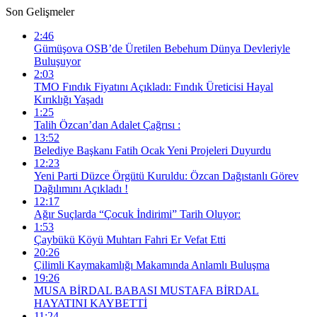
Son Gelişmeler
2:46
Gümüşova OSB’de Üretilen Bebehum Dünya Devleriyle
Buluşuyor
2:03
TMO Fındık Fiyatını Açıkladı: Fındık Üreticisi Hayal
Kırıklığı Yaşadı
1:25
Talih Özcan’dan Adalet Çağrısı :
13:52
Belediye Başkanı Fatih Ocak Yeni Projeleri Duyurdu
12:23
Yeni Parti Düzce Örgütü Kuruldu: Özcan Dağıstanlı Görev
Dağılımını Açıkladı !
12:17
Ağır Suçlarda “Çocuk İndirimi” Tarih Oluyor:
1:53
Çaybükü Köyü Muhtarı Fahri Er Vefat Etti
20:26
Çilimli Kaymakamlığı Makamında Anlamlı Buluşma
19:26
MUSA BİRDAL BABASI MUSTAFA BİRDAL
HAYATINI KAYBETTİ
11:24