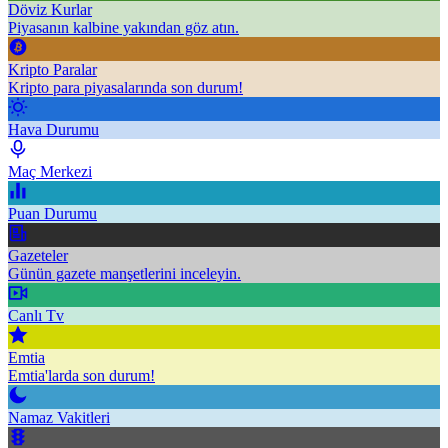
Döviz Kurlar
Piyasanın kalbine yakından göz atın.
Kripto Paralar
Kripto para piyasalarında son durum!
Hava Durumu
Maç Merkezi
Puan Durumu
Gazeteler
Günün gazete manşetlerini inceleyin.
Canlı Tv
Emtia
Emtia'larda son durum!
Namaz Vakitleri