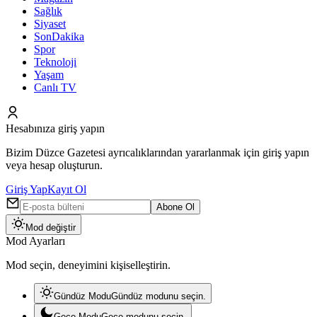
Sağlık
Siyaset
SonDakika
Spor
Teknoloji
Yaşam
Canlı TV
Hesabınıza giriş yapın
Bizim Düzce Gazetesi ayrıcalıklarından yararlanmak için giriş yapın
veya hesap oluşturun.
Giriş Yap
Kayıt Ol
Abone Ol
Mod değiştir
Mod Ayarları
Mod seçin, deneyimini kişiselleştirin.
Gündüz Modu
Gündüz modunu seçin.
Gece Modu
Gece modunu seçin.