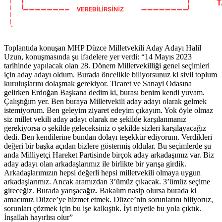
Toplantıda konuşan MHP Düzce Milletvekili Aday Adayı Halil
Uzun, konuşmasında şu ifadelere yer verdi: “14 Mayıs 2023
tarihinde yapılacak olan 28. Dönem Milletvekilliği genel seçimleri
için aday adayı oldum. Burada öncelikle biliyorsunuz ki sivil toplum
kuruluşlarını dolaşmak gerekiyor. Ticaret ve Sanayi Odasına
gelirken Erdoğan Başkana dedim ki, burası benim kendi yuvam.
Çalıştığım yer. Ben buraya Milletvekili aday adayı olarak gelmek
istemiyorum. Ben geleyim ziyaret edeyim çıkayım. Yok öyle olmaz
siz millet vekili aday adayı olarak ne şekilde karşılanmanız
gerekiyorsa o şekilde geleceksiniz o şekilde sizleri karşılayacağız
dedi. Ben kendilerine bundan dolayı teşekkür ediyorum. Verdikleri
değeri bir başka açıdan bizlere göstermiş oldular. Bu seçimlerde şu
anda Milliyetçi Hareket Partisinde birçok aday arkadaşımız var. Biz
aday adayı olan arkadaşlarımız ile birlikte bir yarışa girdik.
Arkadaşlarımızın hepsi değerli hepsi milletvekili olmaya uygun
arkadaşlarımız. Ancak aramızdan 3’ümüz çıkacak. 3’ümüz seçime
gireceğiz. Burada yarışacağız. Bakalım nasip olursa burada ki
amacımız Düzce’ye hizmet etmek. Düzce’nin sorunlarını biliyoruz,
sorunları çözmek için bu işe kalkıştık. İyi niyetle bu yola çıktık.
İnşallah hayırlısı olur”