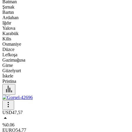
Batman
Şırnak
Bartın
Ardahan
Iğdır
Yalova
Karabük
Kilis
Osmaniye
Düzce
Lefkoşa
Gazimağusa
Girne
Güzelyurt
İskele
Pristina
USD
47,57
%0.06
EURO
54,77