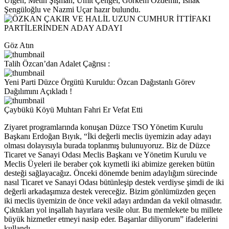
Ülgen, Metin Şişman, Ümit Çengel, Görkem Özdemir, İshak
Şengüloğlu ve Nazmi Uçar hazır bulundu.
Göz Atın
Talih Özcan’dan Adalet Çağrısı :
Yeni Parti Düzce Örgütü Kuruldu: Özcan Dağıstanlı Görev
Dağılımını Açıkladı !
Çaybükü Köyü Muhtarı Fahri Er Vefat Etti
Ziyaret programlarında konuşan Düzce TSO Yönetim Kurulu
Başkanı Erdoğan Bıyık, “İki değerli meclis üyemizin aday adayı
olması dolayısıyla burada toplanmış bulunuyoruz. Biz de Düzce
Ticaret ve Sanayi Odası Meclis Başkanı ve Yönetim Kurulu ve
Meclis Üyeleri ile beraber çok kıymetli iki abimize gereken bütün
desteği sağlayacağız. Önceki dönemde benim adaylığım sürecinde
nasıl Ticaret ve Sanayi Odası bütünleşip destek verdiyse şimdi de iki
değerli arkadaşımıza destek vereceğiz. Bizim gönlümüzden geçen
iki meclis üyemizin de önce vekil adayı ardından da vekil olmasıdır.
Çıktıkları yol inşallah hayırlara vesile olur. Bu memlekete bu millete
büyük hizmetler etmeyi nasip eder. Başarılar diliyorum” ifadelerini
kullandı.