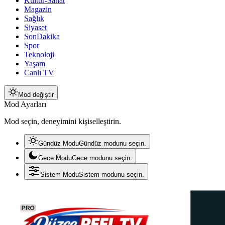
Kültür-Sanat
Magazin
Sağlık
Siyaset
SonDakika
Spor
Teknoloji
Yaşam
Canlı TV
Mod değiştir
Mod Ayarları
Mod seçin, deneyimini kişiselleştirin.
Gündüz Modu
Gündüz modunu seçin.
Gece Modu
Gece modunu seçin.
Sistem Modu
Sistem modunu seçin.