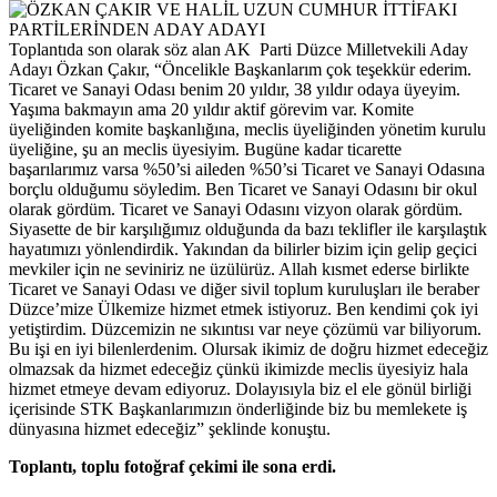
Toplantıda son olarak söz alan AK Parti Düzce Milletvekili Aday
Adayı Özkan Çakır, “Öncelikle Başkanlarım çok teşekkür ederim.
Ticaret ve Sanayi Odası benim 20 yıldır, 38 yıldır odaya üyeyim.
Yaşıma bakmayın ama 20 yıldır aktif görevim var. Komite
üyeliğinden komite başkanlığına, meclis üyeliğinden yönetim kurulu
üyeliğine, şu an meclis üyesiyim. Bugüne kadar ticarette
başarılarımız varsa %50’si aileden %50’si Ticaret ve Sanayi Odasına
borçlu olduğumu söyledim. Ben Ticaret ve Sanayi Odasını bir okul
olarak gördüm. Ticaret ve Sanayi Odasını vizyon olarak gördüm.
Siyasette de bir karşılığımız olduğunda da bazı teklifler ile karşılaştık
hayatımızı yönlendirdik. Yakından da bilirler bizim için gelip geçici
mevkiler için ne seviniriz ne üzülürüz. Allah kısmet ederse birlikte
Ticaret ve Sanayi Odası ve diğer sivil toplum kuruluşları ile beraber
Düzce’mize Ülkemize hizmet etmek istiyoruz. Ben kendimi çok iyi
yetiştirdim. Düzcemizin ne sıkıntısı var neye çözümü var biliyorum.
Bu işi en iyi bilenlerdenim. Olursak ikimiz de doğru hizmet edeceğiz
olmazsak da hizmet edeceğiz çünkü ikimizde meclis üyesiyiz hala
hizmet etmeye devam ediyoruz. Dolayısıyla biz el ele gönül birliği
içerisinde STK Başkanlarımızın önderliğinde biz bu memlekete iş
dünyasına hizmet edeceğiz” şeklinde konuştu.
Toplantı, toplu fotoğraf çekimi ile sona erdi.