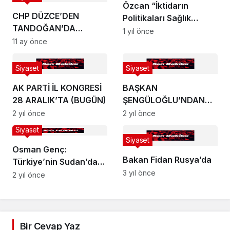
Özcan “İktidarın
CHP DÜZCE’DEN
Politikaları Sağlık
TANDOĞAN’DA
Sistemini Çökertti”
1 yıl önce
DEMOKRASİ ÇIĞLIĞI
11 ay önce
Siyaset
Siyaset
AK PARTİ İL KONGRESİ
BAŞKAN
28 ARALIK’TA (BUGÜN)
ŞENGÜLOĞLU’NDAN
KONGRE’YE DAVET
2 yıl önce
2 yıl önce
Siyaset
Siyaset
Osman Genç:
Bakan Fidan Rusya’da
Türkiye’nin Sudan’daki
3 yıl önce
Barış Çabaları Yeni Bir
2 yıl önce
Umut Doğurdu
Bir Cevap Yaz