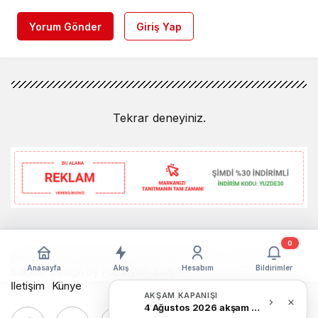
Yorum Gönder
Giriş Yap
Tekrar deneyiniz.
0
Bizim Düzce Gazetesi © Telif Hakkı 2026, Tüm Hakları
Anasayfa
Akış
Hesabım
Bildirimler
Saklıdır. Design by
Papatyam Soft
İletişim
Künye
AKŞAM KAPANIŞI
4 Ağustos 2026 akşam Haber Bülteni