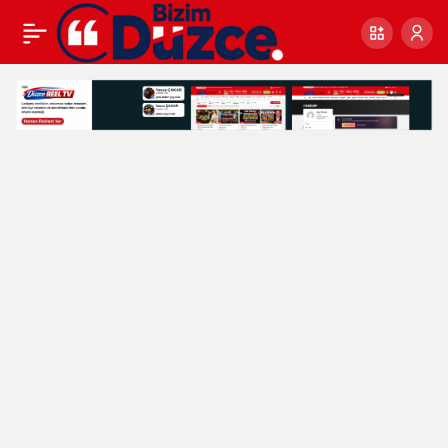
Mehmet Keleş MHP’den
0
Aday Oldu