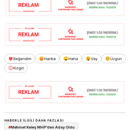
Beğendim
Harika
Haha
Vay
Üzgün
Kızgın
HABERLE ILGILI DAHA FAZLASI
#
Mehmet Keleş MHP'den Aday Oldu