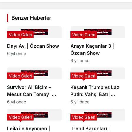
Benzer Haberler
Video Galeri
Video Galeri
Dayı Avı | Özcan Show
Araya Kaçanlar 3 |
Özcan Show
6 yıl önce
6 yıl önce
Video Galeri
Video Galeri
Survivor Ali Biçim –
Keşanlı Trump vs Laz
Mesut Can Tomay |
Putin: Vahşi Batı |
Özcan Show
Özcan Show
6 yıl önce
6 yıl önce
Video Galeri
Video Galeri
Leila ile Reynmen |
Trend Baronları |