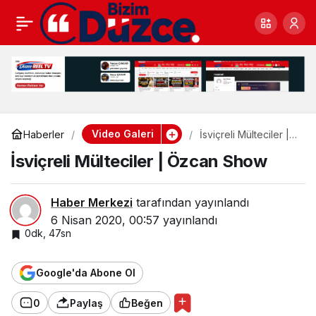
İsviçreli Mülteciler |
0
Özcan Show
Video Galeri
Haberler
İsviçreli Mülteciler |
Özcan Show
İsviçreli Mülteciler | Özcan Show
Haber Merkezi
tarafından yayınlandı
6 Nisan 2020, 00:57
yayınlandı
0dk, 47sn
Google'da Abone Ol
0
Paylaş
Beğen