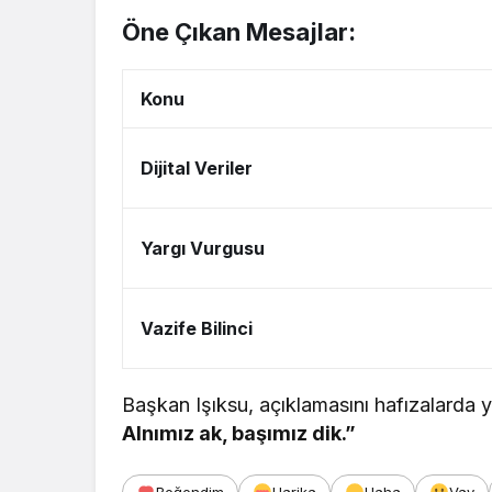
Öne Çıkan Mesajlar:
Konu
Dijital Veriler
Yargı Vurgusu
Vazife Bilinci
Başkan Işıksu, açıklamasını hafızalarda 
Alnımız ak, başımız dik.”
Beğendim
Harika
Haha
Vay