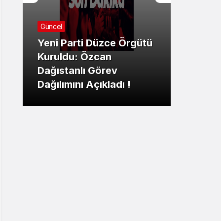
Güncel
Yeni Parti Düzce Örgütü
Güncel
Kuruldu: Özcan
Dağıstanlı Görev
Çaybü
Dağılımını Açıkladı !
Fahri 