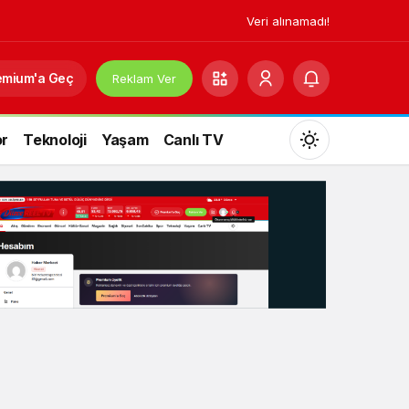
Veri alınamadı!
emium'a Geç
Reklam Ver
r
Teknoloji
Yaşam
Canlı TV
Mod
değiştir
Gündüz Modu
Gündüz modunu seçin.
Gece Modu
Gece modunu seçin.