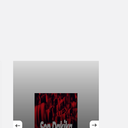
Sistem Modu
Sistem modunu seçin.