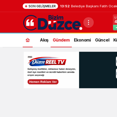
13:52
Belediye Başkanı Fatih Ocak
SON GELIŞMELER
U
4
Akış
Gündem
Ekonomi
Güncel
K