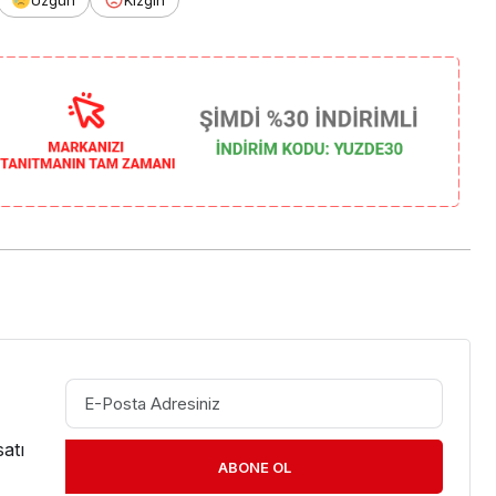
atı
ABONE OL