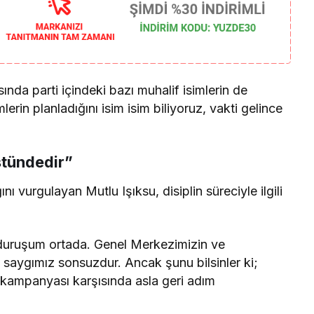
nda parti içindeki bazı muhalif isimlerin de
rin planladığını isim isim biliyoruz, vakti gelince
stündedir”
nı vurgulayan Mutlu Işıksu, disiplin süreciyle ilgili
e duruşum ortada. Genel Merkezimizin ve
ra saygımız sonsuzdur. Ancak şunu bilsinler ki;
a kampanyası karşısında asla geri adım