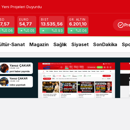
 Yeni Projeleri Duyurdu
SD
EURO
BIST
GR. ALTIN
7,57
54,77
13.535,56
6.201,10
Pr
%0.06
%0.05
%0.93
%0.06
ültür-Sanat
Magazin
Sağlık
Siyaset
SonDakika
Spo