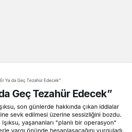
t Er Ya da Geç Tezahür Edecek”
a da Geç Tezahür Edecek”
ıksu, son günlerde hakkında çıkan iddialar
line sevk edilmesi üzerine sessizliğini bozdu.
 Işıksu, yaşananları "planlı bir operasyon"
illerle yargı önünde hesaplaşacağını vurguladı.