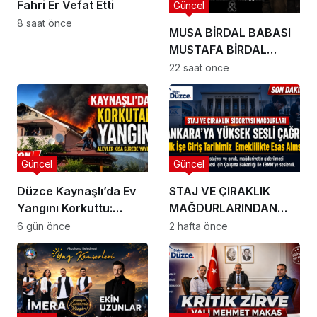
Fahri Er Vefat Etti
Güncel
8 saat önce
MUSA BİRDAL BABASI
MUSTAFA BİRDAL
HAYATINI KAYBETTİ
22 saat önce
Güncel
Güncel
Düzce Kaynaşlı’da Ev
STAJ VE ÇIRAKLIK
Yangını Korkuttu:
MAĞDURLARINDAN
Alevler Çatıyı Sardı!
ANKARA’YA YÜKSEK
6 gün önce
2 hafta önce
SESLİ ÇAĞRI: