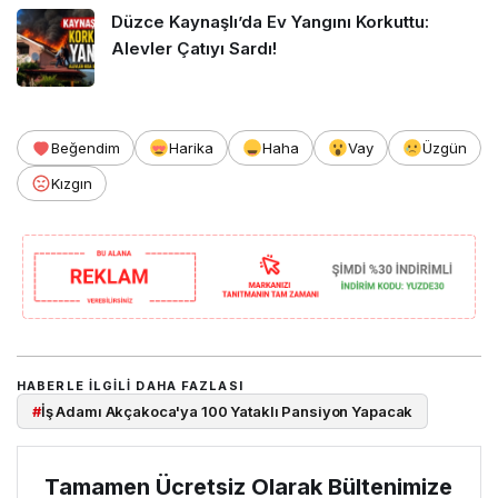
Düzce Kaynaşlı’da Ev Yangını Korkuttu:
Alevler Çatıyı Sardı!
Beğendim
Harika
Haha
Vay
Üzgün
Kızgın
HABERLE ILGILI DAHA FAZLASI
#
İş Adamı Akçakoca'ya 100 Yataklı Pansiyon Yapacak
Tamamen Ücretsiz Olarak Bültenimize