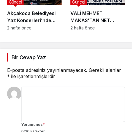
Güncel
Güncel
Akçakoca Belediyesi
VALİ MEHMET
Yaz Konserleri’nde
MAKAS’TAN NET
Karadeniz Rüzgârı!
MESAJ: GEÇİT YOK!
2 hafta önce
2 hafta önce
Bir Cevap Yaz
E-posta adresiniz yayınlanmayacak.
Gerekli alanlar
*
ile işaretlenmişlerdir
Yorumunuz
*
0
/30 karakter