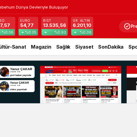
ebehum Dünya Devleriyle Buluşuyor
SD
EURO
BIST
GR. ALTIN
7,57
54,77
13.535,56
6.201,10
Pr
%0.06
%0.05
%0.93
%0.06
ültür-Sanat
Magazin
Sağlık
Siyaset
SonDakika
Spo