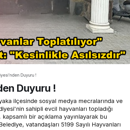
Gündem
 OSB’de
TMO Fındık Fiyatını
Bebehum Dünya
Açıkladı: Fındık Üreticisi
 Buluşuyor
Hayal Kırıklığı Yaşadı
yesi’nden Duyuru !
den Duyuru !
aka ilçesinde sosyal medya mecralarında ve
yesi'nin sahipli evcil hayvanları topladığı
, kapsamlı bir açıklama yayınlayarak bu
 Belediye, vatandaşları 5199 Sayılı Hayvanları