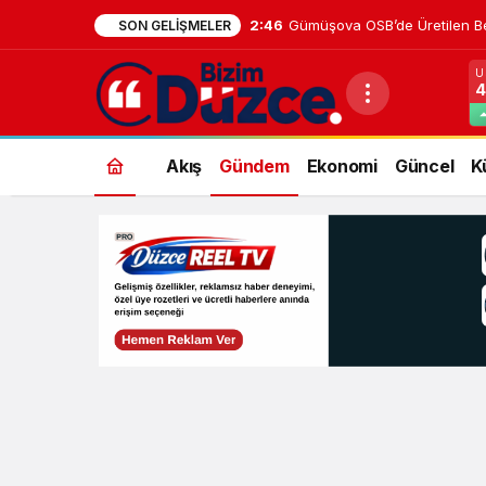
2:46
Gümüşova OSB’de Üretilen B
SON GELIŞMELER
U
4
Akış
Gündem
Ekonomi
Güncel
K