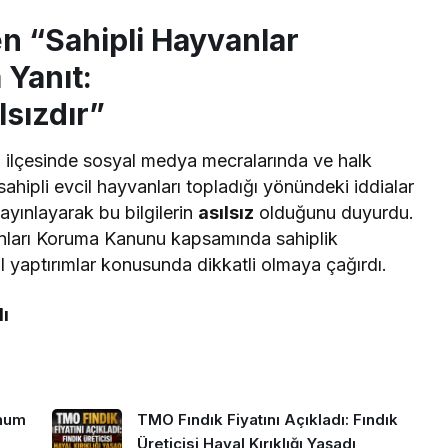
n “Sahipli Hayvanlar
ddialarına Yanıt:
lsızdır”
ilçesinde sosyal medya mecralarında ve halk
ahipli evcil hayvanları topladığı yönündeki iddialar
ayınlayarak bu bilgilerin
asılsız
olduğunu duyurdu.
anları Koruma Kanunu kapsamında sahiplik
l yaptırımlar konusunda dikkatli olmaya çağırdı.
dı
hum
TMO Fındık Fiyatını Açıkladı: Fındık
Üreticisi Hayal Kırıklığı Yaşadı