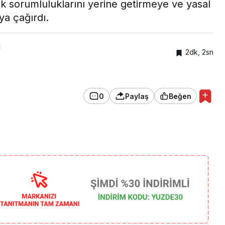
 sorumluluklarını yerine getirmeye ve yasal
ya çağırdı.
ı
2dk, 2sn
0
Paylaş
Beğen