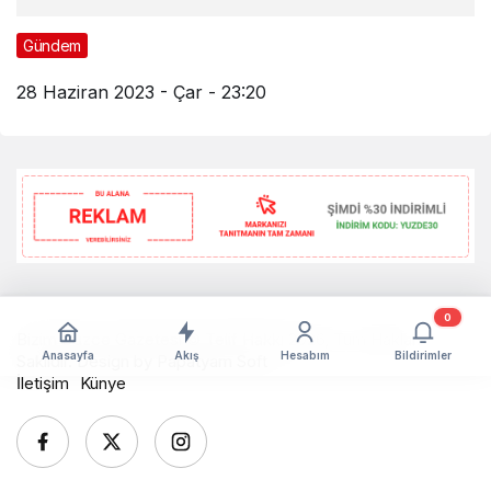
Gündem
28 Haziran 2023 - Çar - 23:20
0
Bizim Düzce Gazetesi © Telif Hakkı 2026, Tüm Hakları
Anasayfa
Akış
Hesabım
Bildirimler
Saklıdır. Design by
Papatyam Soft
İletişim
Künye