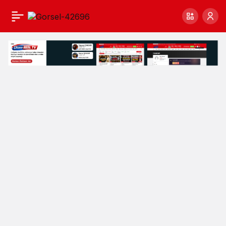
DÜZCE
GAZETECİLER
CEMİYETİ’DEN
BAYRAM
MESAJI
Haberleri