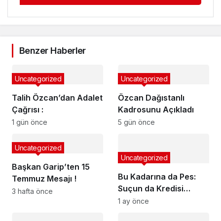
Benzer Haberler
Uncategorized
Uncategorized
Talih Özcan’dan Adalet
Özcan Dağıstanlı
Çağrısı :
Kadrosunu Açıkladı
1 gün önce
5 gün önce
Uncategorized
Uncategorized
Başkan Garip’ten 15
Bu Kadarına da Pes:
Temmuz Mesajı !
Suçun da Kredisi
3 hafta önce
Varmış!
1 ay önce