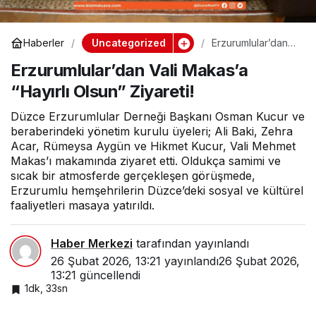
Uncategorized
Haberler
Erzurumlular’dan
Vali Makas’a
Erzurumlular’dan Vali Makas’a
“Hayırlı Olsun”
Ziyareti!
“Hayırlı Olsun” Ziyareti!
Düzce Erzurumlular Derneği Başkanı Osman Kucur ve
beraberindeki yönetim kurulu üyeleri; Ali Baki, Zehra
Acar, Rümeysa Aygün ve Hikmet Kucur, Vali Mehmet
Makas’ı makamında ziyaret etti. Oldukça samimi ve
sıcak bir atmosferde gerçekleşen görüşmede,
Erzurumlu hemşehrilerin Düzce’deki sosyal ve kültürel
faaliyetleri masaya yatırıldı.
Haber Merkezi
tarafından yayınlandı
26 Şubat 2026, 13:21
yayınlandı
26 Şubat 2026,
13:21
güncellendi
1dk, 33sn