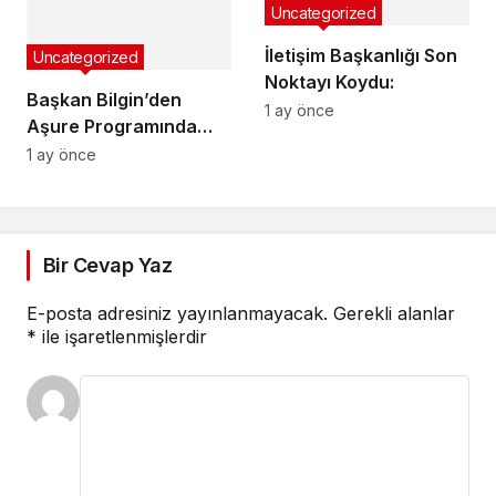
Uncategorized
İletişim Başkanlığı Son
Uncategorized
Noktayı Koydu:
Başkan Bilgin’den
1 ay önce
Aşure Programında
Birlik ve Beraberlik
1 ay önce
Mesajı
Bir Cevap Yaz
E-posta adresiniz yayınlanmayacak.
Gerekli alanlar
*
ile işaretlenmişlerdir