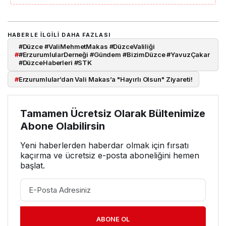
HABERLE ILGILI DAHA FAZLASI
#Düzce #ValiMehmetMakas #DüzceValiliği
#
#ErzurumlularDerneği #Gündem #BizimDüzce #YavuzÇakar
#DüzceHaberleri #STK
#
Erzurumlular’dan Vali Makas’a "Hayırlı Olsun" Ziyareti!
Tamamen Ücretsiz Olarak Bültenimize
Abone Olabilirsin
Yeni haberlerden haberdar olmak için fırsatı
kaçırma ve ücretsiz e-posta aboneliğini hemen
başlat.
ABONE OL