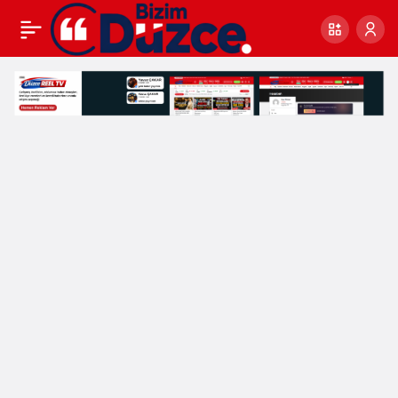
Erzurumlular’dan Vali
0
Makas’a “Hayırlı Olsun”
Ziyareti!