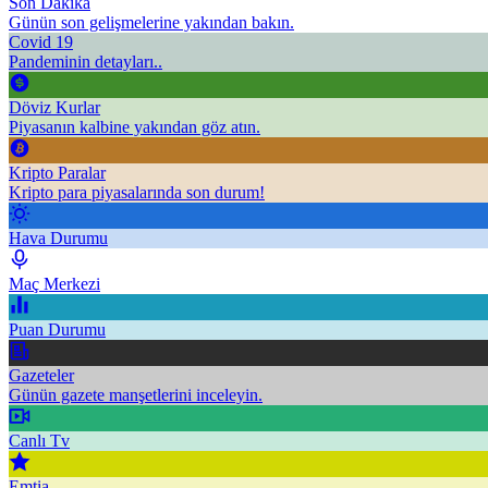
Son Dakika
Günün son gelişmelerine yakından bakın.
Covid 19
Pandeminin detayları..
Döviz Kurlar
Piyasanın kalbine yakından göz atın.
Kripto Paralar
Kripto para piyasalarında son durum!
Hava Durumu
Maç Merkezi
Puan Durumu
Gazeteler
Günün gazete manşetlerini inceleyin.
Canlı Tv
Emtia