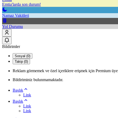
Emtia'larda son durum!
Namaz Vakitleri
Yol Durumu
Bildirimler
Sosyal (0)
Takip (0)
Reklam görmemek ve özel içeriklere erişmek için Premium üyel
Bildiriminiz bulunmamaktadır.
Başlık
Link
Başlık
Link
Link