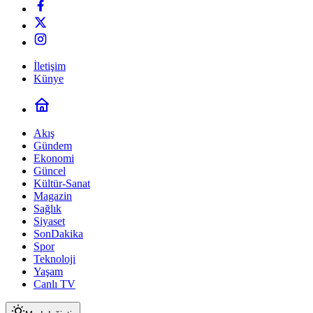
İletişim
Künye
Akış
Gündem
Ekonomi
Güncel
Kültür-Sanat
Magazin
Sağlık
Siyaset
SonDakika
Spor
Teknoloji
Yaşam
Canlı TV