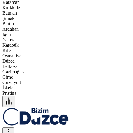
Karaman
Kırıkkale
Batman
Şırnak
Bartın
Ardahan
Iğdır
Yalova
Karabük
Kilis
Osmaniye
Düzce
Lefkoşa
Gazimağusa
Girne
Güzelyurt
İskele
Pristina