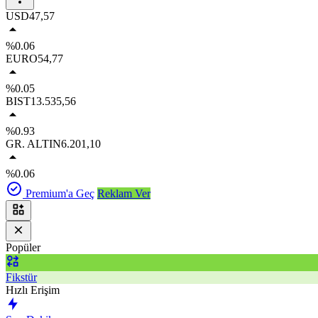
USD
47,57
%0.06
EURO
54,77
%0.05
BIST
13.535,56
%0.93
GR. ALTIN
6.201,10
%0.06
Premium'a Geç
Reklam Ver
Popüler
Fikstür
Hızlı Erişim