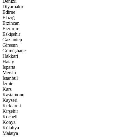
Denizli
Diyarbakır
Edirne
Elazığ
Erzincan
Erzurum
Eskişehir
Gaziantep
Giresun
Gümüşhane
Hakkari
Hatay
Isparta
Mersin
İstanbul
İzmir
Kars
Kastamonu
Kayseri
Kırklareli
Kırşehir
Kocaeli
Konya
Kütahya
Malatya