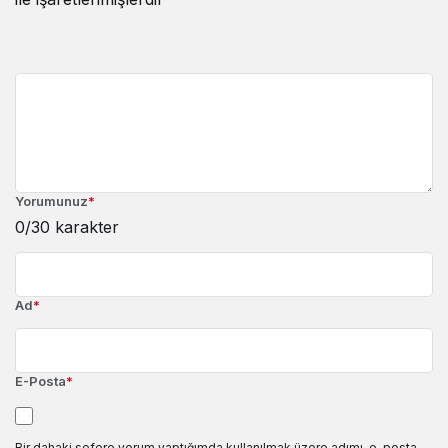
Yorumunuz
*
0
/30 karakter
Ad
*
E-Posta
*
Bir dahaki sefere yorum yaptığımda kullanılmak üzere adımı, e-posta