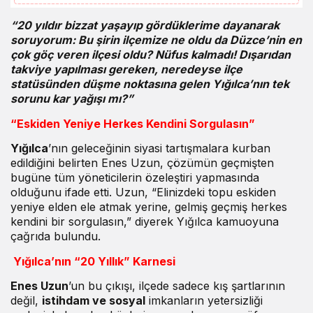
“20 yıldır bizzat yaşayıp gördüklerime dayanarak
soruyorum: Bu şirin ilçemize ne oldu da Düzce’nin en
çok göç veren ilçesi oldu? Nüfus kalmadı! Dışarıdan
takviye yapılması gereken, neredeyse ilçe
statüsünden düşme noktasına gelen Yığılca’nın tek
sorunu kar yağışı mı?”
“Eskiden Yeniye Herkes Kendini Sorgulasın”
Yığılca
’nın geleceğinin siyasi tartışmalara kurban
edildiğini belirten Enes Uzun, çözümün geçmişten
bugüne tüm yöneticilerin özeleştiri yapmasında
olduğunu ifade etti. Uzun, “Elinizdeki topu eskiden
yeniye elden ele atmak yerine, gelmiş geçmiş herkes
kendini bir sorgulasın,” diyerek Yığılca kamuoyuna
çağrıda bulundu.
Yığılca’nın “20 Yıllık” Karnesi
Enes Uzun
’un bu çıkışı, ilçede sadece kış şartlarının
değil,
istihdam ve sosyal
imkanların yetersizliği