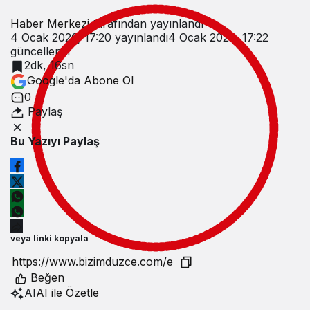
Haber Merkezi
tarafından yayınlandı
4 Ocak 2026, 17:20
yayınlandı
4 Ocak 2026, 17:22
güncellendi
2dk, 16sn
Google'da Abone Ol
0
Paylaş
Bu Yazıyı Paylaş
veya linki kopyala
Beğen
AI
AI ile Özetle