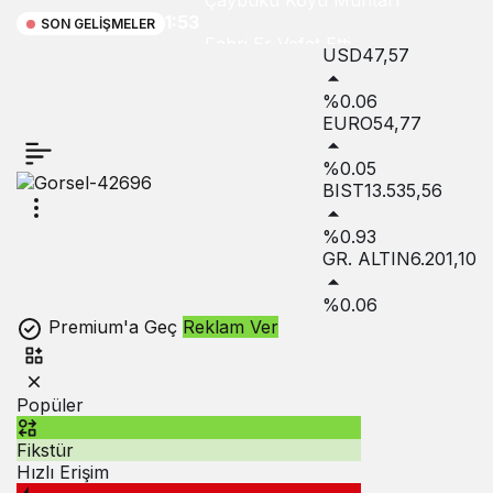
Çaybükü Köyü Muhtarı
1:53
SON GELIŞMELER
Fahri Er Vefat Etti
USD
47,57
%0.06
EURO
54,77
%0.05
BIST
13.535,56
%0.93
GR. ALTIN
6.201,10
%0.06
Premium'a Geç
Reklam Ver
Popüler
Fikstür
Hızlı Erişim