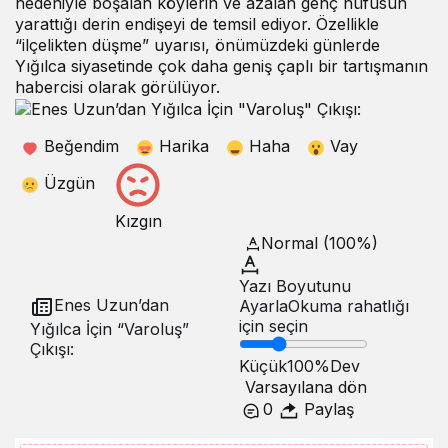
nedeniyle boşalan köylerin ve azalan genç nüfusun
yarattığı derin endişeyi de temsil ediyor. Özellikle
“ilçelikten düşme” uyarısı, önümüzdeki günlerde
Yığılca siyasetinde çok daha geniş çaplı bir tartışmanın
habercisi olarak görülüyor.
Beğendim
Harika
Haha
Vay
Üzgün
Kızgın
Normal (100%)
Yazı Boyutunu
Enes Uzun’dan
Ayarla
Okuma rahatlığı
için seçin
Yığılca İçin “Varoluş”
Çıkışı:
Küçük
100%
Dev
Varsayılana dön
0
Paylaş