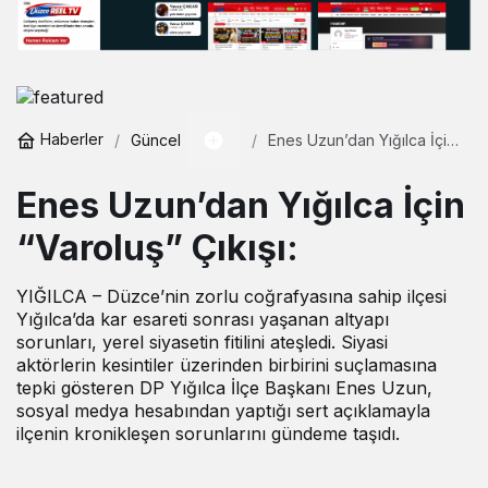
Gündüz Modu
Haberler
Güncel
Enes Uzun’dan Yığılca İçin
Gündüz modunu seçin.
“Varoluş” Çıkışı:
Enes Uzun’dan Yığılca İçin
Gece Modu
Gece modunu seçin.
“Varoluş” Çıkışı:
YIĞILCA – Düzce’nin zorlu coğrafyasına sahip ilçesi
Sistem Modu
Yığılca’da kar esareti sonrası yaşanan altyapı
Sistem modunu seçin.
sorunları, yerel siyasetin fitilini ateşledi. Siyasi
aktörlerin kesintiler üzerinden birbirini suçlamasına
tepki gösteren DP Yığılca İlçe Başkanı Enes Uzun,
sosyal medya hesabından yaptığı sert açıklamayla
ilçenin kronikleşen sorunlarını gündeme taşıdı.