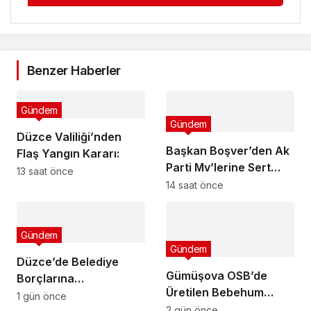
Benzer Haberler
Gündem
Gündem
Düzce Valiliği’nden
Başkan Boşver’den Ak
Flaş Yangın Kararı:
Parti Mv’lerine Sert
13 saat önce
Tepki!
14 saat önce
Gündem
Gündem
Düzce’de Belediye
Gümüşova OSB’de
Borçlarına
Üretilen Bebehum
Yapılandırma!
1 gün önce
Dünya Devleriyle
2 gün önce