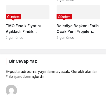
Buluşuyor
Gündem
Gündem
TMO Fındık Fiyatını
Belediye Başkanı Fatih
Açıkladı: Fındık
Ocak Yeni Projeleri
Üreticisi Hayal Kırıklığı
Duyurdu
2 gün önce
2 gün önce
Yaşadı
Bir Cevap Yaz
E-posta adresiniz yayınlanmayacak.
Gerekli alanlar
*
ile işaretlenmişlerdir