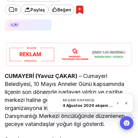
0
Paylaş
Beğen
AI ile Özetle
AI
CUMAYERİ (Yavuz ÇAKAR)
– Cumayeri
Belediyesi, 10 Mayıs Anneler Günü kapsamında
ilçenin son dönemde parlayan yıldızı ve cazibe
merkezi haline gelen Hilaltepe’de anlamlı bir
AKŞAM KAPANIŞI
4 Ağustos 2026 akşam Haber Bülteni
organizasyona imza attı. Cumayeri Belediyesi Aile
Danışmanlığı Merkezi öncülüğünde düzenlenen
geceye vatandaşlar yoğun ilgi gösterdi.