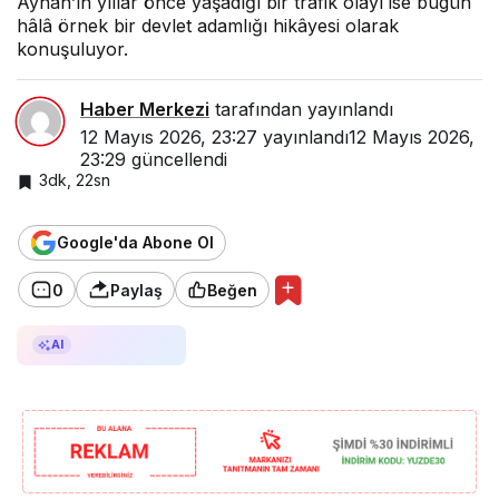
Ayhan’ın yıllar önce yaşadığı bir trafik olayı ise bugün
hâlâ örnek bir devlet adamlığı hikâyesi olarak
konuşuluyor.
Haber Merkezi
tarafından yayınlandı
12 Mayıs 2026, 23:27
yayınlandı
12 Mayıs 2026,
23:29
güncellendi
3dk, 22sn
Google'da Abone Ol
0
Paylaş
Beğen
AI ile Özetle
AI