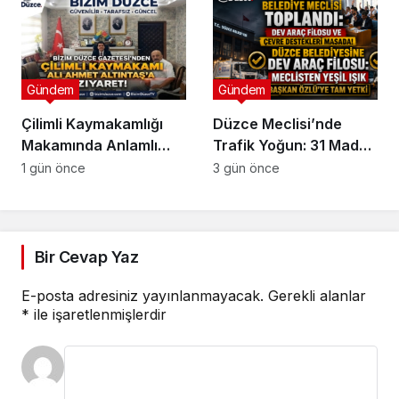
Gündem
Gündem
Çilimli Kaymakamlığı
Düzce Meclisi’nde
Makamında Anlamlı
Trafik Yoğun: 31 Madde
Buluşma
Masaya Yatırıldı
1 gün önce
3 gün önce
Bir Cevap Yaz
E-posta adresiniz yayınlanmayacak.
Gerekli alanlar
*
ile işaretlenmişlerdir