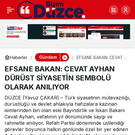
HİLALTEPE’DE ANNELER
0
Paylaş
GÜNÜ COŞKUSU:
Gündem
Haberler
EFSANE BAKAN: CEVAT
AYHAN DÜRÜST
EFSANE BAKAN: CEVAT AYHAN
SİYASETİN SEMBOLÜ
OLARAK ANILIYOR
DÜRÜST SİYASETİN SEMBOLÜ
OLARAK ANILIYOR
DÜZCE (Yavuz ÇAKAR) – Türk siyasetinin mütevazılığı,
dürüstlüğü ve devlet ahlakıyla hafızalara kazınan
isimlerinden biri olan eski Bayındırlık ve İskan Bakanı
Cevat Ayhan, vefatının yıl dönümünde saygı ve
rahmetle anılıyor. Refah Partisi döneminde üstlendiği
görevler boyunca halkın gönlünde özel bir yer edinen