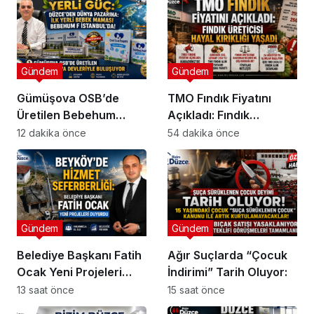
Gündem
Gündem
Gümüşova OSB’de
TMO Fındık Fiyatını
Üretilen Bebehum
Açıkladı: Fındık
Dünya Devleriyle
Üreticisi Hayal Kırıklığı
12 dakika önce
54 dakika önce
Buluşuyor
Yaşadı
Gündem
Gündem
Belediye Başkanı Fatih
Ağır Suçlarda “Çocuk
Ocak Yeni Projeleri
İndirimi” Tarih Oluyor:
Duyurdu
13 saat önce
15 saat önce