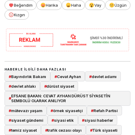
Beğendim
Harika
Haha
Vay
Üzgün
Kızgın
HABERLE ILGILI DAHA FAZLASI
#
Bayındırlık Bakanı
#
Cevat Ayhan
#
devlet adamı
#
devlet ahlakı
#
dürüst siyaset
EFSANE BAKAN: CEVAT AYHAN DÜRÜST SİYASETİN
#
SEMBOLÜ OLARAK ANILIYOR
#
mütevazı yaşam
#
örnek siyasetçi
#
Refah Partisi
#
siyaset gündemi
#
siyasi etik
#
siyasi haberler
#
temiz siyaset
#
trafik cezası olayı
#
Türk siyaseti