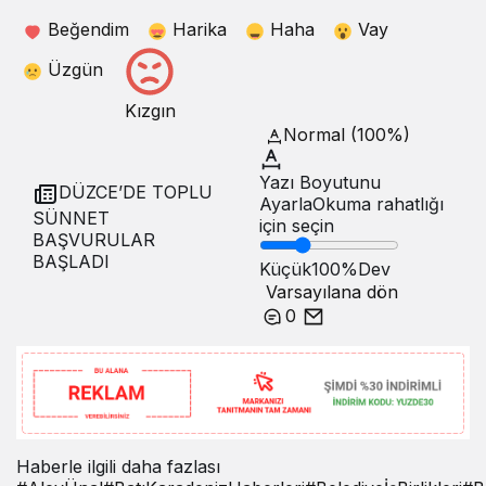
Beğendim
Harika
Haha
Vay
Üzgün
Kızgın
Normal (100%)
Yazı Boyutunu
DÜZCE’DE TOPLU
Ayarla
Okuma rahatlığı
SÜNNET
için seçin
BAŞVURULAR
BAŞLADI
Küçük
100%
Dev
Varsayılana dön
0
Haberle ilgili daha fazlası