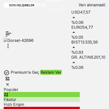
Belediye
11:34
Veri alınamadı!
SON GELIŞMELER
Borçlarına
USD
47,57
Yapılandırma!
%0.06
EURO
54,77
%0.05
BIST
13.535,56
%0.93
GR. ALTIN
6.201,10
%0.06
Premium'a Geç
Reklam Ver
Popüler
Fikstür
Hızlı Erişim