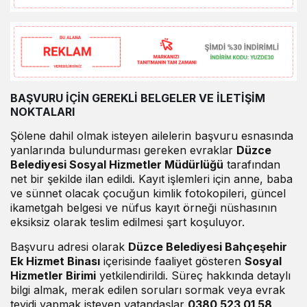
BAŞVURU İÇİN GEREKLİ BELGELER VE İLETİŞİM
NOKTALARI
Şölene dahil olmak isteyen ailelerin başvuru esnasında
yanlarında bulundurması gereken evraklar
Düzce
Belediyesi Sosyal Hizmetler Müdürlüğü
tarafından
net bir şekilde ilan edildi. Kayıt işlemleri için anne, baba
ve sünnet olacak çocuğun kimlik fotokopileri, güncel
ikametgah belgesi ve nüfus kayıt örneği nüshasının
eksiksiz olarak teslim edilmesi şart koşuluyor.
Başvuru adresi olarak
Düzce Belediyesi Bahçeşehir
Ek Hizmet Binası
içerisinde faaliyet gösteren
Sosyal
Hizmetler Birimi
yetkilendirildi. Süreç hakkında detaylı
bilgi almak, merak edilen soruları sormak veya evrak
teyidi yapmak isteyen vatandaşlar
0380 523 01 58