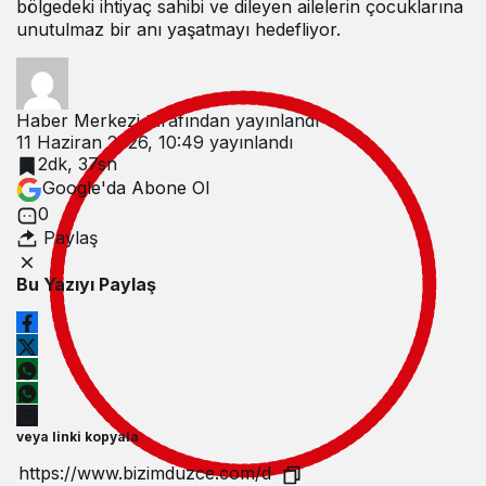
bölgedeki ihtiyaç sahibi ve dileyen ailelerin çocuklarına
unutulmaz bir anı yaşatmayı hedefliyor.
Haber Merkezi
tarafından yayınlandı
11 Haziran 2026, 10:49
yayınlandı
2dk, 37sn
Google'da Abone Ol
0
Paylaş
Bu Yazıyı Paylaş
veya linki kopyala