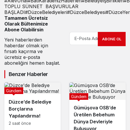
#
AlevÜnal
#
BatıKaradenizHaberleri
#
BelediyeİşBirlikleri
#
B
TOPLU SÜNNET BAŞVURULAR
BAŞLADI
#
DüzceBelediyeleri
#
DüzceBelediyesi
#
DüzceYer
Tamamen Ücretsiz
Olarak Bültenimize
Abone Olabilirsin
ABONE OL
Yeni haberlerden
haberdar olmak için
fırsatı kaçırma ve
ücretsiz e-posta
aboneliğini hemen başlat.
Benzer Haberler
Gündem
Gündem
Düzce’de Belediye
Gümüşova OSB’de
Borçlarına
Üretilen Bebehum
Yapılandırma!
Dünya Devleriyle
2 saat önce
Buluşuyor