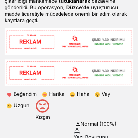
çıkarıldığı mahkemece
tutuklanarak
cezaevine
gönderildi. Bu operasyon,
Düzce’de
uyuşturucu
madde ticaretiyle mücadelede önemli bir adım olarak
kayıtlara geçti.
Beğendim
Harika
Haha
Vay
Üzgün
Kızgın
Normal (100%)
Yazı Boyutunu