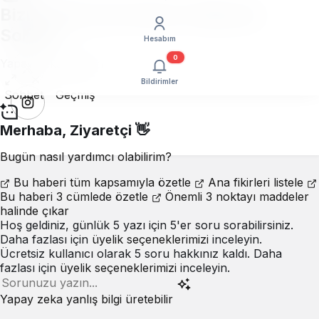
Bizim Düzce ile Haber Hakkında
Sohbet
Hesabım
0
Yapay zeka asistanı
Bildirimler
Sohbet
Geçmiş
Merhaba,
Ziyaretçi
👋
Bugün nasıl yardımcı olabilirim?
Bu haberi tüm kapsamıyla özetle
Ana fikirleri listele
Bu haberi 3 cümlede özetle
Önemli 3 noktayı maddeler
halinde çıkar
Hoş geldiniz, günlük 5 yazı için 5'er soru sorabilirsiniz.
Daha fazlası için
üyelik seçeneklerimizi
inceleyin.
Ücretsiz kullanıcı olarak 5 soru hakkınız kaldı. Daha
fazlası için
üyelik seçeneklerimizi
inceleyin.
Yapay zeka yanlış bilgi üretebilir