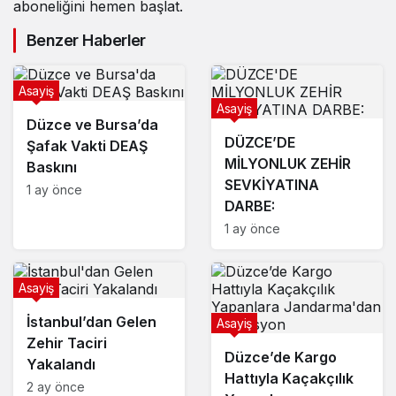
aboneliğini hemen başlat.
Benzer Haberler
Asayiş
Asayiş
Düzce ve Bursa’da
DÜZCE’DE
Şafak Vakti DEAŞ
MİLYONLUK ZEHİR
Baskını
SEVKİYATINA
1 ay önce
DARBE:
1 ay önce
Asayiş
İstanbul’dan Gelen
Asayiş
Zehir Taciri
Düzce’de Kargo
Yakalandı
Hattıyla Kaçakçılık
2 ay önce