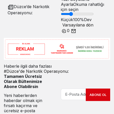
Ayarla
Okuma rahatlığı
Düzce’de Narkotik
için seçin
Operasyonu:
Küçük
100%
Dev
Varsayılana dön
0
Haberle ilgili daha fazlası
#
Düzce'de Narkotik Operasyonu:
Tamamen Ücretsiz
Olarak Bültenimize
Abone Olabilirsin
ABONE OL
Yeni haberlerden
haberdar olmak için
fırsatı kaçırma ve
ücretsiz e-posta