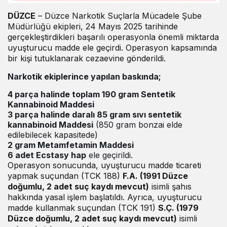
DÜZCE
– Düzce Narkotik Suçlarla Mücadele Şube
Müdürlüğü ekipleri, 24 Mayıs 2025 tarihinde
gerçekleştirdikleri başarılı operasyonla önemli miktarda
uyuşturucu madde ele geçirdi. Operasyon kapsamında
bir kişi tutuklanarak cezaevine gönderildi.
Narkotik ekiplerince yapılan baskında;
4 parça halinde toplam 190 gram Sentetik
Kannabinoid Maddesi
3 parça halinde daralı 85 gram sıvı sentetik
kannabinoid Maddesi
(850 gram bonzai elde
edilebilecek kapasitede)
2 gram Metamfetamin Maddesi
6 adet Ecstasy hap
ele geçirildi.
Operasyon sonucunda, uyuşturucu madde ticareti
yapmak suçundan (TCK 188)
F.A. (1991 Düzce
doğumlu, 2 adet suç kaydı mevcut)
isimli şahıs
hakkında yasal işlem başlatıldı. Ayrıca, uyuşturucu
madde kullanmak suçundan (TCK 191)
S.Ç. (1979
Düzce doğumlu, 2 adet suç kaydı mevcut)
isimli