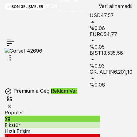
Belediye
11:34
Veri alınamadı!
SON GELIŞMELER
Borçlarına
USD
47,57
Yapılandırma!
%0.06
EURO
54,77
%0.05
BIST
13.535,56
%0.93
GR. ALTIN
6.201,10
%0.06
Premium'a Geç
Reklam Ver
Popüler
Fikstür
Hızlı Erişim