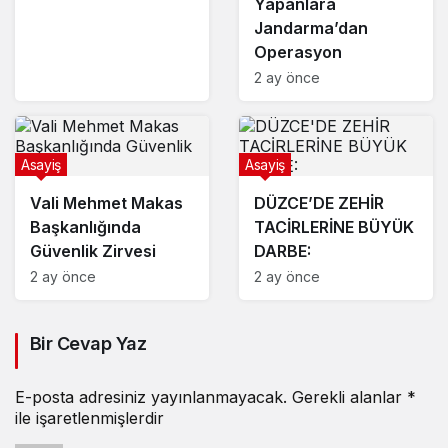
Yapanlara
Jandarma’dan
Operasyon
2 ay önce
Asayiş
Asayiş
Vali Mehmet Makas
DÜZCE’DE ZEHİR
Başkanlığında
TACİRLERİNE BÜYÜK
Güvenlik Zirvesi
DARBE:
2 ay önce
2 ay önce
Bir Cevap Yaz
E-posta adresiniz yayınlanmayacak.
Gerekli alanlar
*
ile işaretlenmişlerdir