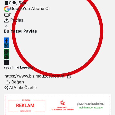
0dk, 51sn
Google'da Abone Ol
0
Paylaş
Bu Yazıyı Paylaş
veya linki kopyala
Beğen
AI
AI ile Özetle