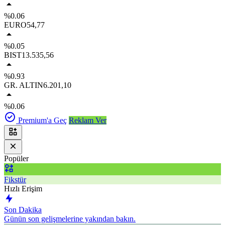
%0.06
EURO
54,77
%0.05
BIST
13.535,56
%0.93
GR. ALTIN
6.201,10
%0.06
Premium'a Geç
Reklam Ver
Popüler
Fikstür
Hızlı Erişim
Son Dakika
Günün son gelişmelerine yakından bakın.