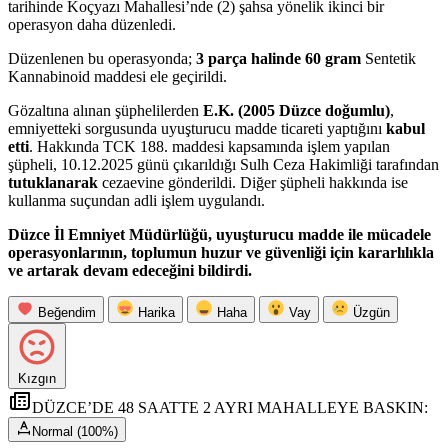
tarihinde Koçyazı Mahallesi’nde (2) şahsa yönelik ikinci bir
operasyon daha düzenledi.
Düzenlenen bu operasyonda;
3 parça halinde 60 gram
Sentetik
Kannabinoid maddesi ele geçirildi.
Gözaltına alınan şüphelilerden
E.K. (2005 Düzce doğumlu)
,
emniyetteki sorgusunda uyuşturucu madde ticareti yaptığını
kabul
etti
. Hakkında TCK 188. maddesi kapsamında işlem yapılan
şüpheli, 10.12.2025 günü çıkarıldığı Sulh Ceza Hakimliği tarafından
tutuklanarak
cezaevine gönderildi. Diğer şüpheli hakkında ise
kullanma suçundan adli işlem uygulandı.
Düzce İl Emniyet Müdürlüğü, uyuşturucu madde ile mücadele
operasyonlarının, toplumun huzur ve güvenliği için kararlılıkla
ve artarak devam edeceğini bildirdi.
Beğendim
Harika
Haha
Vay
Üzgün
Kızgın
DÜZCE’DE 48 SAATTE 2 AYRI MAHALLEYE BASKIN:
Normal (100%)