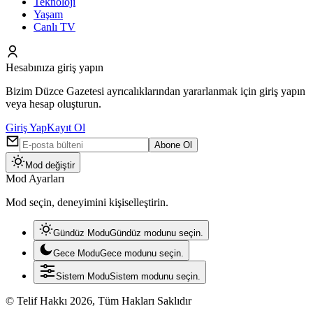
Teknoloji
Yaşam
Canlı TV
Hesabınıza giriş yapın
Bizim Düzce Gazetesi ayrıcalıklarından yararlanmak için giriş yapın
veya hesap oluşturun.
Giriş Yap
Kayıt Ol
Abone Ol
Mod değiştir
Mod Ayarları
Mod seçin, deneyimini kişiselleştirin.
Gündüz Modu
Gündüz modunu seçin.
Gece Modu
Gece modunu seçin.
Sistem Modu
Sistem modunu seçin.
© Telif Hakkı 2026, Tüm Hakları Saklıdır