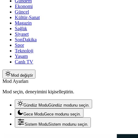
Gündem
Ekonomi
Güncel
Kültür-Sanat
Magazin
Sağlık
Siyaset
SonDakika
Spor
Teknoloji
Yaşam
Canlı TV
Mod değiştir
Mod Ayarları
Mod seçin, deneyimini kişiselleştirin.
Gündüz Modu
Gündüz modunu seçin.
Gece Modu
Gece modunu seçin.
Sistem Modu
Sistem modunu seçin.