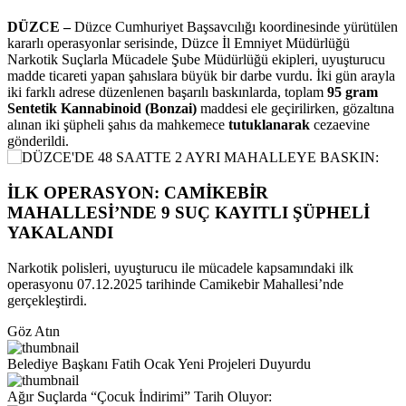
DÜZCE –
Düzce Cumhuriyet Başsavcılığı koordinesinde yürütülen
kararlı operasyonlar serisinde, Düzce İl Emniyet Müdürlüğü
Narkotik Suçlarla Mücadele Şube Müdürlüğü ekipleri, uyuşturucu
madde ticareti yapan şahıslara büyük bir darbe vurdu. İki gün arayla
iki farklı adrese düzenlenen başarılı baskınlarda, toplam
95 gram
Sentetik Kannabinoid (Bonzai)
maddesi ele geçirilirken, gözaltına
alınan iki şüpheli şahıs da mahkemece
tutuklanarak
cezaevine
gönderildi.
İLK OPERASYON: CAMİKEBİR
MAHALLESİ’NDE 9 SUÇ KAYITLI ŞÜPHELİ
YAKALANDI
Narkotik polisleri, uyuşturucu ile mücadele kapsamındaki ilk
operasyonu 07.12.2025 tarihinde Camikebir Mahallesi’nde
gerçekleştirdi.
Göz Atın
Belediye Başkanı Fatih Ocak Yeni Projeleri Duyurdu
Ağır Suçlarda “Çocuk İndirimi” Tarih Oluyor: