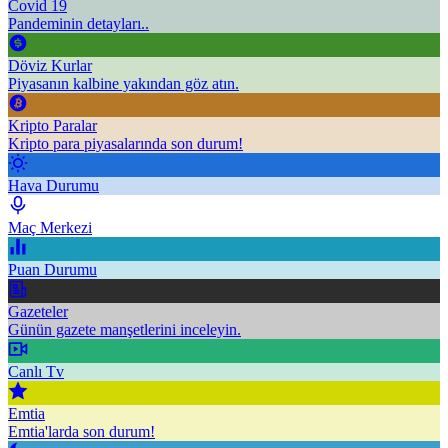
Covid 19
Pandeminin detayları..
Döviz Kurlar
Piyasanın kalbine yakından göz atın.
Kripto Paralar
Kripto para piyasalarında son durum!
Hava Durumu
Maç Merkezi
Puan Durumu
Gazeteler
Günün gazete manşetlerini inceleyin.
Canlı Tv
Emtia
Emtia'larda son durum!