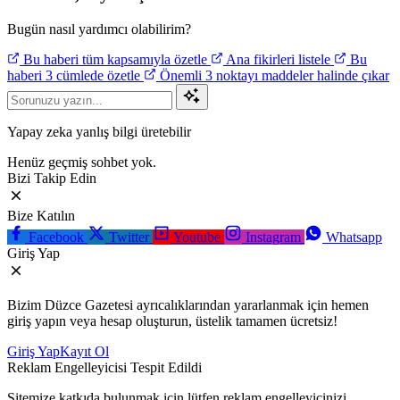
Bugün nasıl yardımcı olabilirim?
Bu haberi tüm kapsamıyla özetle
Ana fikirleri listele
Bu
haberi 3 cümlede özetle
Önemli 3 noktayı maddeler halinde çıkar
Yapay zeka yanlış bilgi üretebilir
Henüz geçmiş sohbet yok.
Bizi Takip Edin
Bize Katılın
Facebook
Twitter
Youtube
Instagram
Whatsapp
Giriş Yap
Bizim Düzce Gazetesi ayrıcalıklarından yararlanmak için hemen
giriş yapın veya hesap oluşturun, üstelik tamamen ücretsiz!
Giriş Yap
Kayıt Ol
Reklam Engelleyicisi Tespit Edildi
Sitemize katkıda bulunmak için lütfen reklam engelleyicinizi