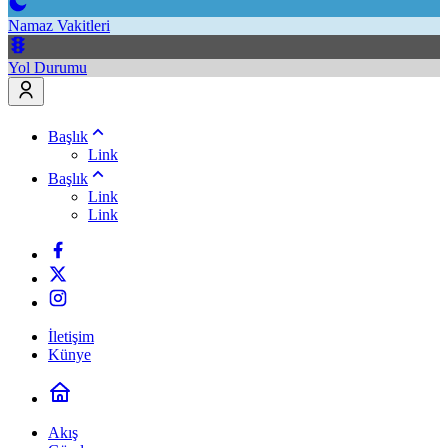
Namaz Vakitleri
Yol Durumu
Başlık
Link
Başlık
Link
Link
İletişim
Künye
Akış