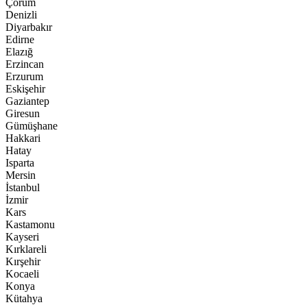
Denetim İstiyor!
Çorum
0:54
Denizli
Aşklarını Masalsı Törenle Taçlandırdılar:
Diyarbakır
Edirne
0:12
Elazığ
Fındık Üreticisi’nin Çığlığı Kim Duyacak?
Erzincan
Erzurum
Eskişehir
Gaziantep
Giresun
Gümüşhane
Hakkari
Hatay
Isparta
Mersin
İstanbul
İzmir
Kars
Kastamonu
Kayseri
Kırklareli
Kırşehir
Kocaeli
Konya
Kütahya