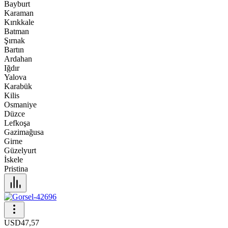
Bayburt
Karaman
Kırıkkale
Batman
Şırnak
Bartın
Ardahan
Iğdır
Yalova
Karabük
Kilis
Osmaniye
Düzce
Lefkoşa
Gazimağusa
Girne
Güzelyurt
İskele
Pristina
USD
47,57