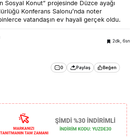
in Sosyal Konut” projesinde Düzce ayağı
dürlüğü Konferans Salonu’nda noter
inlerce vatandaşın ev hayali gerçek oldu.
ı
2dk, 6sn
0
Paylaş
Beğen