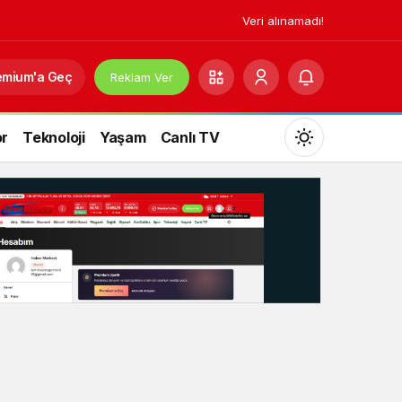
Veri alınamadı!
emium'a Geç
Reklam Ver
r
Teknoloji
Yaşam
Canlı TV
Mod
değiştir
Gündüz Modu
Gündüz modunu seçin.
Gece Modu
Gece modunu seçin.