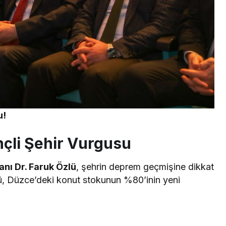
çli Şehir Vurgusu
nı Dr. Faruk Özlü
, şehrin deprem geçmişine dikkat
zlü, Düzce’deki konut stokunun %80’inin yeni