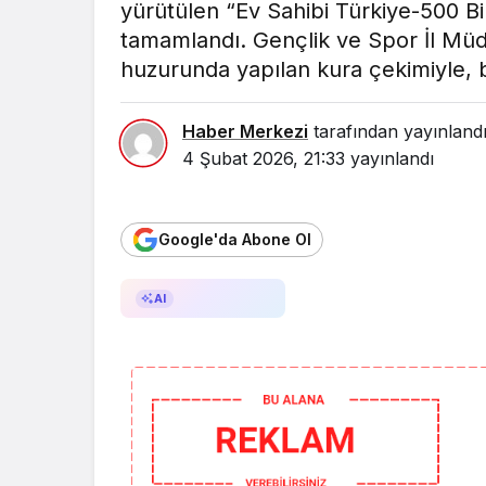
yürütülen “Ev Sahibi Türkiye-500 B
tamamlandı. Gençlik ve Spor İl Mü
huzurunda yapılan kura çekimiyle, b
Haber Merkezi
tarafından yayınland
4 Şubat 2026, 21:33
yayınlandı
Google'da Abone Ol
AI ile Özetle
AI