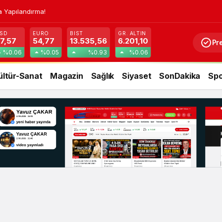
a Yapılandırma!
SD
EURO
BIST
GR. ALTIN
7,57
54,77
13.535,56
6.201,10
Pr
%0.06
%0.05
%0.93
%0.06
ültür-Sanat
Magazin
Sağlık
Siyaset
SonDakika
Spo