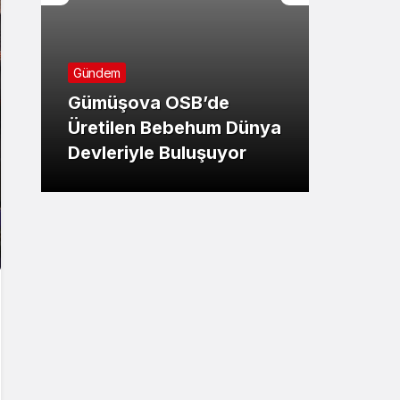
Gündem
a OSB’de
TMO Fındık Fiyatını
n Bebehum Dünya
Açıkladı: Fındık Üretici
le Buluşuyor
Hayal Kırıklığı Yaşadı