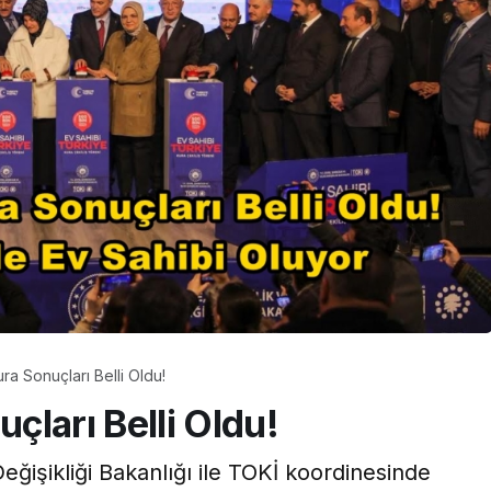
Gündem
Gündem
Gümüşov
Düzce’de Belediye
Üretile
Borçlarına Yapılandırma!
Devleriy
a Sonuçları Belli Oldu!
ları Belli Oldu!
eğişikliği Bakanlığı ile TOKİ koordinesinde