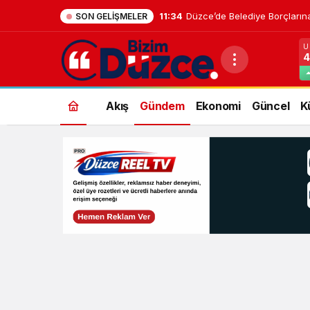
11:34
Düzce’de Belediye Borçların
SON GELIŞMELER
U
4
Akış
Gündem
Ekonomi
Güncel
K