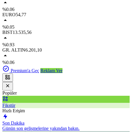
%0.06
EURO
54,77
%0.05
BIST
13.535,56
%0.93
GR. ALTIN
6.201,10
%0.06
Premium'a Geç
Reklam Ver
Popüler
Fikstür
Hızlı Erişim
Son Dakika
Günün son gelişmelerine yakından bakın.