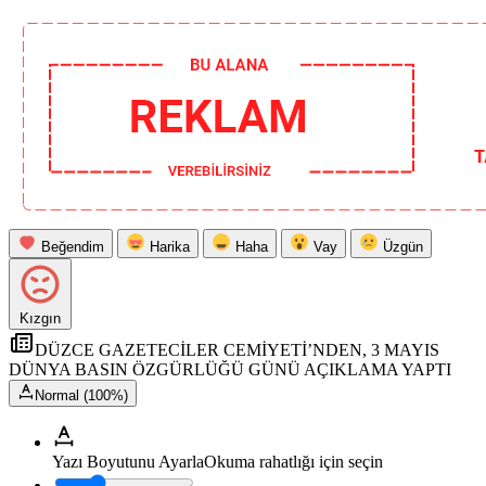
Beğendim
Harika
Haha
Vay
Üzgün
Kızgın
DÜZCE GAZETECİLER CEMİYETİ’NDEN, 3 MAYIS
DÜNYA BASIN ÖZGÜRLÜĞÜ GÜNÜ AÇIKLAMA YAPTI
Normal (100%)
Yazı Boyutunu Ayarla
Okuma rahatlığı için seçin