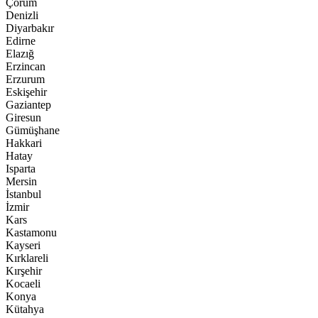
Çorum
20:26
Denizli
Çilimli Kaymakamlığı Makamında Anlamlı Buluşma
Diyarbakır
Edirne
19:26
Elazığ
MUSA BİRDAL BABASI MUSTAFA BİRDAL HAYATINI
Erzincan
KAYBETTİ
Erzurum
Eskişehir
Gaziantep
Giresun
Gümüşhane
Hakkari
Hatay
Isparta
Mersin
İstanbul
İzmir
Kars
Kastamonu
Kayseri
Kırklareli
Kırşehir
Kocaeli
Konya
Kütahya