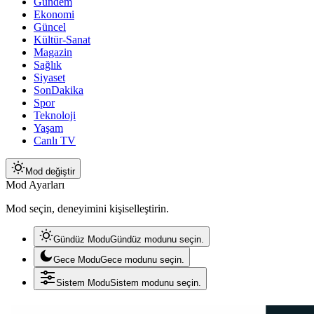
Gündem
Ekonomi
Güncel
Kültür-Sanat
Magazin
Sağlık
Siyaset
SonDakika
Spor
Teknoloji
Yaşam
Canlı TV
Mod değiştir
Mod Ayarları
Mod seçin, deneyimini kişiselleştirin.
Gündüz Modu
Gündüz modunu seçin.
Gece Modu
Gece modunu seçin.
Sistem Modu
Sistem modunu seçin.