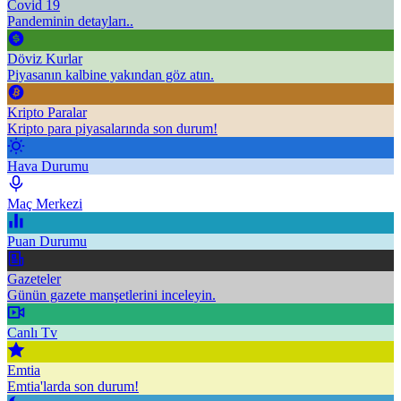
Covid 19
Pandeminin detayları..
Döviz Kurlar
Piyasanın kalbine yakından göz atın.
Kripto Paralar
Kripto para piyasalarında son durum!
Hava Durumu
Maç Merkezi
Puan Durumu
Gazeteler
Günün gazete manşetlerini inceleyin.
Canlı Tv
Emtia
Emtia'larda son durum!