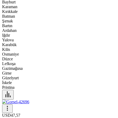
Bayburt
Karaman
Kırıkkale
Batman
Şırnak
Bartın
Ardahan
Iğdır
Yalova
Karabük
Kilis
Osmaniye
Düzce
Lefkoşa
Gazimağusa
Girne
Güzelyurt
İskele
Pristina
USD
47,57