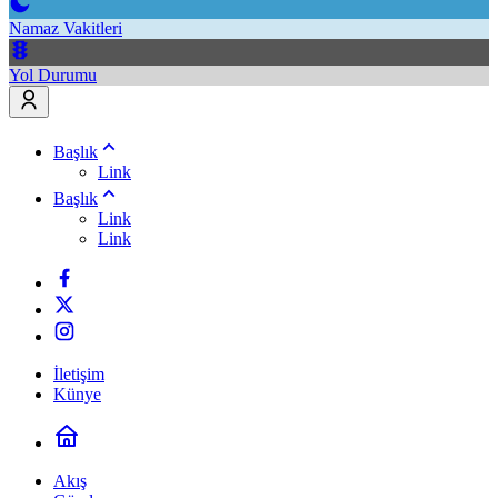
Namaz Vakitleri
Yol Durumu
Başlık
Link
Başlık
Link
Link
İletişim
Künye
Akış