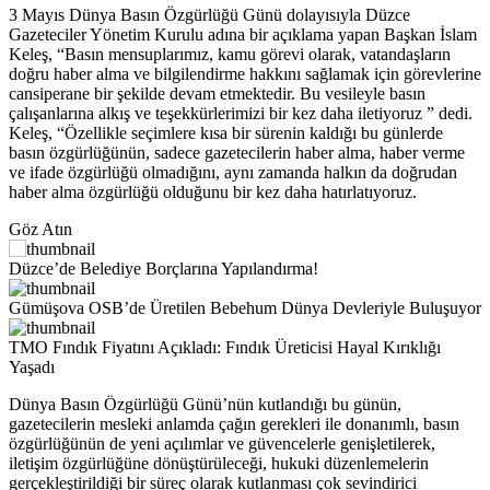
3 Mayıs Dünya Basın Özgürlüğü Günü dolayısıyla Düzce
Gazeteciler Yönetim Kurulu adına bir açıklama yapan Başkan İslam
Keleş, “Basın mensuplarımız, kamu görevi olarak, vatandaşların
doğru haber alma ve bilgilendirme hakkını sağlamak için görevlerine
cansiperane bir şekilde devam etmektedir. Bu vesileyle basın
çalışanlarına alkış ve teşekkürlerimizi bir kez daha iletiyoruz ” dedi.
Keleş, “Özellikle seçimlere kısa bir sürenin kaldığı bu günlerde
basın özgürlüğünün, sadece gazetecilerin haber alma, haber verme
ve ifade özgürlüğü olmadığını, aynı zamanda halkın da doğrudan
haber alma özgürlüğü olduğunu bir kez daha hatırlatıyoruz.
Göz Atın
Düzce’de Belediye Borçlarına Yapılandırma!
Gümüşova OSB’de Üretilen Bebehum Dünya Devleriyle Buluşuyor
TMO Fındık Fiyatını Açıkladı: Fındık Üreticisi Hayal Kırıklığı
Yaşadı
Dünya Basın Özgürlüğü Günü’nün kutlandığı bu günün,
gazetecilerin mesleki anlamda çağın gerekleri ile donanımlı, basın
özgürlüğünün de yeni açılımlar ve güvencelerle genişletilerek,
iletişim özgürlüğüne dönüştürüleceği, hukuki düzenlemelerin
gerçekleştirildiği bir süreç olarak kutlanması çok sevindirici