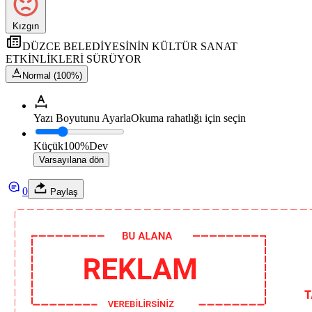
Kızgın
DÜZCE BELEDİYESİNİN KÜLTÜR SANAT
ETKİNLİKLERİ SÜRÜYOR
Normal (100%)
Yazı Boyutunu Ayarla
Okuma rahatlığı için seçin
Küçük
100%
Dev
Varsayılana dön
0
Paylaş