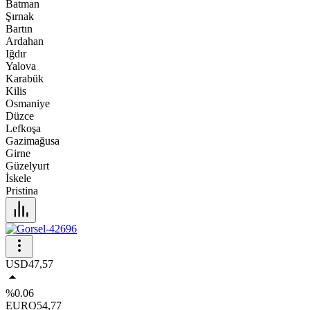
Batman
Şırnak
Bartın
Ardahan
Iğdır
Yalova
Karabük
Kilis
Osmaniye
Düzce
Lefkoşa
Gazimağusa
Girne
Güzelyurt
İskele
Pristina
USD
47,57
%0.06
EURO
54,77