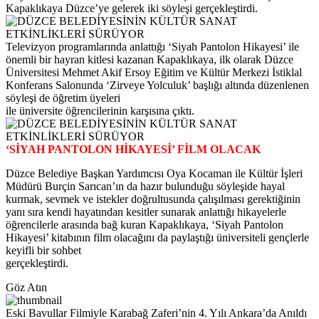
Kapaklıkaya Düzce’ye gelerek iki söyleşi gerçekleştirdi.
Televizyon programlarında anlattığı ‘Siyah Pantolon Hikayesi’ ile
önemli bir hayran kitlesi kazanan Kapaklıkaya, ilk olarak Düzce
Üniversitesi Mehmet Akif Ersoy Eğitim ve Kültür Merkezi İstiklal
Konferans Salonunda ‘Zirveye Yolculuk’ başlığı altında düzenlenen
söyleşi de öğretim üyeleri
ile üniversite öğrencilerinin karşısına çıktı.
‘SİYAH PANTOLON HİKAYESİ’ FİLM OLACAK
Düzce Belediye Başkan Yardımcısı Oya Kocaman ile Kültür İşleri
Müdürü Burçin Sarıcan’ın da hazır bulunduğu söyleşide hayal
kurmak, sevmek ve istekler doğrultusunda çalışılması gerektiğinin
yanı sıra kendi hayatından kesitler sunarak anlattığı hikayelerle
öğrencilerle arasında bağ kuran Kapaklıkaya, ‘Siyah Pantolon
Hikayesi’ kitabının film olacağını da paylaştığı üniversiteli gençlerle
keyifli bir sohbet
gerçekleştirdi.
Göz Atın
Eski Bavullar Filmiyle Karabağ Zaferi’nin 4. Yılı Ankara’da Anıldı