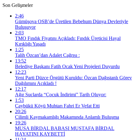
Son Gelişmeler
2:46
Gümüşova OSB’de Üretilen Bebehum Dünya Devleriyle
Buluşuyor
2:03
TMO Fındık Fiyatını Açıkladı: Fındık Üreticisi Hayal
Kırıklığı Yaşadı
1:25
Talih Özcan’dan Adalet Çağrısı :
13:52
Belediye Başkanı Fatih Ocak Yeni Projeleri Duyurdu
12:23
Yeni Parti Düzce Örgütü Kuruldu: Özcan Dağıstanlı Görev
Dağılımını Açıkladı !
12:17
Ağır Suçlarda “Çocuk İndirimi” Tarih Oluyor:
1:53
Çaybükü Köyü Muhtarı Fahri Er Vefat Etti
20:26
Çilimli Kaymakamlığı Makamında Anlamlı Buluşma
19:26
MUSA BİRDAL BABASI MUSTAFA BİRDAL
HAYATINI KAYBETTİ
11:24