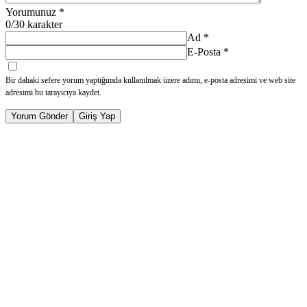
Yorumunuz
*
0
/30 karakter
Ad
*
E-Posta
*
Bir dahaki sefere yorum yaptığımda kullanılmak üzere adımı, e-posta adresimi ve web site
adresimi bu tarayıcıya kaydet.
Yorum Gönder
Giriş Yap