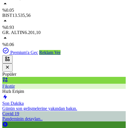
%0.05
BIST
13.535,56
%0.93
GR. ALTIN
6.201,10
%0.06
Premium'a Geç
Reklam Ver
Popüler
Fikstür
Hızlı Erişim
Son Dakika
Günün son gelişmelerine yakından bakın.
Covid 19
Pandeminin detayları..