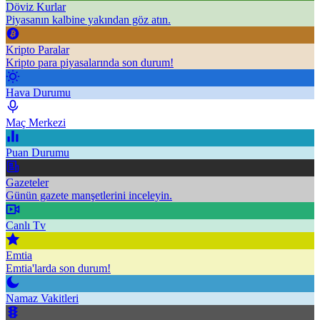
Döviz Kurlar
Piyasanın kalbine yakından göz atın.
Kripto Paralar
Kripto para piyasalarında son durum!
Hava Durumu
Maç Merkezi
Puan Durumu
Gazeteler
Günün gazete manşetlerini inceleyin.
Canlı Tv
Emtia
Emtia'larda son durum!
Namaz Vakitleri