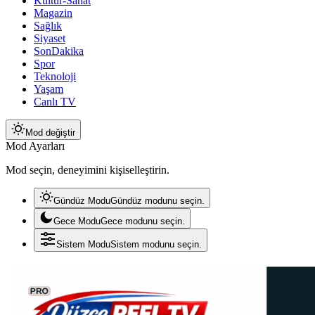
Kültür-Sanat
Magazin
Sağlık
Siyaset
SonDakika
Spor
Teknoloji
Yaşam
Canlı TV
Mod değiştir
Mod Ayarları
Mod seçin, deneyimini kişiselleştirin.
Gündüz Modu
Gündüz modunu seçin.
Gece Modu
Gece modunu seçin.
Sistem Modu
Sistem modunu seçin.