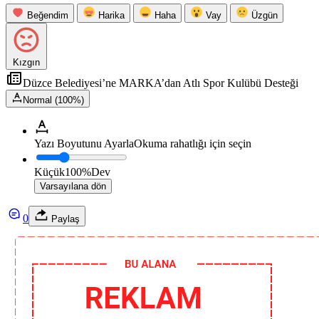
Beğendim
Harika
Haha
Vay
Üzgün
Kızgın
Düzce Belediyesi’ne MARKA’dan Atlı Spor Kulübü Desteği
Normal (100%)
Yazı Boyutunu Ayarla
Okuma rahatlığı için seçin
Küçük
100%
Dev
Varsayılana dön
0
Paylaş