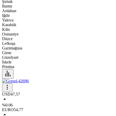
Şırnak
Bartın
Ardahan
Iğdır
Yalova
Karabük
Kilis
Osmaniye
Düzce
Lefkoşa
Gazimağusa
Girne
Güzelyurt
İskele
Pristina
USD
47,57
%0.06
EURO
54,77