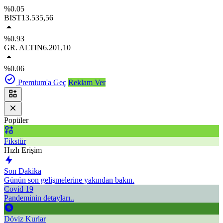
%0.05
BIST
13.535,56
%0.93
GR. ALTIN
6.201,10
%0.06
Premium'a Geç
Reklam Ver
Popüler
Fikstür
Hızlı Erişim
Son Dakika
Günün son gelişmelerine yakından bakın.
Covid 19
Pandeminin detayları..
Döviz Kurlar