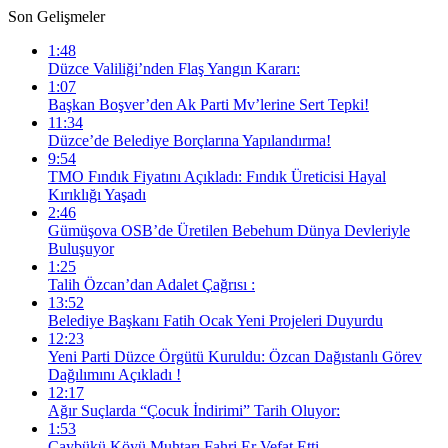
Son Gelişmeler
1:48
Düzce Valiliği’nden Flaş Yangın Kararı:
1:07
Başkan Boşver’den Ak Parti Mv’lerine Sert Tepki!
11:34
Düzce’de Belediye Borçlarına Yapılandırma!
9:54
TMO Fındık Fiyatını Açıkladı: Fındık Üreticisi Hayal
Kırıklığı Yaşadı
2:46
Gümüşova OSB’de Üretilen Bebehum Dünya Devleriyle
Buluşuyor
1:25
Talih Özcan’dan Adalet Çağrısı :
13:52
Belediye Başkanı Fatih Ocak Yeni Projeleri Duyurdu
12:23
Yeni Parti Düzce Örgütü Kuruldu: Özcan Dağıstanlı Görev
Dağılımını Açıkladı !
12:17
Ağır Suçlarda “Çocuk İndirimi” Tarih Oluyor:
1:53
Çaybükü Köyü Muhtarı Fahri Er Vefat Etti