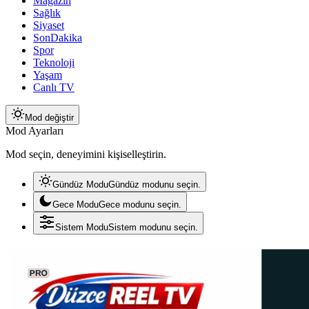
Magazin
Sağlık
Siyaset
SonDakika
Spor
Teknoloji
Yaşam
Canlı TV
Mod değiştir
Mod Ayarları
Mod seçin, deneyimini kişiselleştirin.
Gündüz Modu
Gündüz modunu seçin.
Gece Modu
Gece modunu seçin.
Sistem Modu
Sistem modunu seçin.