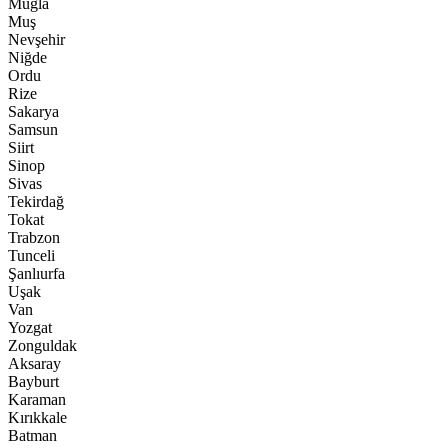
Muğla
Muş
Nevşehir
Niğde
Ordu
Rize
Sakarya
Samsun
Siirt
Sinop
Sivas
Tekirdağ
Tokat
Trabzon
Tunceli
Şanlıurfa
Uşak
Van
Yozgat
Zonguldak
Aksaray
Bayburt
Karaman
Kırıkkale
Batman