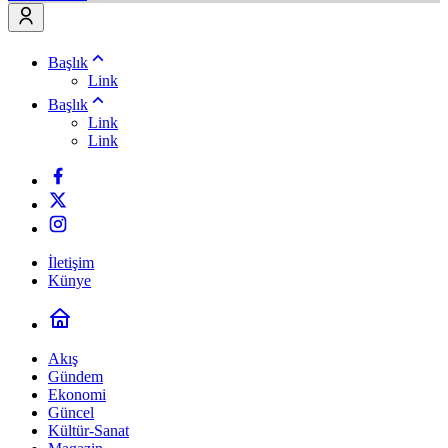
Başlık
Link
Başlık
Link
Link
İletişim
Künye
Akış
Gündem
Ekonomi
Güncel
Kültür-Sanat