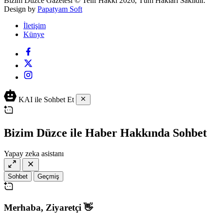
Bizim Düzce Gazetesi © Telif Hakkı 2026, Tüm Hakları Saklıdır.
Design by
Papatyam Soft
İletişim
Künye
KAI ile Sohbet Et
Bizim Düzce ile Haber Hakkında Sohbet
Yapay zeka asistanı
Sohbet
Geçmiş
Merhaba,
Ziyaretçi
👋