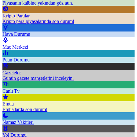
Piyasanın kalbine yakından göz atın.
Kripto Paralar
Kripto para piyasalarında son durum!
Hava Durumu
Maç Merkezi
Puan Durumu
Gazeteler
Günün gazete manşetlerini inceleyin.
Canlı Tv
Emtia
Emtia'larda son durum!
Namaz Vakitleri
Yol Durumu