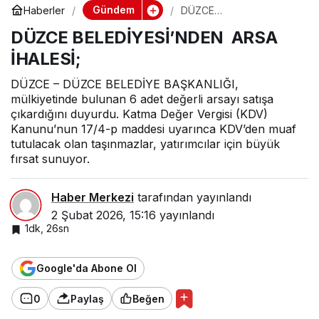
Gündem
Haberler
DÜZCE
BELEDİYESİ’NDEN ARSA
DÜZCE BELEDİYESİ’NDEN ARSA
İHALESİ;
İHALESİ;
DÜZCE – DÜZCE BELEDİYE BAŞKANLIĞI,
mülkiyetinde bulunan 6 adet değerli arsayı satışa
çıkardığını duyurdu. Katma Değer Vergisi (KDV)
Kanunu’nun 17/4-p maddesi uyarınca KDV’den muaf
tutulacak olan taşınmazlar, yatırımcılar için büyük
fırsat sunuyor.
Haber Merkezi
tarafından yayınlandı
2 Şubat 2026, 15:16
yayınlandı
1dk, 26sn
Google'da Abone Ol
0
Paylaş
Beğen