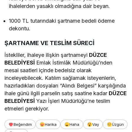
ihalelerden yasaklı olmadığına dair beyan.
1000 TL tutarındaki şartname bedeli ödeme
dekontu.
ŞARTNAME VE TESLİM SÜRECİ
İstekliler, ihaleye ilişkin şartnameyi
DÜZCE
BELEDİYESİ
Emlak İstimlâk Müdürlüğü’nden
mesai saatleri içinde bedelsiz olarak
inceleyebilecek. Katılım sağlamak isteyenlerin,
hazırladıkları dosyaları “Alındı Belgesi” karşılığında
ihale günü ilgili parselin satış saatine kadar
DÜZCE
BELEDİYESİ
Yazı İşleri Müdürlüğü’ne teslim
etmeleri gerekiyor.
Beğendim
Harika
Haha
Vay
Üzgün