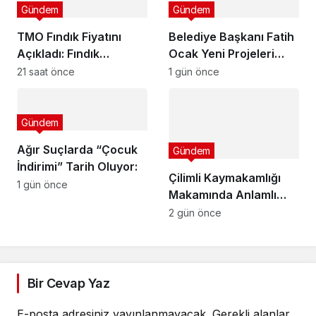
Gündem
Gündem
TMO Fındık Fiyatını
Belediye Başkanı Fatih
Açıkladı: Fındık
Ocak Yeni Projeleri
Üreticisi Hayal Kırıklığı
Duyurdu
21 saat önce
1 gün önce
Yaşadı
Gündem
Ağır Suçlarda “Çocuk
Gündem
İndirimi” Tarih Oluyor:
Çilimli Kaymakamlığı
1 gün önce
Makamında Anlamlı
Buluşma
2 gün önce
Bir Cevap Yaz
E-posta adresiniz yayınlanmayacak.
Gerekli alanlar