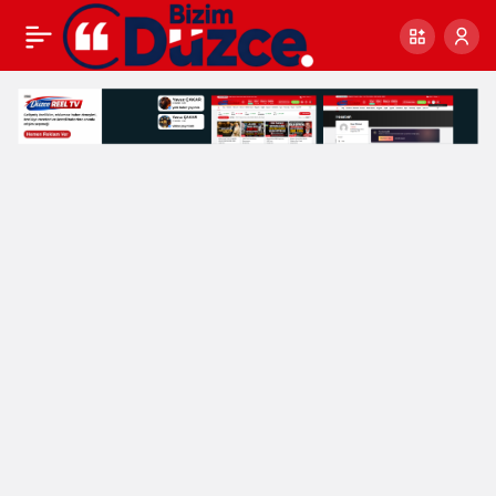
DÜZCE
0
BELEDİYESİ’NDEN ARSA
İHALESİ;