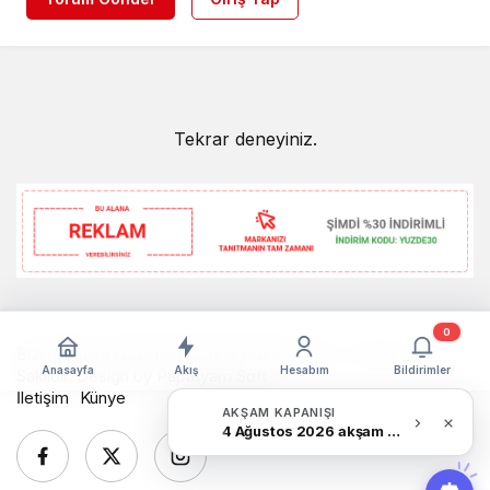
Tekrar deneyiniz.
0
Bizim Düzce Gazetesi © Telif Hakkı 2026, Tüm Hakları
Anasayfa
Akış
Hesabım
Bildirimler
Saklıdır. Design by
Papatyam Soft
İletişim
Künye
AKŞAM KAPANIŞI
4 Ağustos 2026 akşam Haber Bülteni