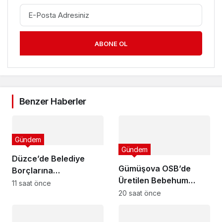
ABONE OL
Benzer Haberler
Gündem
Gündem
Düzce’de Belediye
Gümüşova OSB’de
Borçlarına
Üretilen Bebehum
Yapılandırma!
11 saat önce
Dünya Devleriyle
20 saat önce
Buluşuyor