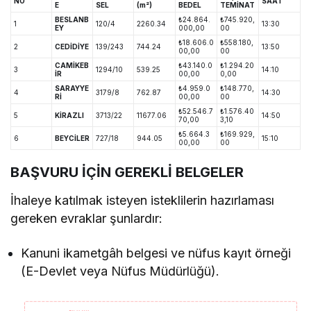
NO
SAAT
E
SEL
(m²)
BEDEL
TEMİNAT
BESLANB
₺24.864.
₺745.920,
1
120/4
2260.34
13:30
EY
000,00
00
₺18.606.0
₺558.180,
2
CEDİDİYE
139/243
744.24
13:50
00,00
00
CAMİKEB
₺43.140.0
₺1.294.20
3
1294/10
539.25
14:10
İR
00,00
0,00
SARAYYE
₺4.959.0
₺148.770,
4
3179/8
762.87
14:30
Rİ
00,00
00
₺52.546.7
₺1.576.40
5
KİRAZLI
3713/22
11677.06
14:50
70,00
3,10
₺5.664.3
₺169.929,
6
BEYCİLER
727/18
944.05
15:10
00,00
00
BAŞVURU İÇİN GEREKLİ BELGELER
İhaleye katılmak isteyen isteklilerin hazırlaması
gereken evraklar şunlardır:
Kanuni ikametgâh belgesi ve nüfus kayıt örneği
(E-Devlet veya Nüfus Müdürlüğü).