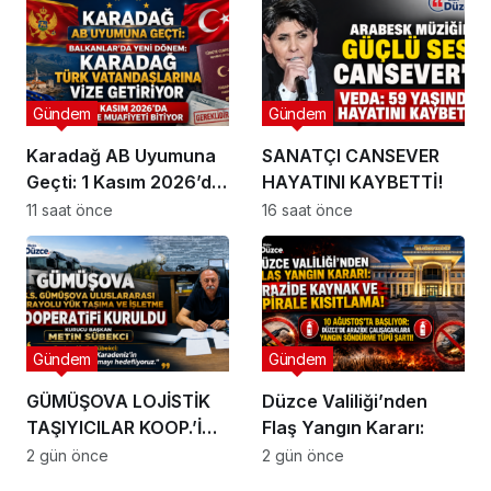
MUHATAP BULAMIYOR!
Gündem
Gündem
Karadağ AB Uyumuna
SANATÇI CANSEVER
Geçti: 1 Kasım 2026’da
HAYATINI KAYBETTİ!
Vize Muafiyeti Bitiyor !
11 saat önce
16 saat önce
Gündem
Gündem
GÜMÜŞOVA LOJİSTİK
Düzce Valiliği’nden
TAŞIYICILAR KOOP.’İ
Flaş Yangın Kararı:
KURULDU !
2 gün önce
2 gün önce