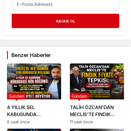
ABONE OL
Benzer Haberler
Gündem
Gündem
4 YILLIK SEL
TALİH ÖZCAN’DAN
KABUSUNDA
MECLİS’TE FINDIK
BÜROKRASİ
FİYATI TEPKİSİ:
6 saat önce
11 saat önce
KÖRDÜĞÜMÜ: