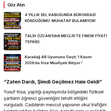
Göz Atın
4 YILLIK SEL KABUSUNDA BÜROKRASİ
KÖRDÜĞÜMÜ: MUHATAP BULAMIYOR!
TALİH ÖZCAN’DAN MECLİS’TE FINDIK FİYATI
TEPKİSİ:
Karadağ AB Uyumuna Geçti: 1 Kasım
2026’da Vize Muafiyeti Bitiyor !
“Zaten Dardı, Şimdi Geçilmez Hale Geldi”
Yusuf Kısa, yaptığı paylaşımda bölgedeki fiziksel
şartların öğrenci güvenliğini tehdit ettiğini
vurguladı. Caddenin mevcut yapısının okul trafiğini