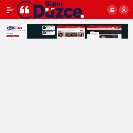
Çilimli’de Referandum
0
Paylaş
Heyecanı Başladı