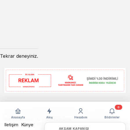
Tekrar deneyiniz.
0
Bizim Düzce Gazetesi © Telif Hakkı 2026, Tüm Hakları
Anasayfa
Akış
Hesabım
Bildirimler
Saklıdır. Design by
Papatyam Soft
İletişim
Künye
AKŞAM KAPANIŞI