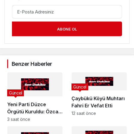
ABONE OL
Benzer Haberler
Güncel
Güncel
Çaybükü Köyü Muhtarı
Yeni Parti Düzce
Fahri Er Vefat Etti
Örgütü Kuruldu: Özcan
12 saat önce
Dağıstanlı Görev
3 saat önce
Dağılımını Açıkladı !