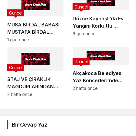
Güncel
Güncel
Düzce Kaynaşlı’da Ev
MUSA BİRDAL BABASI
Yangını Korkuttu:
MUSTAFA BİRDAL
Alevler Çatıyı Sardı!
6 gün önce
HAYATINI KAYBETTİ
1 gün önce
Güncel
Güncel
Akçakoca Belediyesi
STAJ VE ÇIRAKLIK
Yaz Konserleri’nde
MAĞDURLARINDAN
Karadeniz Rüzgârı!
2 hafta önce
ANKARA’YA YÜKSEK
2 hafta önce
SESLİ ÇAĞRI:
Bir Cevap Yaz