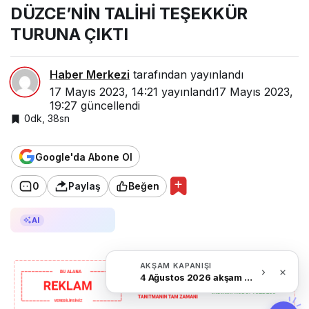
DÜZCE’NİN TALİHİ TEŞEKKÜR
ÇIKTI
TURUNA ÇIKTI
Haber Merkezi
tarafından yayınlandı
17 Mayıs 2023, 14:21
yayınlandı
17 Mayıs 2023,
19:27
güncellendi
0dk, 38sn
Google'da Abone Ol
0
Paylaş
Beğen
AI ile Özetle
AI
AKŞAM KAPANIŞI
4 Ağustos 2026 akşam Haber Bülteni