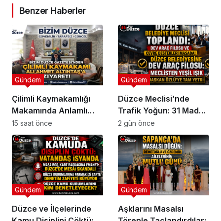
Benzer Haberler
Gündem
Gündem
Çilimli Kaymakamlığı
Düzce Meclisi’nde
Makamında Anlamlı
Trafik Yoğun: 31 Madde
Buluşma
Masaya Yatırıldı
15 saat önce
2 gün önce
Gündem
Gündem
Düzce ve İlçelerinde
Aşklarını Masalsı
Kamu Disiplini Çöktü:
Törenle Taçlandırdılar: