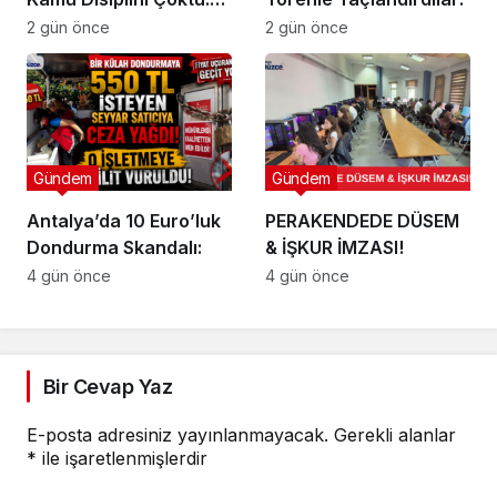
Vatandaş Biyometrik
2 gün önce
2 gün önce
Denetim İstiyor!
Gündem
Gündem
Antalya’da 10 Euro’luk
PERAKENDEDE DÜSEM
Dondurma Skandalı:
& İŞKUR İMZASI!
4 gün önce
4 gün önce
Bir Cevap Yaz
E-posta adresiniz yayınlanmayacak.
Gerekli alanlar
*
ile işaretlenmişlerdir