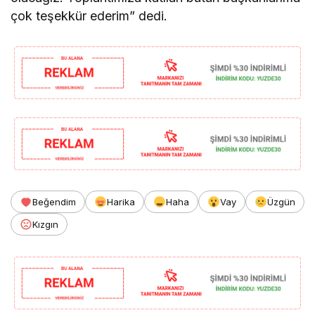
çok teşekkür ederim” dedi.
Beğendim
Harika
Haha
Vay
Üzgün
Kızgın