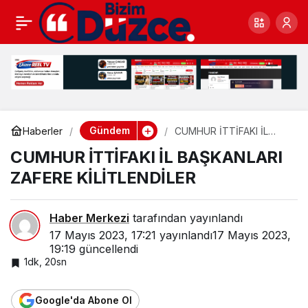
DÜZCE’NİN TALİHİ
0
Paylaş
TEŞEKKÜR TURUNA
ÇIKTI
Gündem
Haberler
CUMHUR İTTİFAKI İL
BAŞKANLARI ZAFERE
CUMHUR İTTİFAKI İL BAŞKANLARI
KİLİTLENDİLER
ZAFERE KİLİTLENDİLER
Haber Merkezi
tarafından yayınlandı
17 Mayıs 2023, 17:21
yayınlandı
17 Mayıs 2023,
19:19
güncellendi
1dk, 20sn
Google'da Abone Ol