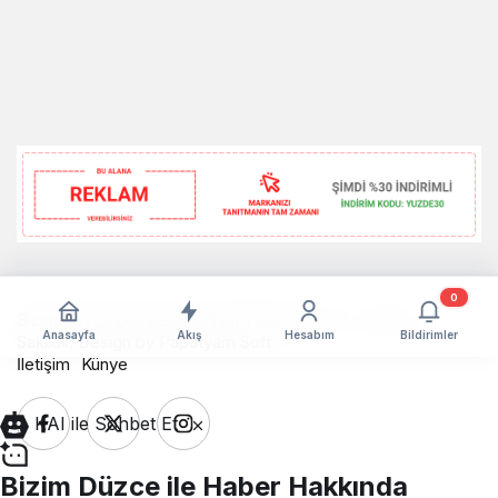
0
Bizim Düzce Gazetesi © Telif Hakkı 2026, Tüm Hakları
Anasayfa
Akış
Hesabım
Bildirimler
Saklıdır. Design by
Papatyam Soft
İletişim
Künye
KAI ile Sohbet Et
Bizim Düzce ile Haber Hakkında