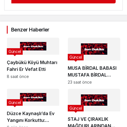
Benzer Haberler
Güncel
Güncel
Çaybükü Köyü Muhtarı
MUSA BİRDAL BABASI
Fahri Er Vefat Etti
MUSTAFA BİRDAL
8 saat önce
HAYATINI KAYBETTİ
23 saat önce
Güncel
Güncel
Düzce Kaynaşlı’da Ev
STAJ VE ÇIRAKLIK
Yangını Korkuttu:
MAĞDURLARINDAN