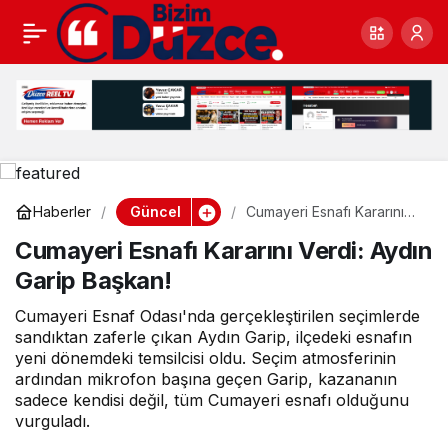
Cumayeri Esnafı
0
Kararını Verdi: Aydın
Garip Başkan!
Güncel
Haberler
Cumayeri Esnafı Kararını
Verdi: Aydın Garip Başkan!
Cumayeri Esnafı Kararını Verdi: Aydın
Garip Başkan!
Cumayeri Esnaf Odası'nda gerçekleştirilen seçimlerde
sandıktan zaferle çıkan Aydın Garip, ilçedeki esnafın
yeni dönemdeki temsilcisi oldu. Seçim atmosferinin
ardından mikrofon başına geçen Garip, kazananın
sadece kendisi değil, tüm Cumayeri esnafı olduğunu
vurguladı.