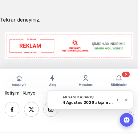
Tekrar deneyiniz.
0
Bizim Düzce Gazetesi © Telif Hakkı 2026, Tüm Hakları
Anasayfa
Akış
Hesabım
Bildirimler
Saklıdır. Design by
Papatyam Soft
İletişim
Künye
AKŞAM KAPANIŞI
4 Ağustos 2026 akşam Haber Bülteni