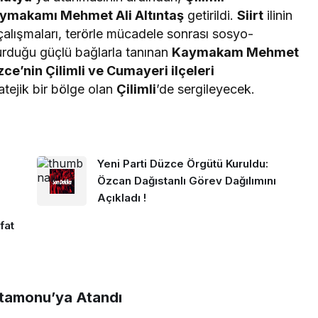
Kaymakamı Mehmet Ali Altıntaş
getirildi.
Siirt
ilinin
çalışmaları, terörle mücadele sonrası sosyo-
urduğu güçlü bağlarla tanınan
Kaymakam Mehmet
ce’nin Çilimli ve Cumayeri ilçeleri
atejik bir bölge olan
Çilimli
’de sergileyecek.
Yeni Parti Düzce Örgütü Kuruldu:
Özcan Dağıstanlı Görev Dağılımını
Açıkladı !
fat
tamonu’ya Atandı