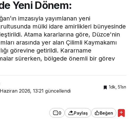
nde Yeni Dönem:
n’ın imzasıyla yayımlanan yeni
ltusunda mülki idare amirlikleri bünyesinde
eştirildi. Atama kararlarına göre, Düzce'nin
amları arasında yer alan Çilimli Kaymakamı
ığı görevine getirildi. Kararname
malar sürerken, bölgede önemli bir görev
Gündem
ı
Düzce’de Belediye
1dk, 51sn
 Haziran 2026, 13:21
güncellendi
Borçlarına Yapılandırma!
0
Paylaş
Beğen