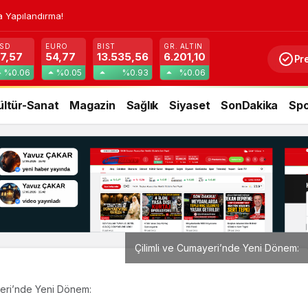
a Yapılandırma!
SD
EURO
BIST
GR. ALTIN
7,57
54,77
13.535,56
6.201,10
Pr
%0.06
%0.05
%0.93
%0.06
ültür-Sanat
Magazin
Sağlık
Siyaset
SonDakika
Spo
Çilimli ve Cumayeri’nde Yeni Dönem:
yeri’nde Yeni Dönem: