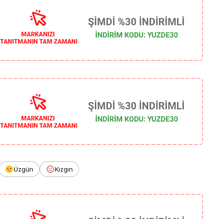
Üzgün
Kızgın