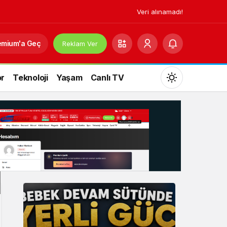
Veri alınamadı!
emium'a Geç
Reklam Ver
r
Teknoloji
Yaşam
Canlı TV
Mod
değiştir
Gündüz Modu
Gündüz modunu seçin.
Gece Modu
Gece modunu seçin.