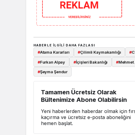
HABERLE ILGILI DAHA FAZLASI
#
Atama Kararları
#
Çilimli Kaymakamlığı
#
C
#
Furkan Alpay
#
İçişleri Bakanlığı
#
Mehmet A
#
Şeyma Şendur
Tamamen Ücretsiz Olarak
Bültenimize Abone Olabilirsin
Yeni haberlerden haberdar olmak için fırs
kaçırma ve ücretsiz e-posta aboneliğini
hemen başlat.