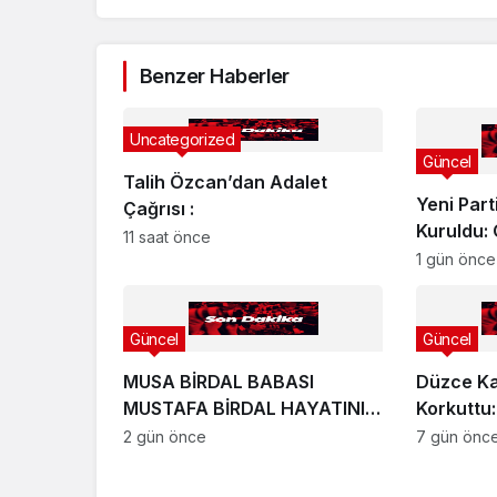
Benzer Haberler
Uncategorized
Güncel
Talih Özcan’dan Adalet
Yeni Par
Çağrısı :
Kuruldu:
11 saat önce
Görev Dağ
1 gün önce
Güncel
Güncel
MUSA BİRDAL BABASI
Düzce Ka
MUSTAFA BİRDAL HAYATINI
Korkuttu:
KAYBETTİ
2 gün önce
7 gün önc