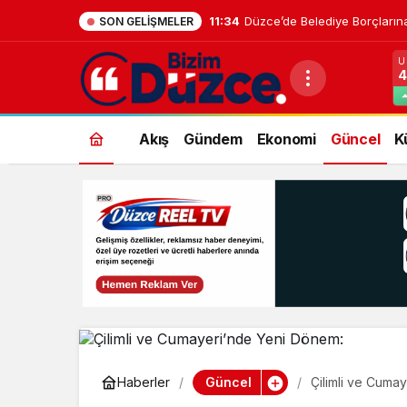
11:34
Düzce’de Belediye Borçların
SON GELIŞMELER
U
4
Akış
Gündem
Ekonomi
Güncel
K
Güncel
Haberler
Çilimli ve Cuma