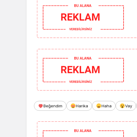
Beğendim
Harika
Haha
Vay