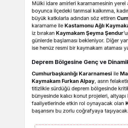
Mülki idare amirleri kararnamesinin yerel 
boyunca ilçedeki tarımsal kalkınma, kadın 
büyük katkılarla adından söz ettiren
Cum
kararname ile
Kastamonu Ağlı Kaymaka
iz bırakan
Kaymakam Şeyma Şendur
’
günlerde başlaması bekleniyor. Diğer y
ise henüz resmi bir kaymakam ataması ya
Deprem Bölgesine Genç ve Dinami
Cumhurbaşkanlığı Kararnamesi
ile
Mal
Kaymakam Furkan Alpay
, asrın felake
titizlikle sürdüğü deprem bölgesinde krit
bünyesinde kalıcı konut projeleri, altyapı
faaliyetlerinde etkin rol oynayacak olan
başarısını bu zorlu coğrafyaya taşıyacak