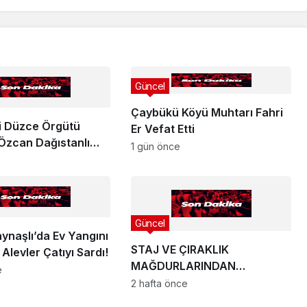
Güncel
Çaybükü Köyü Muhtarı Fahri
ti Düzce Örgütü
Er Vefat Etti
 Özcan Dağıstanlı
1 gün önce
ılımını Açıkladı !
Güncel
ynaşlı’da Ev Yangını
STAJ VE ÇIRAKLIK
 Alevler Çatıyı Sardı!
MAĞDURLARINDAN
e
ANKARA’YA YÜKSEK SESLİ
2 hafta önce
ÇAĞRI: