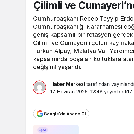
Çilimli ve Cumayeri’
Cumhurbaşkanı Recep Tayyip Erdoğa
Cumhurbaşkanlığı Kararnamesi doğru
geniş kapsamlı bir rotasyon gerçekl
Çilimli ve Cumayeri ilçeleri kaymak
Furkan Alpay, Malatya Vali Yardımcıl
kapsamında boşalan koltuklara ata
değişimi yaşandı.
Haber Merkezi
tarafından yayınland
17 Haziran 2026, 12:48
yayınlandı
17
Google'da Abone Ol
AI ile Özetle
AI