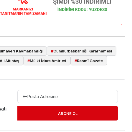
umayeri Kaymakamlığı
#
Cumhurbaşkanlığı Kararnamesi
li Altıntaş
#
Mülki İdare Amirleri
#
Resmî Gazete
atı
ABONE OL