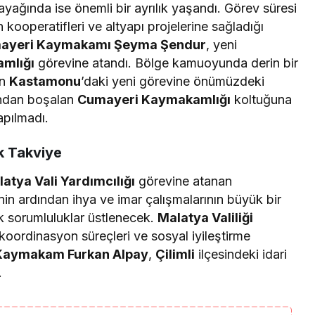
ayağında ise önemli bir ayrılık yaşandı. Görev süresi
kooperatifleri ve altyapı projelerine sağladığı
ayeri Kaymakamı Şeyma Şendur
, yeni
mlığı
görevine atandı. Bölge kamuoyunda derin bir
un
Kastamonu
’daki yeni görevine önümüzdeki
andan boşalan
Cumayeri Kaymakamlığı
koltuğuna
pılmadı.
k Takviye
atya Vali Yardımcılığı
görevine atanan
tinin ardından ihya ve imar çalışmalarının büyük bir
ik sorumluluklar üstlenecek.
Malatya Valiliği
 koordinasyon süreçleri ve sosyal iyileştirme
Kaymakam Furkan Alpay
,
Çilimli
ilçesindeki idari
.