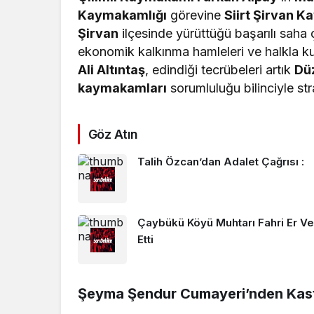
Kaymakamlığı
görevine
Siirt Şirvan 
Şirvan
ilçesinde yürüttüğü başarılı saha 
ekonomik kalkınma hamleleri ve halkla k
Ali Altıntaş
, edindiği tecrübeleri artık
Düz
kaymakamları
sorumluluğu bilinciyle str
Göz Atın
Talih Özcan’dan Adalet Çağrısı :
Çaybükü Köyü Muhtarı Fahri Er Ve
Etti
Şeyma Şendur Cumayeri’nden Kas