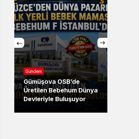
Sistem Modu
Sistem modunu seçin.
Gündem
Günde
Gümüşova OSB’de
TMO F
Üretilen Bebehum Dünya
Açıkla
Devleriyle Buluşuyor
Hayal 