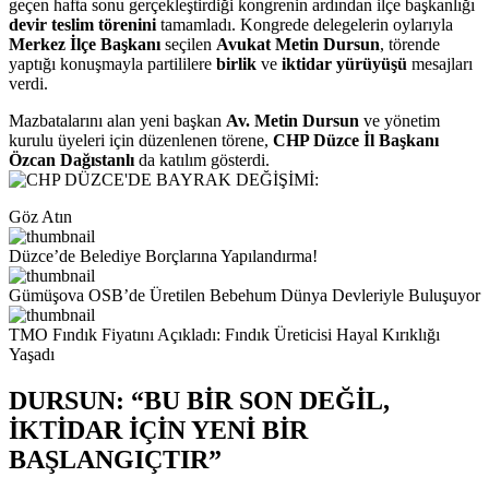
geçen hafta sonu gerçekleştirdiği kongrenin ardından ilçe başkanlığı
devir teslim törenini
tamamladı. Kongrede delegelerin oylarıyla
Merkez İlçe Başkanı
seçilen
Avukat Metin Dursun
, törende
yaptığı konuşmayla partililere
birlik
ve
iktidar yürüyüşü
mesajları
verdi.
Mazbatalarını alan yeni başkan
Av. Metin Dursun
ve yönetim
kurulu üyeleri için düzenlenen törene,
CHP Düzce İl Başkanı
Özcan Dağıstanlı
da katılım gösterdi.
Göz Atın
Düzce’de Belediye Borçlarına Yapılandırma!
Gümüşova OSB’de Üretilen Bebehum Dünya Devleriyle Buluşuyor
TMO Fındık Fiyatını Açıkladı: Fındık Üreticisi Hayal Kırıklığı
Yaşadı
DURSUN: “BU BİR SON DEĞİL,
İKTİDAR İÇİN YENİ BİR
BAŞLANGIÇTIR”