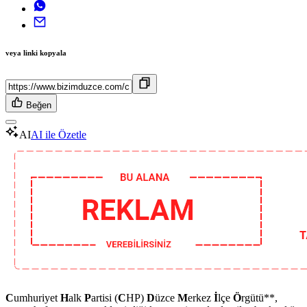
veya linki kopyala
Beğen
AI
AI ile Özetle
C
umhuriyet
H
alk
P
artisi (
C
HP)
D
üzce
M
erkez
İ
lçe
Ö
rgütü**,