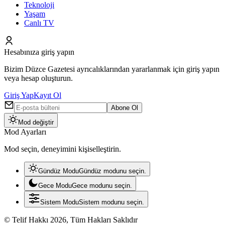
Teknoloji
Yaşam
Canlı TV
Hesabınıza giriş yapın
Bizim Düzce Gazetesi ayrıcalıklarından yararlanmak için giriş yapın
veya hesap oluşturun.
Giriş Yap
Kayıt Ol
Abone Ol
Mod değiştir
Mod Ayarları
Mod seçin, deneyimini kişiselleştirin.
Gündüz Modu
Gündüz modunu seçin.
Gece Modu
Gece modunu seçin.
Sistem Modu
Sistem modunu seçin.
© Telif Hakkı 2026, Tüm Hakları Saklıdır