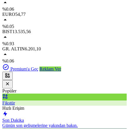
%0.06
EURO
54,77
%0.05
BIST
13.535,56
%0.93
GR. ALTIN
6.201,10
%0.06
Premium'a Geç
Reklam Ver
Popüler
Fikstür
Hızlı Erişim
Son Dakika
Günün son gelişmelerine yakından bakın.