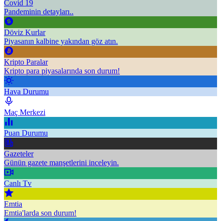
Covid 19
Pandeminin detayları..
Döviz Kurlar
Piyasanın kalbine yakından göz atın.
Kripto Paralar
Kripto para piyasalarında son durum!
Hava Durumu
Maç Merkezi
Puan Durumu
Gazeteler
Günün gazete manşetlerini inceleyin.
Canlı Tv
Emtia
Emtia'larda son durum!