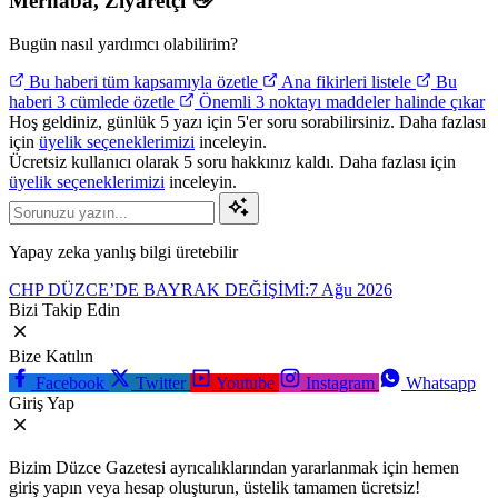
Merhaba,
Ziyaretçi
👋
Bugün nasıl yardımcı olabilirim?
Bu haberi tüm kapsamıyla özetle
Ana fikirleri listele
Bu
haberi 3 cümlede özetle
Önemli 3 noktayı maddeler halinde çıkar
Hoş geldiniz, günlük 5 yazı için 5'er soru sorabilirsiniz. Daha fazlası
için
üyelik seçeneklerimizi
inceleyin.
Ücretsiz kullanıcı olarak 5 soru hakkınız kaldı. Daha fazlası için
üyelik seçeneklerimizi
inceleyin.
Yapay zeka yanlış bilgi üretebilir
CHP DÜZCE’DE BAYRAK DEĞİŞİMİ:
7 Ağu 2026
Bizi Takip Edin
Bize Katılın
Facebook
Twitter
Youtube
Instagram
Whatsapp
Giriş Yap
Bizim Düzce Gazetesi ayrıcalıklarından yararlanmak için hemen
giriş yapın veya hesap oluşturun, üstelik tamamen ücretsiz!