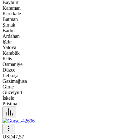
Bayburt
Karaman
Kırıkkale
Batman
Şırnak
Bartın
Ardahan
Iğdır
Yalova
Karabük
Kilis
Osmaniye
Düzce
Lefkoşa
Gazimağusa
Girne
Güzelyurt
İskele
Pristina
USD
47,57