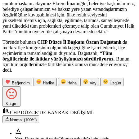
cumhurbaşkanı adayımız Ekrem İmamoğlu, belediye başkanlarımız,
belediye çalışanlarımızın ve haksız yere yatan vatandaşlarımızın
özgürlüğüne kavuşabilmesi için, ülke refah seviyesini
yükseltebilmemiz için, sağlıkta, eğitimde, tarımda, sanayileşmede
yani ülkedeki tüm problemleri çözmeye talip olan Cumhuriyet Halk
Partisi’nin tüm üyeleri ile çalışmaya devam edecektir.”
Törende bulunan
CHP Düzce İl Başkanı Özcan Dağıstanlı
da
merkez ilçe kongresinin olgunlukla geçtiğine işaret ederek, ilçe
seçimlerinin tamamlandığını duyurdu. Dağıstanlı, “
Tüm
örgütlerimiz ile iktidar yürüyüşümüzü sürdürüyoruz
. Bunun
için tüm örgütlerimizle birlikte omuz omuza mücadele ediyoruz,”
dedi.
Beğendim
Harika
Haha
Vay
Üzgün
Kızgın
CHP DÜZCE’DE BAYRAK DEĞİŞİMİ:
Normal (100%)
Yazı Boyutunu Ayarla
Okuma rahatlığı için seçin