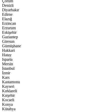
Çorum
20:26
Denizli
Çilimli Kaymakamlığı Makamında Anlamlı Buluşma
Diyarbakır
Edirne
19:26
Elazığ
MUSA BİRDAL BABASI MUSTAFA BİRDAL HAYATINI
Erzincan
KAYBETTİ
Erzurum
Eskişehir
Gaziantep
Giresun
Gümüşhane
Hakkari
Hatay
Isparta
Mersin
İstanbul
İzmir
Kars
Kastamonu
Kayseri
Kırklareli
Kırşehir
Kocaeli
Konya
Kütahya