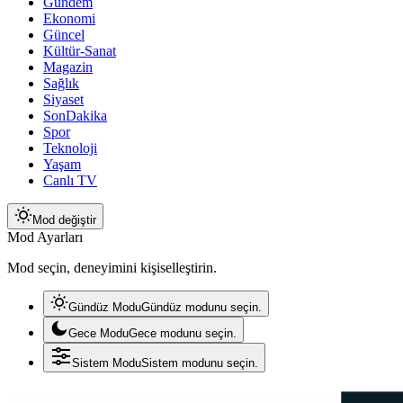
Gündem
Ekonomi
Güncel
Kültür-Sanat
Magazin
Sağlık
Siyaset
SonDakika
Spor
Teknoloji
Yaşam
Canlı TV
Mod değiştir
Mod Ayarları
Mod seçin, deneyimini kişiselleştirin.
Gündüz Modu
Gündüz modunu seçin.
Gece Modu
Gece modunu seçin.
Sistem Modu
Sistem modunu seçin.