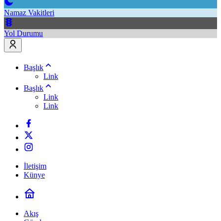
Namaz Vakitleri
Yol Durumu
Başlık
Link
Başlık
Link
Link
İletişim
Künye
Akış