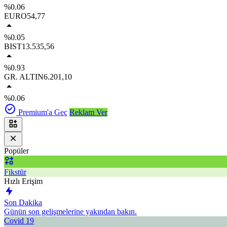
%0.06
EURO
54,77
%0.05
BIST
13.535,56
%0.93
GR. ALTIN
6.201,10
%0.06
Premium'a Geç
Reklam Ver
Popüler
Fikstür
Hızlı Erişim
Son Dakika
Günün son gelişmelerine yakından bakın.
Covid 19