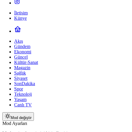
İletişim
Künye
Akış
Gündem
Ekonomi
Güncel
Kültür-Sanat
Magazin
Sağlık
Siyaset
SonDakika
Spor
Teknoloji
Yaşam
Canlı TV
Mod değiştir
Mod Ayarları