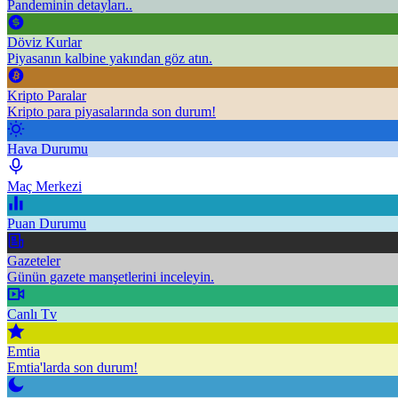
Pandeminin detayları..
Döviz Kurlar
Piyasanın kalbine yakından göz atın.
Kripto Paralar
Kripto para piyasalarında son durum!
Hava Durumu
Maç Merkezi
Puan Durumu
Gazeteler
Günün gazete manşetlerini inceleyin.
Canlı Tv
Emtia
Emtia'larda son durum!