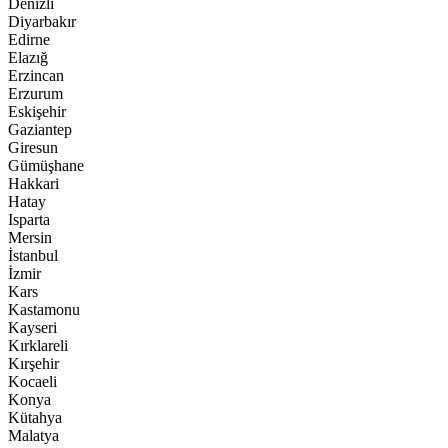
Denizli
Diyarbakır
Edirne
Elazığ
Erzincan
Erzurum
Eskişehir
Gaziantep
Giresun
Gümüşhane
Hakkari
Hatay
Isparta
Mersin
İstanbul
İzmir
Kars
Kastamonu
Kayseri
Kırklareli
Kırşehir
Kocaeli
Konya
Kütahya
Malatya