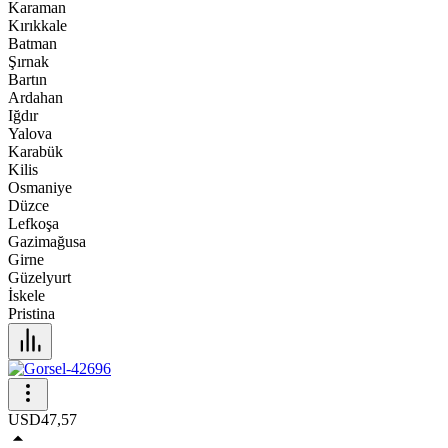
Karaman
Kırıkkale
Batman
Şırnak
Bartın
Ardahan
Iğdır
Yalova
Karabük
Kilis
Osmaniye
Düzce
Lefkoşa
Gazimağusa
Girne
Güzelyurt
İskele
Pristina
USD
47,57