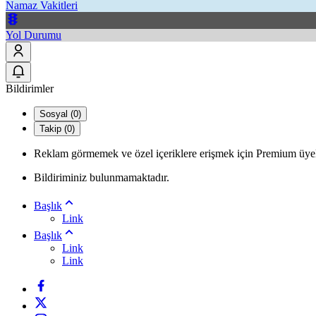
Namaz Vakitleri
Yol Durumu
Bildirimler
Sosyal (0)
Takip (0)
Reklam görmemek ve özel içeriklere erişmek için Premium üyel
Bildiriminiz bulunmamaktadır.
Başlık
Link
Başlık
Link
Link