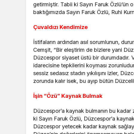
getirmiştir. Tabii ki Sayın Faruk Özlü’ü
baktığımızda Sayın Faruk Özlü, Ruhi Kurn
Çuvaldızı Kendimize
İstifaların ardından asıl sorumlunun, du
Cemşit, “Bir eleştirim de bizlere yani Düz
Düzcespor siyaset üstü bir durumdadır. V
idarecisine tepkilerini koyması zorunludur
sessiz sedasız stadın yıkılışını izler, D
zorunda kalır isek, bu ayıp bütün Düzcelile
İşin “Özü” Kaynak Bulmak
Düzcespor’a kaynak bulmanın bu kadar zo
ki Sayın Faruk Özlü, Düzcespor’a kaynak 
Düzcespor yetecek kadar kaynak sağlayab