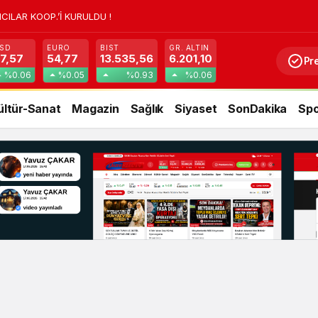
CILAR KOOP.’İ KURULDU !
SD
EURO
BIST
GR. ALTIN
7,57
54,77
13.535,56
6.201,10
Pr
%0.06
%0.05
%0.93
%0.06
ültür-Sanat
Magazin
Sağlık
Siyaset
SonDakika
Spo