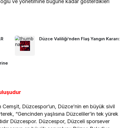
ğlu ve yönetimine bugüne kadar gösterdikleri
AR
Düzce Valiliği’nden Flaş Yangın Kararı:
rine
uluşudur
an Cemşit, Düzcespor’un, Düzce’nin en büyük sivil
rterek, “Gencinden yaşlısına Düzceliler’in tek yürek
n adıdır Düzcespor. Düzcespor, Düzceli sporsever