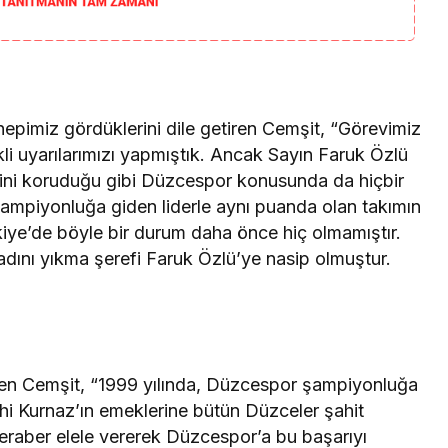
hepimiz gördüklerini dile getiren Cemşit, “Görevimiz
li uyarılarımızı yapmıştık. Ancak Sayın Faruk Özlü
ğini koruduğu gibi Düzcespor konusunda da hiçbir
şampiyonluğa giden liderle aynı puanda olan takımın
kiye’de böyle bir durum daha önce hiç olmamıştır.
adını yıkma şerefi Faruk Özlü’ye nasip olmuştur.
ren Cemşit, “1999 yılında, Düzcespor şampiyonluğa
i Kurnaz’ın emeklerine bütün Düzceler şahit
eraber elele vererek Düzcespor’a bu başarıyı