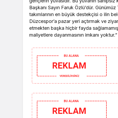
gençlerin yuvasıdır. Bu yuvanın sahipsi
Başkanı Sayın Faruk Özlü’dür. Günümüz T
takımlarının en büyük destekçisi o ilin be
Düzcespor’a pazar yeri açtırmak ve ziya
etmekten başka hiçbir fayda sağlamamıştı
maliyetlere dayanmasının imkanı yoktur.”