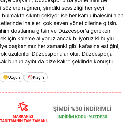
diye başkanı, Düzcespor’u da yönetimini de
i sözlere rağmen, şimdiki sessizliği her şeyi
bulmakta sıkıntı çekiyor ise her kamu ihalesini alan
ketlerinde ihaleleri çok seven yöneticilerine gitsin.
im dostlarına gitsin ve Düzcespor’a gereken
ek için kaleme alıyoruz ancak biliyoruz ki huylu
ye başkanımız her zamanki gibi kafasına estiğini,
çok üzülenler Düzcesporlular olur. Düzcespor,a
cak bunun ayıbı da bize kalır.” şeklinde konuştu.
Üzgün
Kızgın