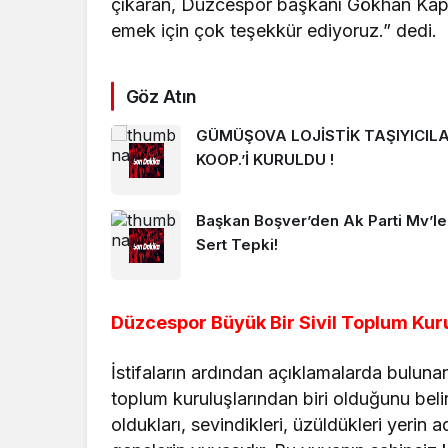
çıkaran, Düzcespor başkanı Gökhan Kapo
emek için çok teşekkür ediyoruz.” dedi.
Göz Atın
GÜMÜŞOVA LOJİSTİK TAŞIYICIL
KOOP.’İ KURULDU !
Başkan Boşver’den Ak Parti Mv’le
Sert Tepki!
Düzcespor Büyük Bir Sivil Toplum Kur
İstifaların ardından açıklamalarda bulun
toplum kuruluşlarından biri olduğunu beli
oldukları, sevindikleri, üzüldükleri yeri