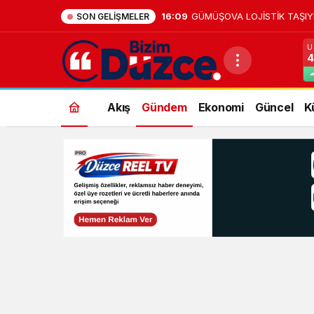
16:09
GÜMÜŞOVA LOJİSTİK TAŞIYI
SON GELIŞMELER
U
4
Akış
Gündem
Ekonomi
Güncel
K