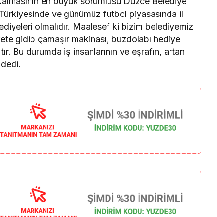
z kalmasının en büyük sorumlusu Düzce Belediye
ürkiyesinde ve günümüz futbol piyasasında il
lediyeleri olmalıdır. Maalesef ki bizim belediyemiz
rete gidip çamaşır makinası, buzdolabı hediye
r. Bu durumda iş insanlarının ve eşrafın, artan
 dedi.