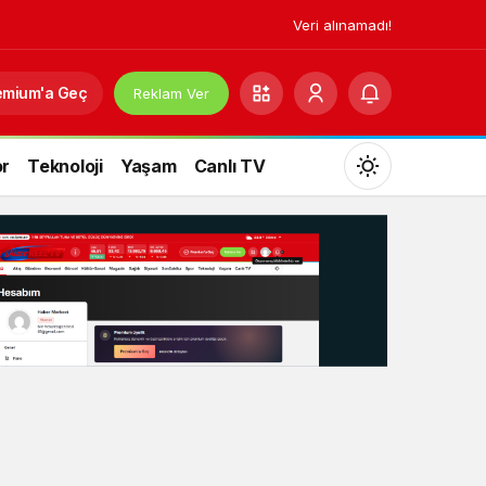
Veri alınamadı!
emium'a Geç
Reklam Ver
r
Teknoloji
Yaşam
Canlı TV
Mod
değiştir
Gündüz Modu
Gündüz modunu seçin.
Gece Modu
Gece modunu seçin.