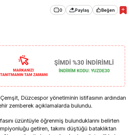
0
Paylaş
Beğen
Gündem
Düzce Valiliği’nden Flaş
Yangın Kararı:
 Çemşit, Düzcespor yönetiminin istifasının ardından
zehir zemberek açıklamalarda bulundu.
fasını üzüntüyle öğrenmiş bulunduklarını belirten
mpiyonluğu getiren, takımı düştüğü bataklıktan