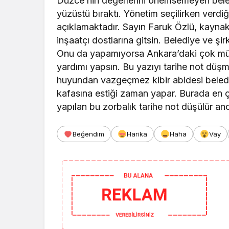
Düzce’nin değerlerini önemsemeyen bele
yüzüstü bıraktı. Yönetim seçilirken verdiğ
açıklamaktadır. Sayın Faruk Özlü, kaynak 
inşaatçı dostlarına gitsin. Belediye ve şir
Onu da yapamıyorsa Ankara’daki çok müh
yardımı yapsın. Bu yazıyı tarihe not düşm
huyundan vazgeçmez kibir abidesi beledi
kafasına estiği zaman yapar. Burada en 
yapılan bu zorbalık tarihe not düşülür an
Beğendim
Harika
Haha
Vay