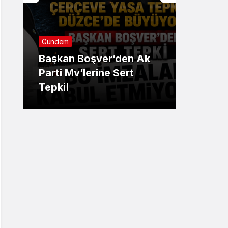
Gündem
Günde
Başkan Boşver’den Ak
Parti Mv’lerine Sert
Düzce
Tepki!
Borçl