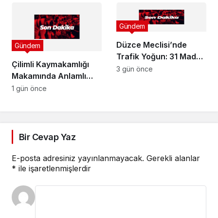
Gündem
Düzce Meclisi’nde
Gündem
Trafik Yoğun: 31 Madde
Çilimli Kaymakamlığı
Masaya Yatırıldı
3 gün önce
Makamında Anlamlı
Buluşma
1 gün önce
Bir Cevap Yaz
E-posta adresiniz yayınlanmayacak.
Gerekli alanlar
*
ile işaretlenmişlerdir