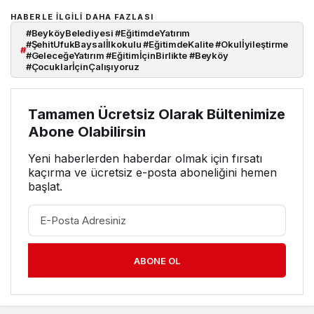
HABERLE ILGILI DAHA FAZLASI
#BeyköyBelediyesi #EğitimdeYatırım
#ŞehitUfukBaysalİlkokulu #EğitimdeKalite #Okulİyileştirme
#
#GeleceğeYatırım #EğitimİçinBirlikte #Beyköy
#ÇocuklarİçinÇalışıyoruz
Tamamen Ücretsiz Olarak Bültenimize
Abone Olabilirsin
Yeni haberlerden haberdar olmak için fırsatı
kaçırma ve ücretsiz e-posta aboneliğini hemen
başlat.
ABONE OL