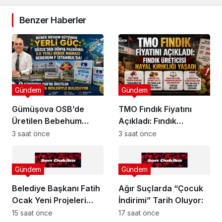
Benzer Haberler
Gündem
Gündem
Gümüşova OSB’de
TMO Fındık Fiyatını
Üretilen Bebehum
Açıkladı: Fındık
Dünya Devleriyle
Üreticisi Hayal Kırıklığı
3 saat önce
3 saat önce
Buluşuyor
Yaşadı
Gündem
Gündem
Belediye Başkanı Fatih
Ağır Suçlarda “Çocuk
Ocak Yeni Projeleri
İndirimi” Tarih Oluyor:
Duyurdu
15 saat önce
17 saat önce