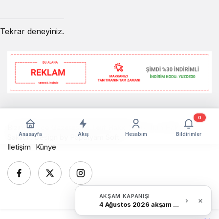
Tekrar deneyiniz.
0
Bizim Düzce Gazetesi © Telif Hakkı 2026, Tüm Hakları
Anasayfa
Akış
Hesabım
Bildirimler
Saklıdır. Design by
Papatyam Soft
İletişim
Künye
AKŞAM KAPANIŞI
4 Ağustos 2026 akşam Haber Bülteni