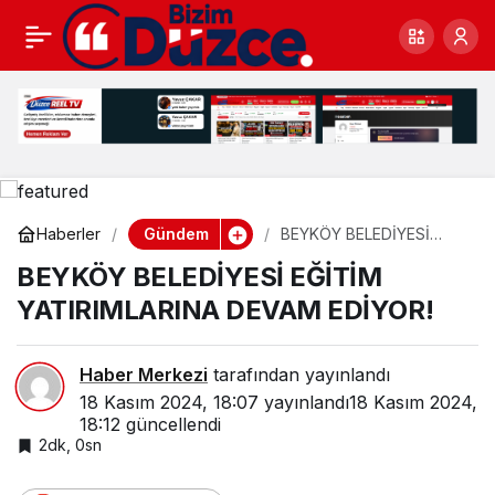
BEYKÖY BELEDİYESİ
0
EĞİTİM YATIRIMLARINA
DEVAM EDİYOR!
Gündem
Haberler
BEYKÖY BELEDİYESİ
EĞİTİM YATIRIMLARINA
BEYKÖY BELEDİYESİ EĞİTİM
DEVAM EDİYOR!
YATIRIMLARINA DEVAM EDİYOR!
Haber Merkezi
tarafından yayınlandı
18 Kasım 2024, 18:07
yayınlandı
18 Kasım 2024,
18:12
güncellendi
2dk, 0sn