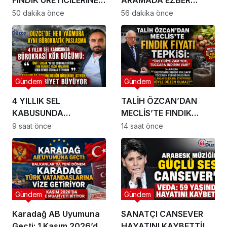
BÜYÜK UYARI
BOZAN KARAR!
50 dakika önce
56 dakika önce
Gündem
Gündem
4 YILLIK SEL
TALİH ÖZCAN’DAN
KABUSUNDA
MECLİS’TE FINDIK
BÜROKRASİ
FİYATI TEPKİSİ:
9 saat önce
14 saat önce
KÖRDÜĞÜMÜ:
MUHATAP BULAMIYOR!
Gündem
Gündem
Karadağ AB Uyumuna
SANATÇI CANSEVER
Geçti: 1 Kasım 2026’da
HAYATINI KAYBETTİ!