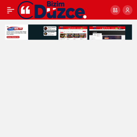
BAŞKAN EROĞLU’NDAN
0
Paylaş
TERÖR SLOGANINA SUÇ
DUYURUSU: