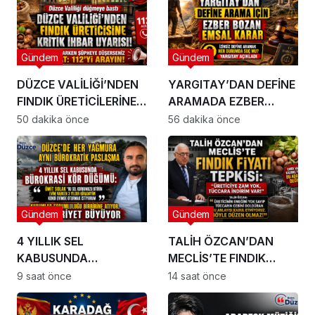
Gündem
Gündem
DÜZCE VALİLİĞİ’NDEN
YARGITAY’DAN DEFİNE
FINDIK ÜRETİCİLERİNE
ARAMADA EZBER
BÜYÜK UYARI
BOZAN KARAR!
50 dakika önce
56 dakika önce
Gündem
Gündem
4 YILLIK SEL
TALİH ÖZCAN’DAN
KABUSUNDA
MECLİS’TE FINDIK
BÜROKRASİ
FİYATI TEPKİSİ:
9 saat önce
14 saat önce
KÖRDÜĞÜMÜ:
MUHATAP BULAMIYOR!