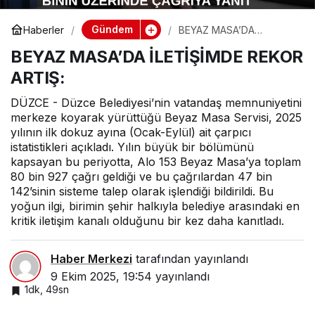
Gündem
Haberler
BEYAZ MASA’DA
İLETİŞİMDE REKOR
BEYAZ MASA’DA İLETİŞİMDE REKOR
ARTIŞ:
ARTIŞ:
DÜZCE - Düzce Belediyesi’nin vatandaş memnuniyetini
merkeze koyarak yürüttüğü Beyaz Masa Servisi, 2025
yılının ilk dokuz ayına (Ocak-Eylül) ait çarpıcı
istatistikleri açıkladı. Yılın büyük bir bölümünü
kapsayan bu periyotta, Alo 153 Beyaz Masa’ya toplam
80 bin 927 çağrı geldiği ve bu çağrılardan 47 bin
142’sinin sisteme talep olarak işlendiği bildirildi. Bu
yoğun ilgi, birimin şehir halkıyla belediye arasındaki en
kritik iletişim kanalı olduğunu bir kez daha kanıtladı.
Haber Merkezi
tarafından yayınlandı
9 Ekim 2025, 19:54
yayınlandı
1dk, 49sn