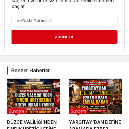
kaçırma ve ücretsiz e-posta aboneliğini hemen
başlat.
ABONE OL
Benzer Haberler
Gündem
Gündem
DÜZCE VALİLİĞİ’NDEN
YARGITAY’DAN DEFİNE
FINDIK ÜRETİCİLERİNE
ARAMADA EZBER