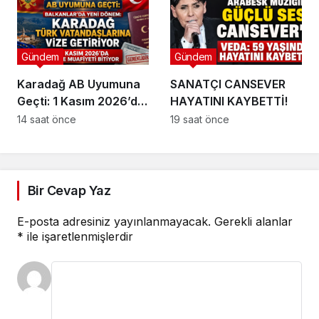
Gündem
Gündem
Karadağ AB Uyumuna
SANATÇI CANSEVER
Geçti: 1 Kasım 2026’da
HAYATINI KAYBETTİ!
Vize Muafiyeti Bitiyor !
14 saat önce
19 saat önce
Bir Cevap Yaz
E-posta adresiniz yayınlanmayacak.
Gerekli alanlar
*
ile işaretlenmişlerdir