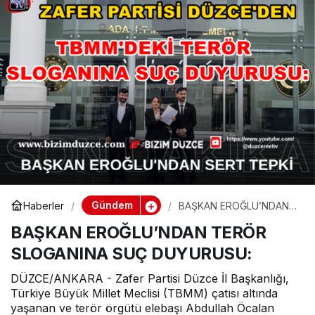
Gündem
Haberler
BAŞKAN EROĞLU’NDAN
TERÖR SLOGANINA SUÇ
BAŞKAN EROĞLU’NDAN TERÖR
DUYURUSU:
SLOGANINA SUÇ DUYURUSU:
DÜZCE/ANKARA - Zafer Partisi Düzce İl Başkanlığı,
Türkiye Büyük Millet Meclisi (TBMM) çatısı altında
yaşanan ve terör örgütü elebaşı Abdullah Öcalan