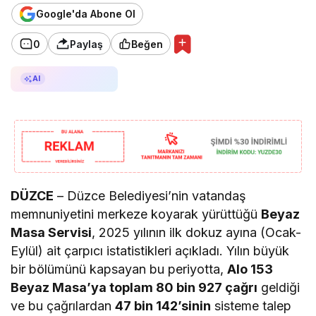
Google'da Abone Ol
0
Paylaş
Beğen
AI ile Özetle
AI
DÜZCE
– Düzce Belediyesi’nin vatandaş
memnuniyetini merkeze koyarak yürüttüğü
Beyaz
Masa Servisi
, 2025 yılının ilk dokuz ayına (Ocak-
Eylül) ait çarpıcı istatistikleri açıkladı. Yılın büyük
bir bölümünü kapsayan bu periyotta,
Alo 153
Beyaz Masa’ya toplam 80 bin 927 çağrı
geldiği
ve bu çağrılardan
47 bin 142’sinin
sisteme talep