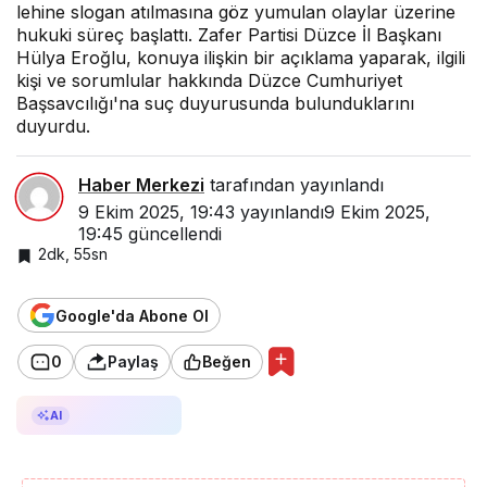
lehine slogan atılmasına göz yumulan olaylar üzerine
hukuki süreç başlattı. Zafer Partisi Düzce İl Başkanı
Hülya Eroğlu, konuya ilişkin bir açıklama yaparak, ilgili
kişi ve sorumlular hakkında Düzce Cumhuriyet
Başsavcılığı'na suç duyurusunda bulunduklarını
duyurdu.
Haber Merkezi
tarafından yayınlandı
9 Ekim 2025, 19:43
yayınlandı
9 Ekim 2025,
19:45
güncellendi
2dk, 55sn
Google'da Abone Ol
0
Paylaş
Beğen
AI ile Özetle
AI