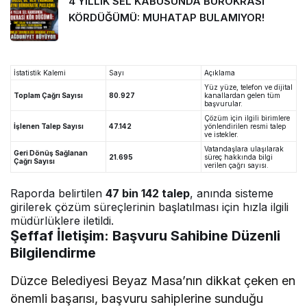
4 YILLIK SEL KABUSUNDA BÜROKRASİ
KÖRDÜĞÜMÜ: MUHATAP BULAMIYOR!
İstatistik Kalemi
Sayı
Açıklama
Yüz yüze, telefon ve dijital
Toplam Çağrı Sayısı
80.927
kanallardan gelen tüm
başvurular.
Çözüm için ilgili birimlere
İşlenen Talep Sayısı
47.142
yönlendirilen resmi talep
ve istekler.
Vatandaşlara ulaşılarak
Geri Dönüş Sağlanan
21.695
süreç hakkında bilgi
Çağrı Sayısı
verilen çağrı sayısı.
Raporda belirtilen
47 bin 142 talep
, anında sisteme
girilerek çözüm süreçlerinin başlatılması için hızla ilgili
müdürlüklere iletildi.
Şeffaf İletişim: Başvuru Sahibine Düzenli
Bilgilendirme
Düzce Belediyesi Beyaz Masa’nın dikkat çeken en
önemli başarısı, başvuru sahiplerine sunduğu