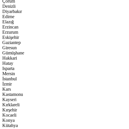
Çorum
12:23
Denizli
Yeni Parti Düzce Örgütü Kuruldu: Özcan Dağıstanlı Görev
Diyarbakır
Dağılımını Açıkladı !
Edirne
12:17
Elazığ
Ağır Suçlarda “Çocuk İndirimi” Tarih Oluyor:
Erzincan
Erzurum
Eskişehir
Gaziantep
Giresun
Gümüşhane
Hakkari
Hatay
Isparta
Mersin
İstanbul
İzmir
Kars
Kastamonu
Kayseri
Kırklareli
Kırşehir
Kocaeli
Konya
Kütahya