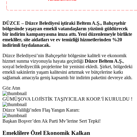
DÜZCE – Düzce Belediyesi iştiraki Beltem A.Ş., Bahçeşehir
bölgesinde yaşayan emekli vatandaşların yüzünü güldürecek
bir indirim kampanyasına imza attı. Yeni düzenlemeyle birlikte
emekliler, site aidatları ve ev temizliği hizmetlerinden %20
indirimli faydalanacak.
Düzce Belediyesi’nin Bahçeşehir bölgesine kaliteli ve ekonomik
hizmet sunma vizyonuyla hayata geçirdiği
Düzce Beltem A.Ş.
,
sosyal belediyecilik projelerine bir yenisini ekledi. Şirket, bölgedeki
emekli sakinlerin yaşam kalitesini artırmak ve bütçelerine katkı
sağlamak amacıyla geniş kapsamlı bir indirim paketini devreye aldı.
Göz Atın
GÜMÜŞOVA LOJİSTİK TAŞIYICILAR KOOP.’İ KURULDU !
Düzce Valiliği’nden Flaş Yangın Kararı:
Başkan Boşver’den Ak Parti Mv’lerine Sert Tepki!
Emeklilere Özel Ekonomik Kalkan