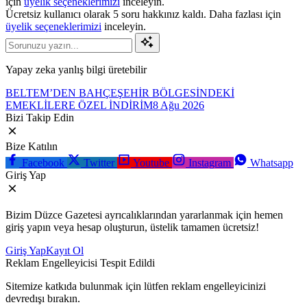
için
üyelik seçeneklerimizi
inceleyin.
Ücretsiz kullanıcı olarak 5 soru hakkınız kaldı. Daha fazlası için
üyelik seçeneklerimizi
inceleyin.
Yapay zeka yanlış bilgi üretebilir
BELTEM’DEN BAHÇEŞEHİR BÖLGESİNDEKİ
EMEKLİLERE ÖZEL İNDİRİM
8 Ağu 2026
Bizi Takip Edin
Bize Katılın
Facebook
Twitter
Youtube
Instagram
Whatsapp
Giriş Yap
Bizim Düzce Gazetesi ayrıcalıklarından yararlanmak için hemen
giriş yapın veya hesap oluşturun, üstelik tamamen ücretsiz!
Giriş Yap
Kayıt Ol
Reklam Engelleyicisi Tespit Edildi
Sitemize katkıda bulunmak için lütfen reklam engelleyicinizi
devredışı bırakın.