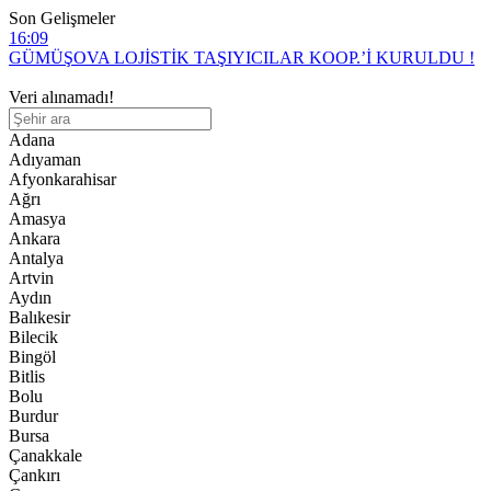
Son Gelişmeler
16:09
GÜMÜŞOVA LOJİSTİK TAŞIYICILAR KOOP.’İ KURULDU !
1:48
Veri alınamadı!
Düzce Valiliği’nden Flaş Yangın Kararı:
Adana
1:07
Adıyaman
Başkan Boşver’den Ak Parti Mv’lerine Sert Tepki!
Afyonkarahisar
Ağrı
11:34
Amasya
Düzce’de Belediye Borçlarına Yapılandırma!
Ankara
Antalya
9:54
Artvin
TMO Fındık Fiyatını Açıkladı: Fındık Üreticisi Hayal Kırıklığı
Aydın
Yaşadı
Balıkesir
2:46
Bilecik
Gümüşova OSB’de Üretilen Bebehum Dünya Devleriyle Buluşuyor
Bingöl
Bitlis
1:25
Bolu
Talih Özcan’dan Adalet Çağrısı :
Burdur
Bursa
13:52
Çanakkale
Belediye Başkanı Fatih Ocak Yeni Projeleri Duyurdu
Çankırı