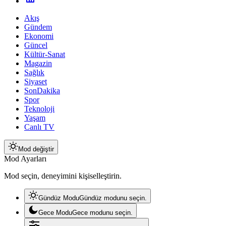
Akış
Gündem
Ekonomi
Güncel
Kültür-Sanat
Magazin
Sağlık
Siyaset
SonDakika
Spor
Teknoloji
Yaşam
Canlı TV
Mod değiştir
Mod Ayarları
Mod seçin, deneyimini kişiselleştirin.
Gündüz Modu
Gündüz modunu seçin.
Gece Modu
Gece modunu seçin.