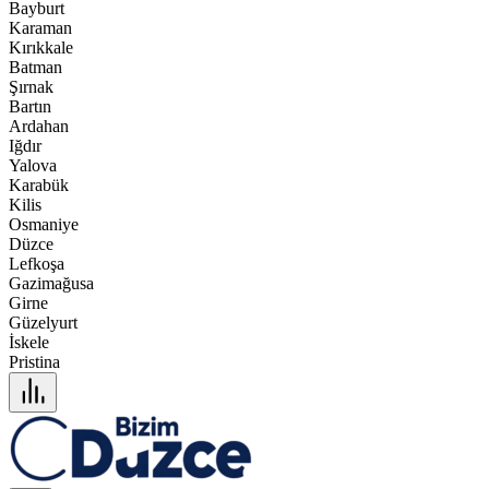
Bayburt
Karaman
Kırıkkale
Batman
Şırnak
Bartın
Ardahan
Iğdır
Yalova
Karabük
Kilis
Osmaniye
Düzce
Lefkoşa
Gazimağusa
Girne
Güzelyurt
İskele
Pristina