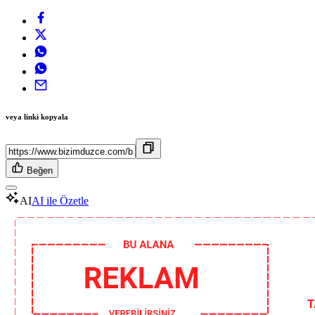
veya linki kopyala
Beğen
AI
AI ile Özetle