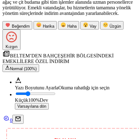
ağaç ve çit budama gibi tüm işlemler alanında uzman personellerce
yürütülüyor. Emekli vatandaşlar, bu hizmetlerin tamamına yönelik
yönetim süreçlerinde indirim avantajından yararlanabilecek.
Beğendim
Harika
Haha
Vay
Üzgün
Kızgın
BELTEM’DEN BAHÇEŞEHİR BÖLGESİNDEKİ
EMEKLİLERE ÖZEL İNDİRİM
Normal (100%)
Yazı Boyutunu Ayarla
Okuma rahatlığı için seçin
Küçük
100%
Dev
Varsayılana dön
0