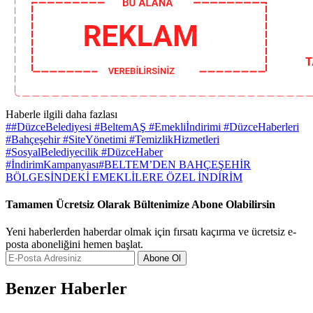
Haberle ilgili daha fazlası
#
#DüzceBelediyesi #BeltemAŞ #Emekliİndirimi #DüzceHaberleri
#Bahçeşehir #SiteYönetimi #TemizlikHizmetleri
#SosyalBelediyecilik #DüzceHaber
#İndirimKampanyası
#
BELTEM’DEN BAHÇEŞEHİR
BÖLGESİNDEKİ EMEKLİLERE ÖZEL İNDİRİM
Tamamen Ücretsiz Olarak Bültenimize Abone Olabilirsin
Yeni haberlerden haberdar olmak için fırsatı kaçırma ve ücretsiz e-
posta aboneliğini hemen başlat.
Abone Ol
Benzer Haberler