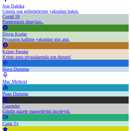
Son Dakika
Günün son gelişmelerine yakından bakın.
Covid 19
Pandeminin detayları..
Döviz Kurlar
Piyasanın kalbine yakından göz atın.
Kripto Paralar
Kripto para piyasalarında son durum!
Hava Durumu
Maç Merkezi
Puan Durumu
Gazeteler
Günün gazete manşetlerini inceleyin.
Canlı Tv