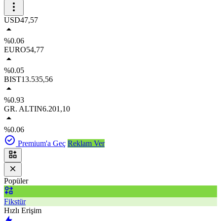
USD
47,57
%0.06
EURO
54,77
%0.05
BIST
13.535,56
%0.93
GR. ALTIN
6.201,10
%0.06
Premium'a Geç
Reklam Ver
Popüler
Fikstür
Hızlı Erişim