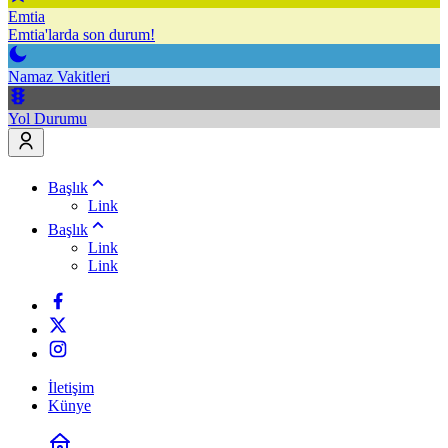
Emtia
Emtia'larda son durum!
Namaz Vakitleri
Yol Durumu
Başlık
Link
Başlık
Link
Link
İletişim
Künye