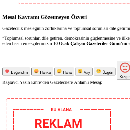
Mesai Kavramı Gözetmeyen Özveri
Gazetecilik mesleğinin zorluklarına ve toplumsal sorunları dile geti
“Toplumsal sorunları dile getiren, demokrasinin güçlenmesine ve ülke
eden basın emekçilerimizin
10 Ocak Çalışan Gazeteciler Günü’nü
e
Beğendim
Harika
Haha
Vay
Üzgün
Kızgı
Başsavcı Yasin Emre’den Gazetecilere Anlamlı Mesaj: