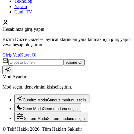
Teknoloji
Yaşam
Canlı TV
Hesabınıza giriş yapın
Bizim Düzce Gazetesi ayrıcalıklarından yararlanmak için giriş yapın
veya hesap oluşturun.
Giriş Yap
Kayıt Ol
Abone Ol
Mod
değiştir
Mod Ayarları
Mod seçin, deneyimini kişiselleştirin.
Gündüz Modu
Gündüz modunu seçin.
Gece Modu
Gece modunu seçin.
Sistem Modu
Sistem modunu seçin.
© Telif Hakkı 2026, Tüm Hakları Saklıdır