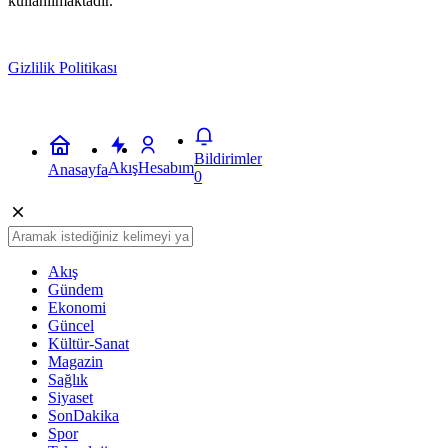
kullanılmaktadır.
Gizlilik Politikası
Kabul
Bildirimler
Akış
Hesabım
Anasayfa
0
Akış
Gündem
Ekonomi
Güncel
Kültür-Sanat
Magazin
Sağlık
Siyaset
SonDakika
Spor