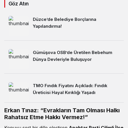
Göz Atın
Düzce’de Belediye Borçlarına
Yapılandırma!
Gümüşova OSB’de Üretilen Bebehum
Dünya Devleriyle Buluşuyor
TMO Fındık Fiyatını Açıkladı: Fındık
Üreticisi Hayal Kırıklığı Yaşadı
Erkan Tınaz: “Evrakların Tam Olması Halkı
Rahatsız Etme Hakkı Vermez!”
Konuyu sert bir dille eleştiren
Anahtar Parti Çilimli İlçe