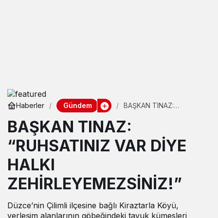
Gündem
Haberler
BAŞKAN TINAZ:
“RUHSATINIZ VAR DİYE
BAŞKAN TINAZ:
HALKI
ZEHİRLEYEMEZSİNİZ!”
“RUHSATINIZ VAR DİYE
HALKI
ZEHİRLEYEMEZSİNİZ!”
Düzce’nin Çilimli ilçesine bağlı Kiraztarla Köyü,
yerleşim alanlarının göbeğindeki tavuk kümesleri