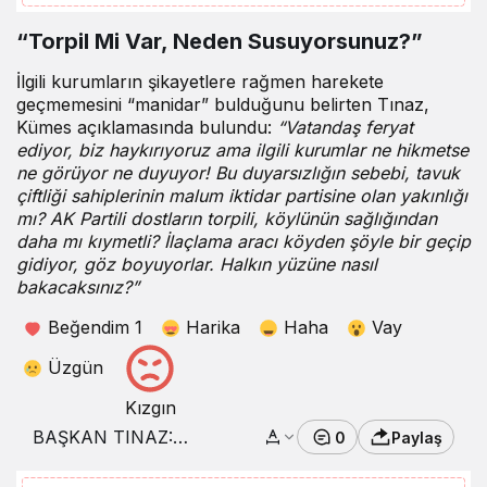
“Torpil Mi Var, Neden Susuyorsunuz?”
İlgili kurumların şikayetlere rağmen harekete
geçmemesini “manidar” bulduğunu belirten Tınaz,
Kümes açıklamasında bulundu:
“Vatandaş feryat
ediyor, biz haykırıyoruz ama ilgili kurumlar ne hikmetse
ne görüyor ne duyuyor! Bu duyarsızlığın sebebi, tavuk
çiftliği sahiplerinin malum iktidar partisine olan yakınlığı
mı? AK Partili dostların torpili, köylünün sağlığından
daha mı kıymetli? İlaçlama aracı köyden şöyle bir geçip
gidiyor, göz boyuyorlar. Halkın yüzüne nasıl
bakacaksınız?”
Beğendim
1
Harika
Haha
Vay
Üzgün
Kızgın
BAŞKAN TINAZ:
0
Paylaş
“RUHSATINIZ VAR
DİYE HALKI