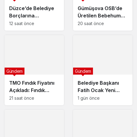
Düzce’de Belediye
Gümüşova OSB’de
Borçlarına
Üretilen Bebehum
Yapılandırma!
Dünya Devleriyle
12 saat önce
20 saat önce
Buluşuyor
Gündem
Gündem
TMO Fındık Fiyatını
Belediye Başkanı
Açıkladı: Fındık
Fatih Ocak Yeni
Üreticisi Hayal
Projeleri Duyurdu
21 saat önce
1 gün önce
Kırıklığı Yaşadı