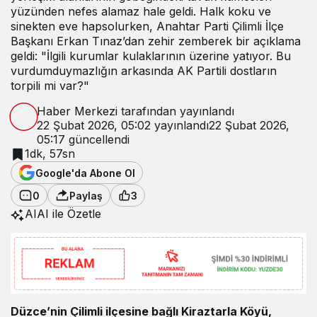
yüzünden nefes alamaz hale geldi. Halk koku ve
sinekten eve hapsolurken, Anahtar Parti Çilimli İlçe
Başkanı Erkan Tınaz’dan zehir zemberek bir açıklama
geldi: "İlgili kurumlar kulaklarının üzerine yatıyor. Bu
vurdumduymazlığın arkasında AK Partili dostların
torpili mi var?"
Haber Merkezi
tarafından yayınlandı
22 Şubat 2026, 05:02
yayınlandı
22 Şubat 2026,
05:17
güncellendi
1dk, 57sn
Google'da Abone Ol
0
Paylaş
3
AI
AI ile Özetle
Düzce’nin Çilimli ilçesine bağlı Kiraztarla Köyü
,