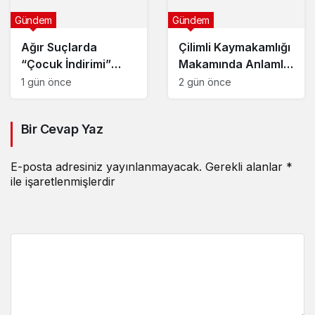
Gündem
Gündem
Ağır Suçlarda
Çilimli Kaymakamlığı
“Çocuk İndirimi”
Makamında Anlamlı
Tarih Oluyor:
Buluşma
1 gün önce
2 gün önce
Bir Cevap Yaz
E-posta adresiniz yayınlanmayacak.
Gerekli alanlar
*
ile işaretlenmişlerdir