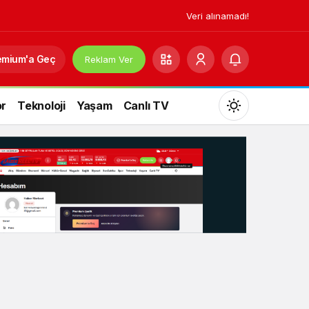
Veri alınamadı!
emium'a Geç
Reklam Ver
r
Teknoloji
Yaşam
Canlı TV
Mod
değiştir
Gündüz Modu
Gündüz modunu seçin.
Gece Modu
Gece modunu seçin.