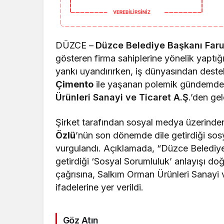
DÜZCE –
Düzce
Belediye Başkanı
Faru
gösteren firma sahiplerine yönelik yaptı
yankı uyandırırken, iş dünyasından dest
Çimento
ile yaşanan polemik gündemdeki
Ürünleri Sanayi ve Ticaret A.Ş
.
’den gel
Şirket tarafından sosyal medya üzerinde
Özlü
’nün son dönemde dile getirdiği sosy
vurgulandı. Açıklamada, “Düzce Belediy
getirdiği ‘Sosyal Sorumluluk’ anlayışı d
çağrısına, Salkım Orman Ürünleri Sanayi 
ifadelerine yer verildi.
Göz Atın