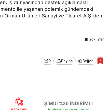
n, iş dünyasından destek açıklamaları
mento ile yaşanan polemik gündemdeki
ım Orman Ürünleri Sanayi ve Ticaret A.Ş.’den
Gündem
Ağır Suçlarda “Çocuk
ı
2dk, 21sn
İndirimi” Tarih Oluyor:
0
Paylaş
Beğen