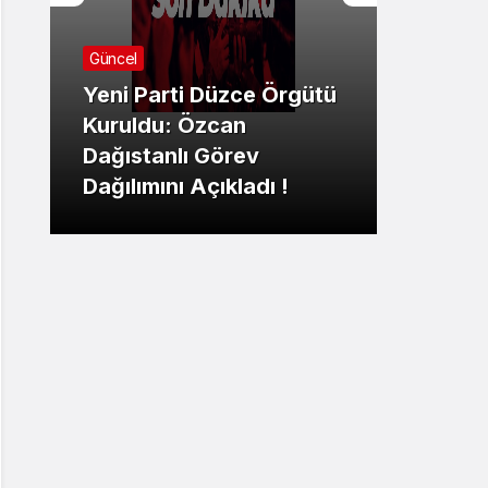
Güncel
Yeni Parti Düzce Örgütü
Güncel
Kuruldu: Özcan
Dağıstanlı Görev
Çaybü
Dağılımını Açıkladı !
Fahri 