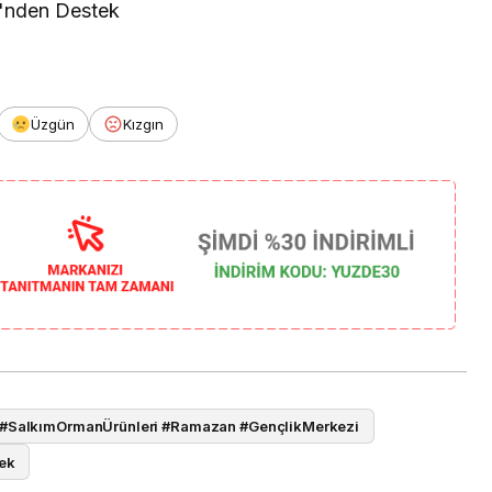
Üzgün
Kızgın
 #SalkımOrmanÜrünleri #Ramazan #GençlikMerkezi
ek