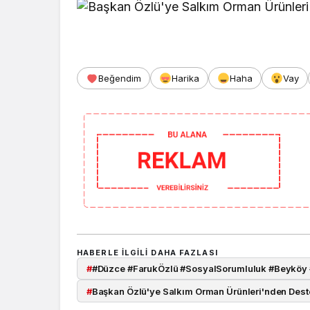
Beğendim
Harika
Haha
Vay
HABERLE ILGILI DAHA FAZLASI
#
#Düzce #FarukÖzlü #SosyalSorumluluk #Beyköy
#
Başkan Özlü'ye Salkım Orman Ürünleri'nden Dest