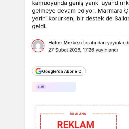
kamuoyunda geniş yankı uyandırırke
gelmeye devam ediyor. Marmara Çi
yerini korurken, bir destek de Salk
geldi.
Haber Merkezi
tarafından yayınland
27 Şubat 2026, 17:26
yayınlandı
Google'da Abone Ol
AI ile Özetle
AI