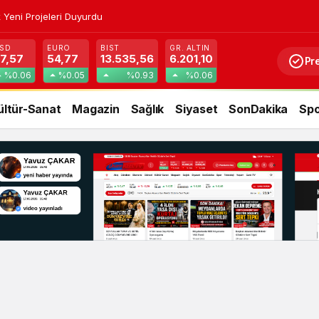
 Yeni Projeleri Duyurdu
SD
EURO
BIST
GR. ALTIN
7,57
54,77
13.535,56
6.201,10
Pr
%0.06
%0.05
%0.93
%0.06
ültür-Sanat
Magazin
Sağlık
Siyaset
SonDakika
Spo