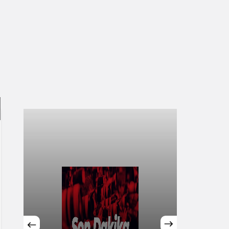
Sistem Modu
Sistem modunu seçin.