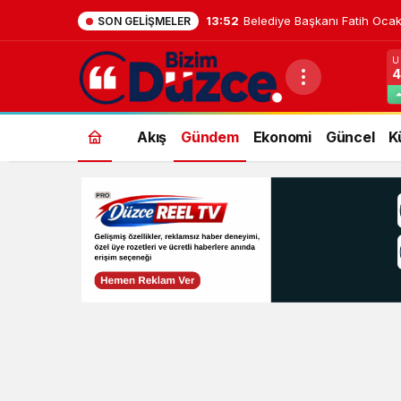
13:52
Belediye Başkanı Fatih Ocak
SON GELIŞMELER
U
4
Akış
Gündem
Ekonomi
Güncel
K