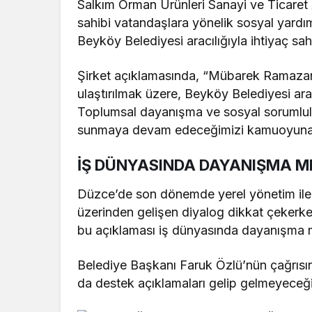
Salkım Orman Ürünleri Sanayi ve Ticaret
sahibi vatandaşlara yönelik sosyal yardım
Beyköy Belediyesi
aracılığıyla ihtiyaç sah
Şirket açıklamasında, “Mübarek Ramazan a
ulaştırılmak üzere, Beyköy Belediyesi ar
Toplumsal dayanışma ve sosyal sorumluluk
sunmaya devam edeceğimizi kamuoyuna say
İŞ DÜNYASINDA DAYANIŞMA M
Düzce
’de son dönemde yerel yönetim ile 
üzerinden gelişen diyalog dikkat çekerke
bu açıklaması iş dünyasında dayanışma me
Belediye Başkanı
Faruk Özlü
’nün çağrıs
da destek açıklamaları gelip gelmeyeceğ