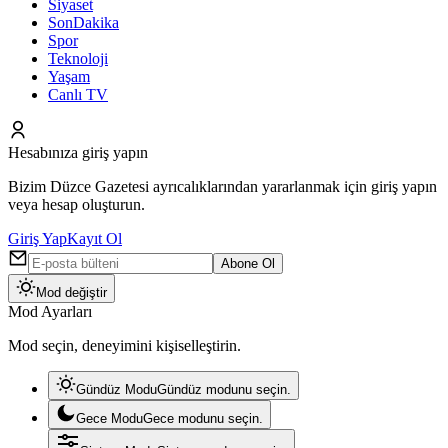
Siyaset
SonDakika
Spor
Teknoloji
Yaşam
Canlı TV
Hesabınıza giriş yapın
Bizim Düzce Gazetesi ayrıcalıklarından yararlanmak için giriş yapın
veya hesap oluşturun.
Giriş Yap
Kayıt Ol
Abone Ol
Mod değiştir
Mod Ayarları
Mod seçin, deneyimini kişiselleştirin.
Gündüz Modu
Gündüz modunu seçin.
Gece Modu
Gece modunu seçin.