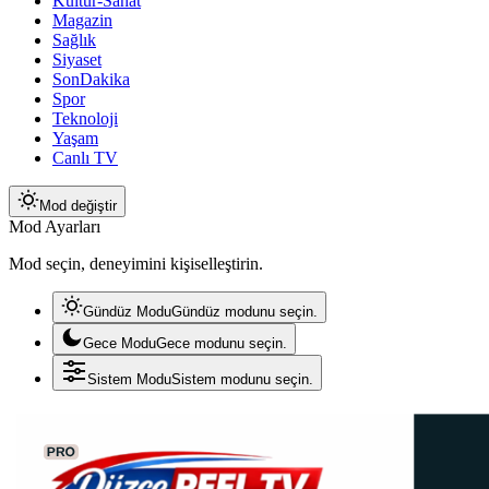
Kültür-Sanat
Magazin
Sağlık
Siyaset
SonDakika
Spor
Teknoloji
Yaşam
Canlı TV
Mod değiştir
Mod Ayarları
Mod seçin, deneyimini kişiselleştirin.
Gündüz Modu
Gündüz modunu seçin.
Gece Modu
Gece modunu seçin.
Sistem Modu
Sistem modunu seçin.