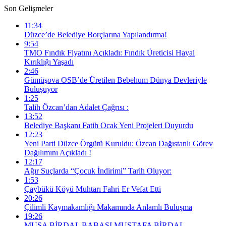
Son Gelişmeler
11:34
Düzce’de Belediye Borçlarına Yapılandırma!
9:54
TMO Fındık Fiyatını Açıkladı: Fındık Üreticisi Hayal
Kırıklığı Yaşadı
2:46
Gümüşova OSB’de Üretilen Bebehum Dünya Devleriyle
Buluşuyor
1:25
Talih Özcan’dan Adalet Çağrısı :
13:52
Belediye Başkanı Fatih Ocak Yeni Projeleri Duyurdu
12:23
Yeni Parti Düzce Örgütü Kuruldu: Özcan Dağıstanlı Görev
Dağılımını Açıkladı !
12:17
Ağır Suçlarda “Çocuk İndirimi” Tarih Oluyor:
1:53
Çaybükü Köyü Muhtarı Fahri Er Vefat Etti
20:26
Çilimli Kaymakamlığı Makamında Anlamlı Buluşma
19:26
MUSA BİRDAL BABASI MUSTAFA BİRDAL