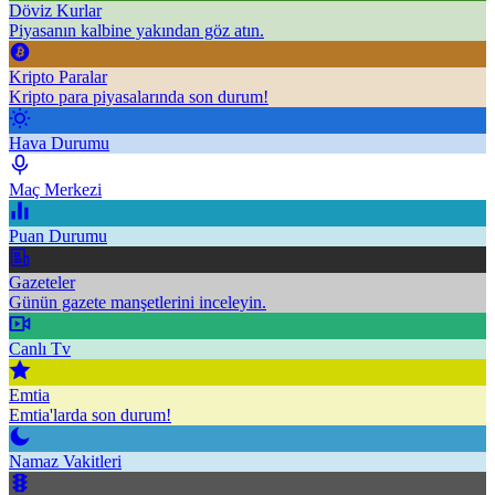
Döviz Kurlar
Piyasanın kalbine yakından göz atın.
Kripto Paralar
Kripto para piyasalarında son durum!
Hava Durumu
Maç Merkezi
Puan Durumu
Gazeteler
Günün gazete manşetlerini inceleyin.
Canlı Tv
Emtia
Emtia'larda son durum!
Namaz Vakitleri