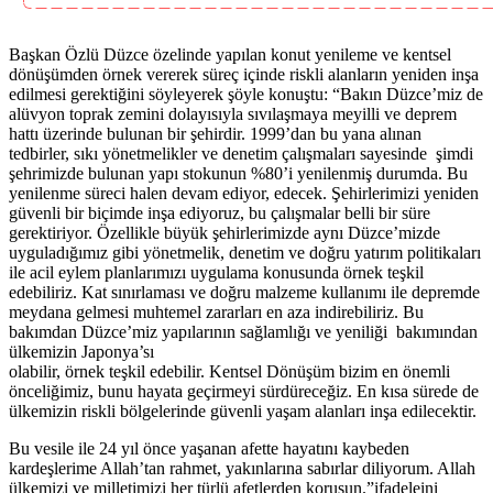
Başkan Özlü Düzce özelinde yapılan konut yenileme ve kentsel
dönüşümden örnek vererek süreç içinde riskli alanların yeniden inşa
edilmesi gerektiğini söyleyerek şöyle konuştu: “Bakın Düzce’miz de
alüvyon toprak zemini dolayısıyla sıvılaşmaya meyilli ve deprem
hattı üzerinde bulunan bir şehirdir. 1999’dan bu yana alınan
tedbirler, sıkı yönetmelikler ve denetim çalışmaları sayesinde şimdi
şehrimizde bulunan yapı stokunun %80’i yenilenmiş durumda. Bu
yenilenme süreci halen devam ediyor, edecek. Şehirlerimizi yeniden
güvenli bir biçimde inşa ediyoruz, bu çalışmalar belli bir süre
gerektiriyor. Özellikle büyük şehirlerimizde aynı Düzce’mizde
uyguladığımız gibi yönetmelik, denetim ve doğru yatırım politikaları
ile acil eylem planlarımızı uygulama konusunda örnek teşkil
edebiliriz. Kat sınırlaması ve doğru malzeme kullanımı ile depremde
meydana gelmesi muhtemel zararları en aza indirebiliriz. Bu
bakımdan Düzce’miz yapılarının sağlamlığı ve yeniliği bakımından
ülkemizin Japonya’sı
olabilir, örnek teşkil edebilir. Kentsel Dönüşüm bizim en önemli
önceliğimiz, bunu hayata geçirmeyi sürdüreceğiz. En kısa sürede de
ülkemizin riskli bölgelerinde güvenli yaşam alanları inşa edilecektir.
Bu vesile ile 24 yıl önce yaşanan afette hayatını kaybeden
kardeşlerime Allah’tan rahmet, yakınlarına sabırlar diliyorum. Allah
ülkemizi ve milletimizi her türlü afetlerden korusun.”ifadeleini