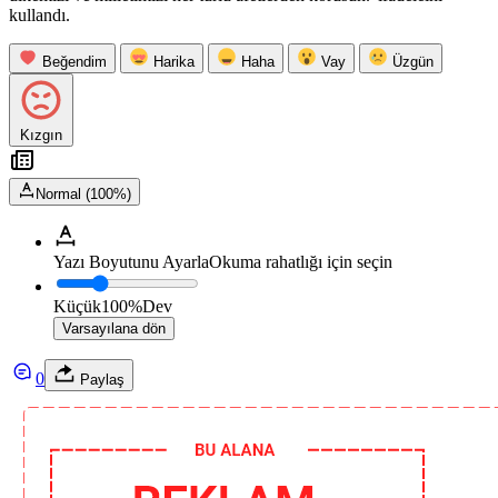
kullandı.
Beğendim
Harika
Haha
Vay
Üzgün
Kızgın
Normal (100%)
Yazı Boyutunu Ayarla
Okuma rahatlığı için seçin
Küçük
100%
Dev
Varsayılana dön
0
Paylaş