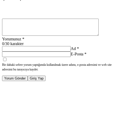
Yorumunuz
*
0
/30 karakter
Ad
*
E-Posta
*
Bir dahaki sefere yorum yaptığımda kullanılmak üzere adımı, e-posta adresimi ve web site
adresimi bu tarayıcıya kaydet.
Yorum Gönder
Giriş Yap