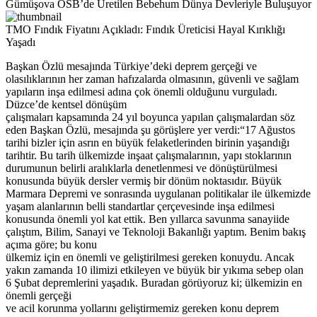
Gümüşova OSB’de Üretilen Bebehum Dünya Devleriyle Buluşuyor
TMO Fındık Fiyatını Açıkladı: Fındık Üreticisi Hayal Kırıklığı
Yaşadı
Başkan Özlü mesajında Türkiye’deki deprem gerçeği ve
olasılıklarının her zaman hafızalarda olmasının, güvenli ve sağlam
yapıların inşa edilmesi adına çok önemli olduğunu vurguladı.
Düzce’de kentsel dönüşüm
çalışmaları kapsamında 24 yıl boyunca yapılan çalışmalardan söz
eden Başkan Özlü, mesajında şu görüşlere yer verdi:
“17 Ağustos
tarihi bizler için asrın en büyük felaketlerinden birinin yaşandığı
tarihtir. Bu tarih ülkemizde inşaat çalışmalarının, yapı stoklarının
durumunun belirli aralıklarla denetlenmesi ve dönüştürülmesi
konusunda büyük dersler vermiş bir dönüm noktasıdır. Büyük
Marmara Depremi ve sonrasında uygulanan politikalar ile ülkemizde
yaşam alanlarının belli standartlar çerçevesinde inşa edilmesi
konusunda önemli yol kat ettik. Ben yıllarca savunma sanayiide
çalıştım, Bilim, Sanayi ve Teknoloji Bakanlığı yaptım. Benim bakış
açıma göre; bu konu
ülkemiz için en önemli ve geliştirilmesi gereken konuydu. Ancak
yakın zamanda 10 ilimizi etkileyen ve büyük bir yıkıma sebep olan
6 Şubat depremlerini yaşadık. Buradan görüyoruz ki; ülkemizin en
önemli gerçeği
ve acil korunma yollarını geliştirmemiz gereken konu deprem