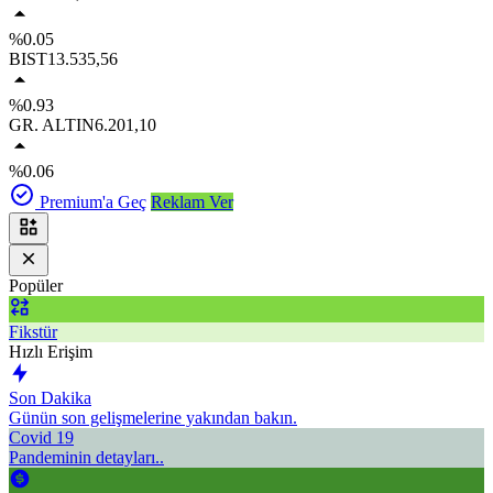
%0.05
BIST
13.535,56
%0.93
GR. ALTIN
6.201,10
%0.06
Premium'a Geç
Reklam Ver
Popüler
Fikstür
Hızlı Erişim
Son Dakika
Günün son gelişmelerine yakından bakın.
Covid 19
Pandeminin detayları..