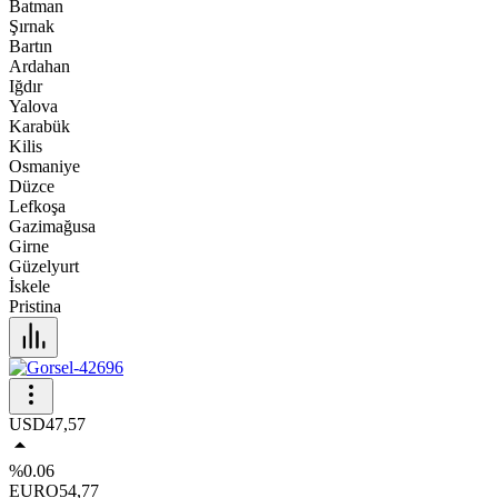
Batman
Şırnak
Bartın
Ardahan
Iğdır
Yalova
Karabük
Kilis
Osmaniye
Düzce
Lefkoşa
Gazimağusa
Girne
Güzelyurt
İskele
Pristina
USD
47,57
%0.06
EURO
54,77