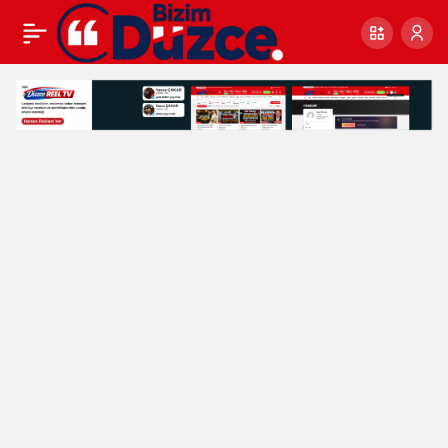
BAŞKAN ÖZLÜ “DÜZCE
0
BELEDİYESİ İÇİN ALTIN
YIL OLACAK!”