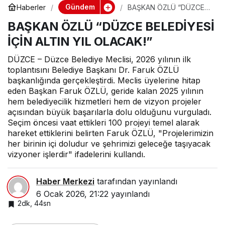
Gündem
Haberler
BAŞKAN ÖZLÜ “DÜZCE
BELEDİYESİ İÇİN ALTIN
BAŞKAN ÖZLÜ “DÜZCE BELEDİYESİ
YIL OLACAK!”
İÇİN ALTIN YIL OLACAK!”
DÜZCE – Düzce Belediye Meclisi, 2026 yılının ilk
toplantısını Belediye Başkanı Dr. Faruk ÖZLÜ
başkanlığında gerçekleştirdi. Meclis üyelerine hitap
eden Başkan Faruk ÖZLÜ, geride kalan 2025 yılının
hem belediyecilik hizmetleri hem de vizyon projeler
açısından büyük başarılarla dolu olduğunu vurguladı.
Seçim öncesi vaat ettikleri 100 projeyi temel alarak
hareket ettiklerini belirten Faruk ÖZLÜ, "Projelerimizin
her birinin içi doludur ve şehrimizi geleceğe taşıyacak
vizyoner işlerdir" ifadelerini kullandı.
Haber Merkezi
tarafından yayınlandı
6 Ocak 2026, 21:22
yayınlandı
2dk, 44sn