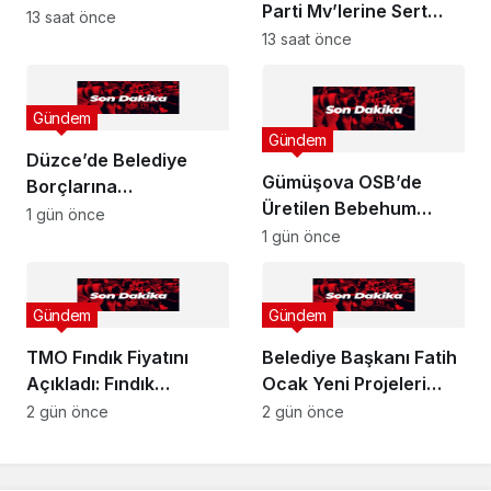
Parti Mv’lerine Sert
13 saat önce
Tepki!
13 saat önce
Gündem
Gündem
Düzce’de Belediye
Gümüşova OSB’de
Borçlarına
Üretilen Bebehum
Yapılandırma!
1 gün önce
Dünya Devleriyle
1 gün önce
Buluşuyor
Gündem
Gündem
TMO Fındık Fiyatını
Belediye Başkanı Fatih
Açıkladı: Fındık
Ocak Yeni Projeleri
Üreticisi Hayal Kırıklığı
Duyurdu
2 gün önce
2 gün önce
Yaşadı