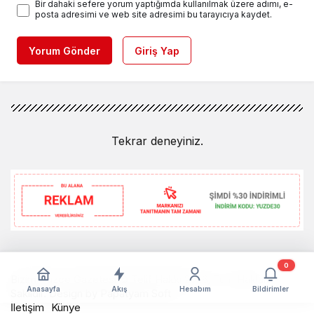
Bir dahaki sefere yorum yaptığımda kullanılmak üzere adımı, e-
posta adresimi ve web site adresimi bu tarayıcıya kaydet.
Yorum Gönder
Giriş Yap
Tekrar deneyiniz.
0
Bizim Düzce Gazetesi © Telif Hakkı 2026, Tüm Hakları
Anasayfa
Akış
Hesabım
Bildirimler
Saklıdır. Design by
Papatyam Soft
İletişim
Künye