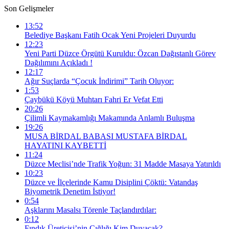
Son Gelişmeler
13:52
Belediye Başkanı Fatih Ocak Yeni Projeleri Duyurdu
12:23
Yeni Parti Düzce Örgütü Kuruldu: Özcan Dağıstanlı Görev
Dağılımını Açıkladı !
12:17
Ağır Suçlarda “Çocuk İndirimi” Tarih Oluyor:
1:53
Çaybükü Köyü Muhtarı Fahri Er Vefat Etti
20:26
Çilimli Kaymakamlığı Makamında Anlamlı Buluşma
19:26
MUSA BİRDAL BABASI MUSTAFA BİRDAL
HAYATINI KAYBETTİ
11:24
Düzce Meclisi’nde Trafik Yoğun: 31 Madde Masaya Yatırıldı
10:23
Düzce ve İlçelerinde Kamu Disiplini Çöktü: Vatandaş
Biyometrik Denetim İstiyor!
0:54
Aşklarını Masalsı Törenle Taçlandırdılar:
0:12
Fındık Üreticisi’nin Çığlığı Kim Duyacak?