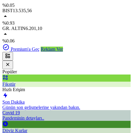
%0.05
BIST
13.535,56
%0.93
GR. ALTIN
6.201,10
%0.06
Premium'a Geç
Reklam Ver
Popüler
Fikstür
Hızlı Erişim
Son Dakika
Günün son gelişmelerine yakından bakın.
Covid 19
Pandeminin detayları..
Döviz Kurlar