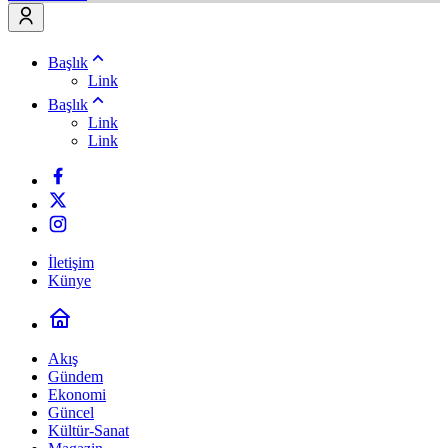
Başlık
Link
Başlık
Link
Link
İletişim
Künye
Akış
Gündem
Ekonomi
Güncel
Kültür-Sanat