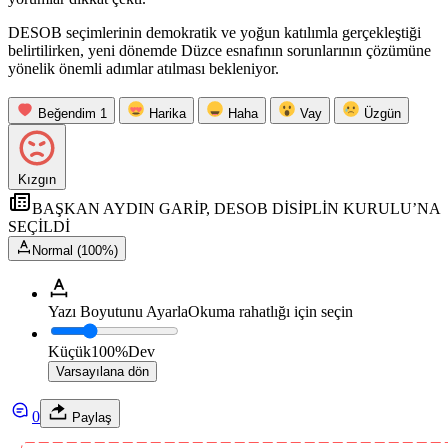
DESOB seçimlerinin demokratik ve yoğun katılımla gerçekleştiği
belirtilirken, yeni dönemde Düzce esnafının sorunlarının çözümüne
yönelik önemli adımlar atılması bekleniyor.
Beğendim
1
Harika
Haha
Vay
Üzgün
Kızgın
BAŞKAN AYDIN GARİP, DESOB DİSİPLİN KURULU’NA
SEÇİLDİ
Normal (100%)
Yazı Boyutunu Ayarla
Okuma rahatlığı için seçin
Küçük
100%
Dev
Varsayılana dön
0
Paylaş