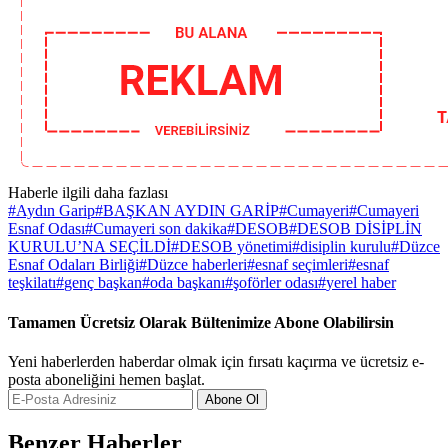
Haberle ilgili daha fazlası
#
Aydın Garip
#
BAŞKAN AYDIN GARİP
#
Cumayeri
#
Cumayeri
Esnaf Odası
#
Cumayeri son dakika
#
DESOB
#
DESOB DİSİPLİN
KURULU’NA SEÇİLDİ
#
DESOB yönetimi
#
disiplin kurulu
#
Düzce
Esnaf Odaları Birliği
#
Düzce haberleri
#
esnaf seçimleri
#
esnaf
teşkilatı
#
genç başkan
#
oda başkanı
#
şoförler odası
#
yerel haber
Tamamen Ücretsiz Olarak Bültenimize Abone Olabilirsin
Yeni haberlerden haberdar olmak için fırsatı kaçırma ve ücretsiz e-
posta aboneliğini hemen başlat.
Abone Ol
Benzer Haberler