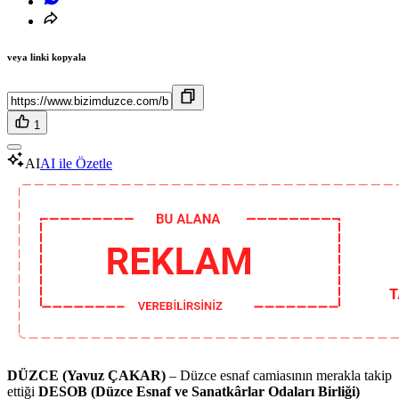
veya linki kopyala
1
AI
AI ile Özetle
DÜZCE (Yavuz ÇAKAR)
– Düzce esnaf camiasının merakla takip
ettiği
DESOB (Düzce Esnaf ve Sanatkârlar Odaları Birliği)