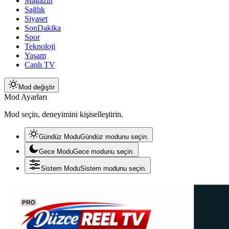
Magazin
Sağlık
Siyaset
SonDakika
Spor
Teknoloji
Yaşam
Canlı TV
Mod değiştir
Mod Ayarları
Mod seçin, deneyimini kişiselleştirin.
Gündüz Modu
Gündüz modunu seçin.
Gece Modu
Gece modunu seçin.
Sistem Modu
Sistem modunu seçin.