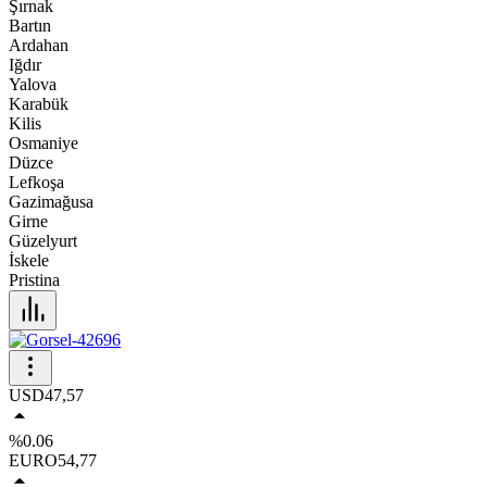
Şırnak
Bartın
Ardahan
Iğdır
Yalova
Karabük
Kilis
Osmaniye
Düzce
Lefkoşa
Gazimağusa
Girne
Güzelyurt
İskele
Pristina
USD
47,57
%0.06
EURO
54,77