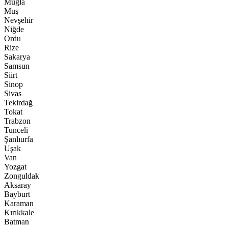
Muğla
Muş
Nevşehir
Niğde
Ordu
Rize
Sakarya
Samsun
Siirt
Sinop
Sivas
Tekirdağ
Tokat
Trabzon
Tunceli
Şanlıurfa
Uşak
Van
Yozgat
Zonguldak
Aksaray
Bayburt
Karaman
Kırıkkale
Batman