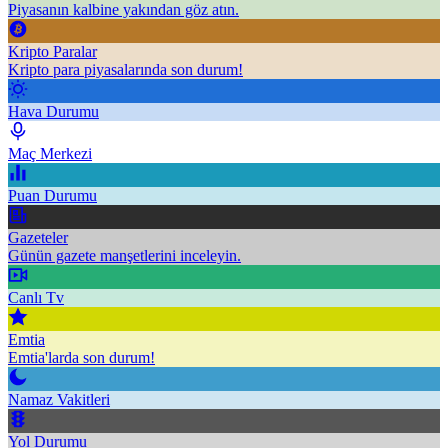
Piyasanın kalbine yakından göz atın.
Kripto Paralar
Kripto para piyasalarında son durum!
Hava Durumu
Maç Merkezi
Puan Durumu
Gazeteler
Günün gazete manşetlerini inceleyin.
Canlı Tv
Emtia
Emtia'larda son durum!
Namaz Vakitleri
Yol Durumu